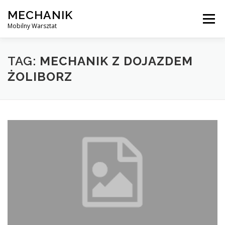
Skip
MECHANIK
to
Menu
content
Mobilny Warsztat
MOBILNY MECHANIK
ELEKTRYK SAMOCHODOWY
TAG:
MECHANIK Z DOJAZDEM
ŻOLIBORZ
BLOG
KONTAKT