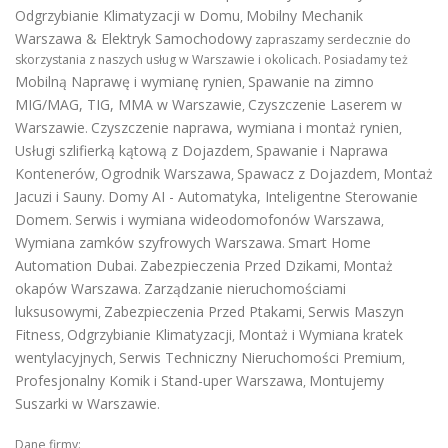
Odgrzybianie Klimatyzacji w Domu
Mobilny Mechanik
,
Warszawa & Elektryk Samochodowy
zapraszamy serdecznie do
skorzystania z naszych usług w Warszawie i okolicach. Posiadamy też
Mobilną Naprawę i wymianę rynien
Spawanie na zimno
,
MIG/MAG, TIG, MMA w Warszawie
Czyszczenie Laserem w
,
Warszawie
Czyszczenie naprawa, wymiana i montaż rynien
.
,
Usługi szlifierką kątową z Dojazdem
Spawanie i Naprawa
,
Kontenerów
Ogrodnik Warszawa
Spawacz z Dojazdem
Montaż
,
,
,
Jacuzi i Sauny
Domy AI - Automatyka, Inteligentne Sterowanie
.
Domem
Serwis i wymiana wideodomofonów Warszawa
.
,
Wymiana zamków szyfrowych Warszawa
Smart Home
.
Automation Dubai
Zabezpieczenia Przed Dzikami
Montaż
.
,
okapów Warszawa
Zarządzanie nieruchomościami
.
luksusowymi
Zabezpieczenia Przed Ptakami
Serwis Maszyn
,
,
Fitness
Odgrzybianie Klimatyzacji
Montaż i Wymiana kratek
,
,
wentylacyjnych
Serwis Techniczny Nieruchomości Premium
,
,
Profesjonalny Komik i Stand-uper Warszawa
Montujemy
,
Suszarki w Warszawie
.
Dane firmy: