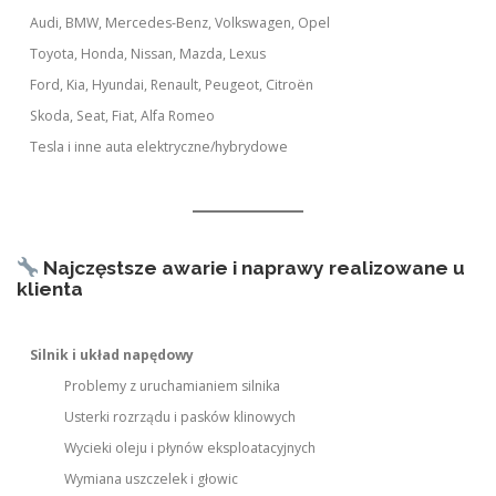
Audi, BMW, Mercedes-Benz, Volkswagen, Opel
Toyota, Honda, Nissan, Mazda, Lexus
Ford, Kia, Hyundai, Renault, Peugeot, Citroën
Skoda, Seat, Fiat, Alfa Romeo
Tesla i inne auta elektryczne/hybrydowe
Najczęstsze awarie i naprawy realizowane u
klienta
Silnik i układ napędowy
Problemy z uruchamianiem silnika
Usterki rozrządu i pasków klinowych
Wycieki oleju i płynów eksploatacyjnych
Wymiana uszczelek i głowic