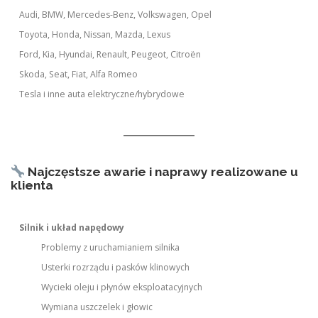
Audi, BMW, Mercedes-Benz, Volkswagen, Opel
Toyota, Honda, Nissan, Mazda, Lexus
Ford, Kia, Hyundai, Renault, Peugeot, Citroën
Skoda, Seat, Fiat, Alfa Romeo
Tesla i inne auta elektryczne/hybrydowe
Najczęstsze awarie i naprawy realizowane u
klienta
Silnik i układ napędowy
Problemy z uruchamianiem silnika
Usterki rozrządu i pasków klinowych
Wycieki oleju i płynów eksploatacyjnych
Wymiana uszczelek i głowic