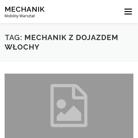
Skip
MECHANIK
to
Menu
content
Mobilny Warsztat
MOBILNY MECHANIK
ELEKTRYK SAMOCHODOWY
TAG:
MECHANIK Z DOJAZDEM
WŁOCHY
BLOG
KONTAKT