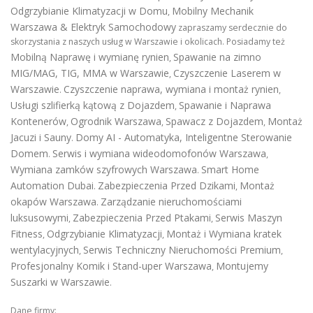
Odgrzybianie Klimatyzacji w Domu
Mobilny Mechanik
,
Warszawa & Elektryk Samochodowy
zapraszamy serdecznie do
skorzystania z naszych usług w Warszawie i okolicach. Posiadamy też
Mobilną Naprawę i wymianę rynien
Spawanie na zimno
,
MIG/MAG, TIG, MMA w Warszawie
Czyszczenie Laserem w
,
Warszawie
Czyszczenie naprawa, wymiana i montaż rynien
.
,
Usługi szlifierką kątową z Dojazdem
Spawanie i Naprawa
,
Kontenerów
Ogrodnik Warszawa
Spawacz z Dojazdem
Montaż
,
,
,
Jacuzi i Sauny
Domy AI - Automatyka, Inteligentne Sterowanie
.
Domem
Serwis i wymiana wideodomofonów Warszawa
.
,
Wymiana zamków szyfrowych Warszawa
Smart Home
.
Automation Dubai
Zabezpieczenia Przed Dzikami
Montaż
.
,
okapów Warszawa
Zarządzanie nieruchomościami
.
luksusowymi
Zabezpieczenia Przed Ptakami
Serwis Maszyn
,
,
Fitness
Odgrzybianie Klimatyzacji
Montaż i Wymiana kratek
,
,
wentylacyjnych
Serwis Techniczny Nieruchomości Premium
,
,
Profesjonalny Komik i Stand-uper Warszawa
Montujemy
,
Suszarki w Warszawie
.
Dane firmy: