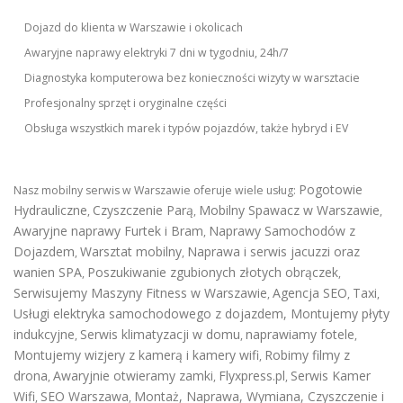
Dojazd do klienta w Warszawie i okolicach
Awaryjne naprawy elektryki 7 dni w tygodniu, 24h/7
Diagnostyka komputerowa bez konieczności wizyty w warsztacie
Profesjonalny sprzęt i oryginalne części
Obsługa wszystkich marek i typów pojazdów, także hybryd i EV
Pogotowie
Nasz mobilny serwis w Warszawie oferuje wiele usług:
Hydrauliczne
Czyszczenie Parą
Mobilny Spawacz w Warszawie
,
,
,
Awaryjne naprawy Furtek i Bram
Naprawy Samochodów z
,
Dojazdem
Warsztat mobilny
Naprawa i serwis jacuzzi oraz
,
,
wanien SPA
Poszukiwanie zgubionych złotych obrączek
,
,
Serwisujemy Maszyny Fitness w Warszawie
Agencja SEO
Taxi
,
,
,
Usługi elektryka samochodowego z dojazdem
,
Montujemy płyty
indukcyjne
Serwis klimatyzacji w domu
naprawiamy fotele
,
,
,
Montujemy wizjery z kamerą i kamery wifi
Robimy filmy z
,
drona
Awaryjnie otwieramy zamki
Flyxpress.pl
Serwis Kamer
,
,
,
Wifi
SEO Warszawa
Montaż, Naprawa, Wymiana, Czyszczenie i
,
,