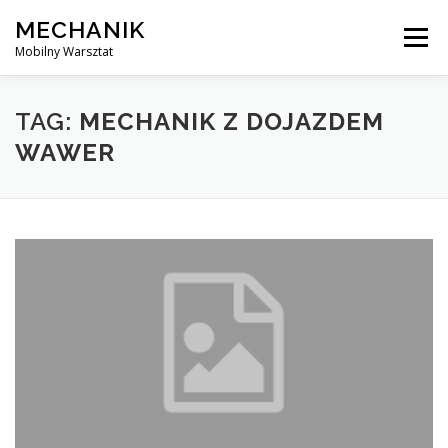
Skip
MECHANIK
to
Menu
content
Mobilny Warsztat
MOBILNY MECHANIK
ELEKTRYK SAMOCHODOWY
TAG:
MECHANIK Z DOJAZDEM
WAWER
BLOG
KONTAKT