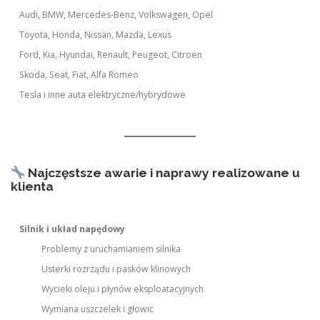
Audi, BMW, Mercedes-Benz, Volkswagen, Opel
Toyota, Honda, Nissan, Mazda, Lexus
Ford, Kia, Hyundai, Renault, Peugeot, Citroën
Skoda, Seat, Fiat, Alfa Romeo
Tesla i inne auta elektryczne/hybrydowe
Najczęstsze awarie i naprawy realizowane u
klienta
Silnik i układ napędowy
Problemy z uruchamianiem silnika
Usterki rozrządu i pasków klinowych
Wycieki oleju i płynów eksploatacyjnych
Wymiana uszczelek i głowic