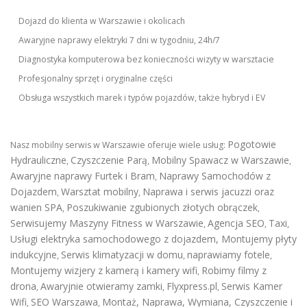
Dojazd do klienta w Warszawie i okolicach
Awaryjne naprawy elektryki 7 dni w tygodniu, 24h/7
Diagnostyka komputerowa bez konieczności wizyty w warsztacie
Profesjonalny sprzęt i oryginalne części
Obsługa wszystkich marek i typów pojazdów, także hybryd i EV
Pogotowie
Nasz mobilny serwis w Warszawie oferuje wiele usług:
Hydrauliczne
Czyszczenie Parą
Mobilny Spawacz w Warszawie
,
,
,
Awaryjne naprawy Furtek i Bram
Naprawy Samochodów z
,
Dojazdem
Warsztat mobilny
Naprawa i serwis jacuzzi oraz
,
,
wanien SPA
Poszukiwanie zgubionych złotych obrączek
,
,
Serwisujemy Maszyny Fitness w Warszawie
Agencja SEO
Taxi
,
,
,
Usługi elektryka samochodowego z dojazdem
,
Montujemy płyty
indukcyjne
Serwis klimatyzacji w domu
naprawiamy fotele
,
,
,
Montujemy wizjery z kamerą i kamery wifi
Robimy filmy z
,
drona
Awaryjnie otwieramy zamki
Flyxpress.pl
Serwis Kamer
,
,
,
Wifi
SEO Warszawa
Montaż, Naprawa, Wymiana, Czyszczenie i
,
,