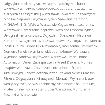
Odgrzybianie Klimatyzacji w Domu
Mobilny Mechanik
,
Warszawa & Elektryk Samochodowy
zapraszamy serdecznie do
skorzystania z naszych usług w Warszawie i okolicach. Posiadamy też
Mobilną Naprawę i wymianę rynien
Spawanie na zimno
,
MIG/MAG, TIG, MMA w Warszawie
Czyszczenie Laserem w
,
Warszawie
Czyszczenie naprawa, wymiana i montaż rynien
.
,
Usługi szlifierką kątową z Dojazdem
Spawanie i Naprawa
,
Kontenerów
Ogrodnik Warszawa
Spawacz z Dojazdem
Montaż
,
,
,
Jacuzi i Sauny
Domy AI - Automatyka, Inteligentne Sterowanie
.
Domem
Serwis i wymiana wideodomofonów Warszawa
.
,
Wymiana zamków szyfrowych Warszawa
Smart Home
.
Automation Dubai
Zabezpieczenia Przed Dzikami
Montaż
.
,
okapów Warszawa
Zarządzanie nieruchomościami
.
luksusowymi
Zabezpieczenia Przed Ptakami
Serwis Maszyn
,
,
Fitness
Odgrzybianie Klimatyzacji
Montaż i Wymiana kratek
,
,
wentylacyjnych
Serwis Techniczny Nieruchomości Premium
,
,
Profesjonalny Komik i Stand-uper Warszawa
Montujemy
,
Suszarki w Warszawie
.
Dane firmy: