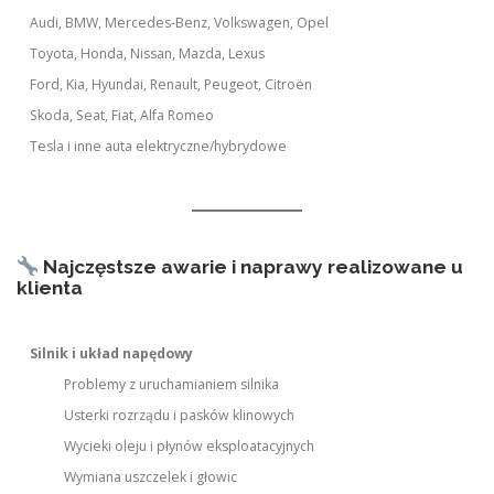
Audi, BMW, Mercedes-Benz, Volkswagen, Opel
Toyota, Honda, Nissan, Mazda, Lexus
Ford, Kia, Hyundai, Renault, Peugeot, Citroën
Skoda, Seat, Fiat, Alfa Romeo
Tesla i inne auta elektryczne/hybrydowe
Najczęstsze awarie i naprawy realizowane u
klienta
Silnik i układ napędowy
Problemy z uruchamianiem silnika
Usterki rozrządu i pasków klinowych
Wycieki oleju i płynów eksploatacyjnych
Wymiana uszczelek i głowic