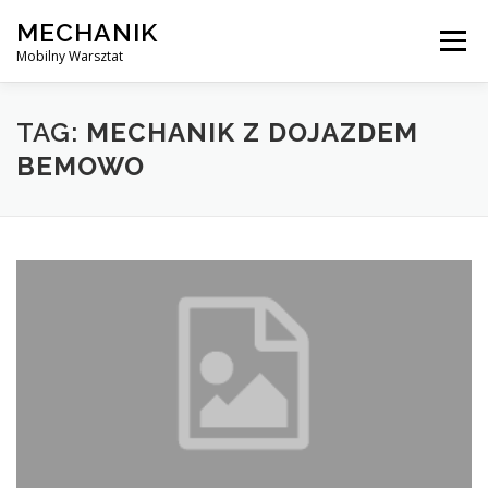
Skip
MECHANIK
to
Menu
content
Mobilny Warsztat
MOBILNY MECHANIK
ELEKTRYK SAMOCHODOWY
TAG:
MECHANIK Z DOJAZDEM
BEMOWO
BLOG
KONTAKT