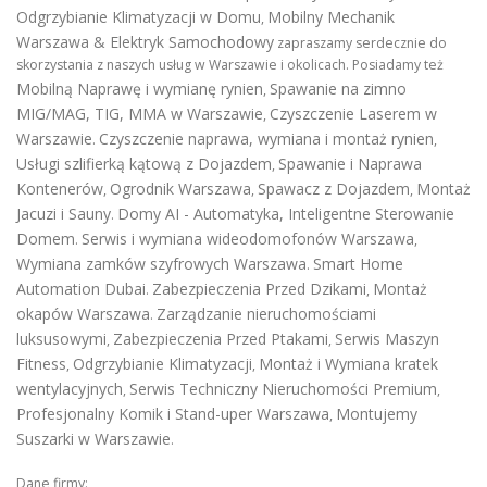
Odgrzybianie Klimatyzacji w Domu
Mobilny Mechanik
,
Warszawa & Elektryk Samochodowy
zapraszamy serdecznie do
skorzystania z naszych usług w Warszawie i okolicach. Posiadamy też
Mobilną Naprawę i wymianę rynien
Spawanie na zimno
,
MIG/MAG, TIG, MMA w Warszawie
Czyszczenie Laserem w
,
Warszawie
Czyszczenie naprawa, wymiana i montaż rynien
.
,
Usługi szlifierką kątową z Dojazdem
Spawanie i Naprawa
,
Kontenerów
Ogrodnik Warszawa
Spawacz z Dojazdem
Montaż
,
,
,
Jacuzi i Sauny
Domy AI - Automatyka, Inteligentne Sterowanie
.
Domem
Serwis i wymiana wideodomofonów Warszawa
.
,
Wymiana zamków szyfrowych Warszawa
Smart Home
.
Automation Dubai
Zabezpieczenia Przed Dzikami
Montaż
.
,
okapów Warszawa
Zarządzanie nieruchomościami
.
luksusowymi
Zabezpieczenia Przed Ptakami
Serwis Maszyn
,
,
Fitness
Odgrzybianie Klimatyzacji
Montaż i Wymiana kratek
,
,
wentylacyjnych
Serwis Techniczny Nieruchomości Premium
,
,
Profesjonalny Komik i Stand-uper Warszawa
Montujemy
,
Suszarki w Warszawie
.
Dane firmy: