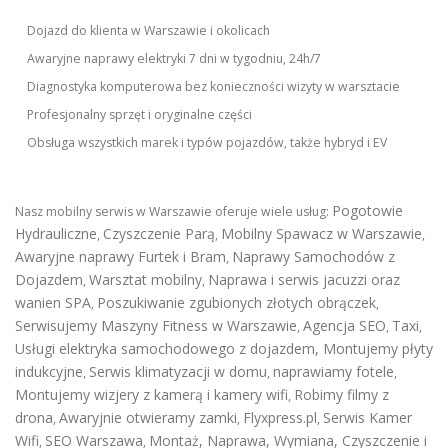
Dojazd do klienta w Warszawie i okolicach
Awaryjne naprawy elektryki 7 dni w tygodniu, 24h/7
Diagnostyka komputerowa bez konieczności wizyty w warsztacie
Profesjonalny sprzęt i oryginalne części
Obsługa wszystkich marek i typów pojazdów, także hybryd i EV
Pogotowie
Nasz mobilny serwis w Warszawie oferuje wiele usług:
Hydrauliczne
Czyszczenie Parą
Mobilny Spawacz w Warszawie
,
,
,
Awaryjne naprawy Furtek i Bram
Naprawy Samochodów z
,
Dojazdem
Warsztat mobilny
Naprawa i serwis jacuzzi oraz
,
,
wanien SPA
Poszukiwanie zgubionych złotych obrączek
,
,
Serwisujemy Maszyny Fitness w Warszawie
Agencja SEO
Taxi
,
,
,
Usługi elektryka samochodowego z dojazdem
,
Montujemy płyty
indukcyjne
Serwis klimatyzacji w domu
naprawiamy fotele
,
,
,
Montujemy wizjery z kamerą i kamery wifi
Robimy filmy z
,
drona
Awaryjnie otwieramy zamki
Flyxpress.pl
Serwis Kamer
,
,
,
Wifi
SEO Warszawa
Montaż, Naprawa, Wymiana, Czyszczenie i
,
,