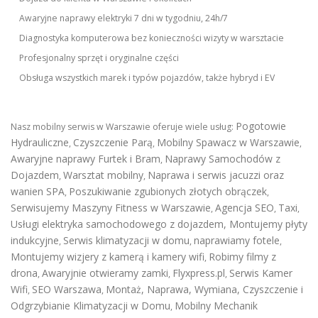
Awaryjne naprawy elektryki 7 dni w tygodniu, 24h/7
Diagnostyka komputerowa bez konieczności wizyty w warsztacie
Profesjonalny sprzęt i oryginalne części
Obsługa wszystkich marek i typów pojazdów, także hybryd i EV
Pogotowie
Nasz mobilny serwis w Warszawie oferuje wiele usług:
Hydrauliczne
Czyszczenie Parą
Mobilny Spawacz w Warszawie
,
,
,
Awaryjne naprawy Furtek i Bram
Naprawy Samochodów z
,
Dojazdem
Warsztat mobilny
Naprawa i serwis jacuzzi oraz
,
,
wanien SPA
Poszukiwanie zgubionych złotych obrączek
,
,
Serwisujemy Maszyny Fitness w Warszawie
Agencja SEO
Taxi
,
,
,
Usługi elektryka samochodowego z dojazdem
,
Montujemy płyty
indukcyjne
Serwis klimatyzacji w domu
naprawiamy fotele
,
,
,
Montujemy wizjery z kamerą i kamery wifi
Robimy filmy z
,
drona
Awaryjnie otwieramy zamki
Flyxpress.pl
Serwis Kamer
,
,
,
Wifi
SEO Warszawa
Montaż, Naprawa, Wymiana, Czyszczenie i
,
,
Odgrzybianie Klimatyzacji w Domu
Mobilny Mechanik
,