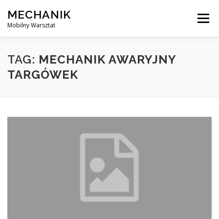
Skip
MECHANIK
to
Menu
content
Mobilny Warsztat
MOBILNY MECHANIK
ELEKTRYK SAMOCHODOWY
TAG:
MECHANIK AWARYJNY
TARGÓWEK
BLOG
KONTAKT