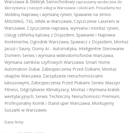
Warszawa & Elektryk Samochodowy
zapraszamy serdecznie do
skorzystania z naszych usług w Warszawie i okolicach. Posiadamy też
Mobilną Naprawę i wymianę rynien
Spawanie na zimno
,
MIG/MAG, TIG, MMA w Warszawie
Czyszczenie Laserem w
,
Warszawie
Czyszczenie naprawa, wymiana i montaż rynien
.
,
Usługi szlifierką kątową z Dojazdem
Spawanie i Naprawa
,
Kontenerów
Ogrodnik Warszawa
Spawacz z Dojazdem
Montaż
,
,
,
Jacuzi i Sauny
Domy AI - Automatyka, Inteligentne Sterowanie
.
Domem
Serwis i wymiana wideodomofonów Warszawa
.
,
Wymiana zamków szyfrowych Warszawa
Smart Home
.
Automation Dubai
Zabezpieczenia Przed Dzikami
Montaż
.
,
okapów Warszawa
Zarządzanie nieruchomościami
.
luksusowymi
Zabezpieczenia Przed Ptakami
Serwis Maszyn
,
,
Fitness
Odgrzybianie Klimatyzacji
Montaż i Wymiana kratek
,
,
wentylacyjnych
Serwis Techniczny Nieruchomości Premium
,
,
Profesjonalny Komik i Stand-uper Warszawa
Montujemy
,
Suszarki w Warszawie
.
Dane firmy: