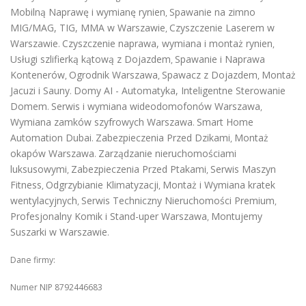
Mobilną Naprawę i wymianę rynien
Spawanie na zimno
,
MIG/MAG, TIG, MMA w Warszawie
Czyszczenie Laserem w
,
Warszawie
Czyszczenie naprawa, wymiana i montaż rynien
.
,
Usługi szlifierką kątową z Dojazdem
Spawanie i Naprawa
,
Kontenerów
Ogrodnik Warszawa
Spawacz z Dojazdem
Montaż
,
,
,
Jacuzi i Sauny
Domy AI - Automatyka, Inteligentne Sterowanie
.
Domem
Serwis i wymiana wideodomofonów Warszawa
.
,
Wymiana zamków szyfrowych Warszawa
Smart Home
.
Automation Dubai
Zabezpieczenia Przed Dzikami
Montaż
.
,
okapów Warszawa
Zarządzanie nieruchomościami
.
luksusowymi
Zabezpieczenia Przed Ptakami
Serwis Maszyn
,
,
Fitness
Odgrzybianie Klimatyzacji
Montaż i Wymiana kratek
,
,
wentylacyjnych
Serwis Techniczny Nieruchomości Premium
,
,
Profesjonalny Komik i Stand-uper Warszawa
Montujemy
,
Suszarki w Warszawie
.
Dane firmy:
Numer NIP 8792446683