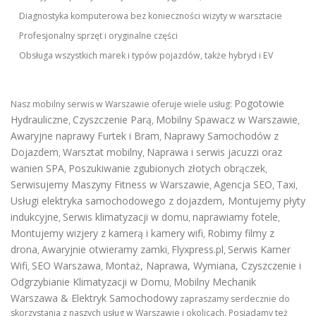
Diagnostyka komputerowa bez konieczności wizyty w warsztacie
Profesjonalny sprzęt i oryginalne części
Obsługa wszystkich marek i typów pojazdów, także hybryd i EV
Pogotowie
Nasz mobilny serwis w Warszawie oferuje wiele usług:
Hydrauliczne
Czyszczenie Parą
Mobilny Spawacz w Warszawie
,
,
,
Awaryjne naprawy Furtek i Bram
Naprawy Samochodów z
,
Dojazdem
Warsztat mobilny
Naprawa i serwis jacuzzi oraz
,
,
wanien SPA
Poszukiwanie zgubionych złotych obrączek
,
,
Serwisujemy Maszyny Fitness w Warszawie
Agencja SEO
Taxi
,
,
,
Usługi elektryka samochodowego z dojazdem
,
Montujemy płyty
indukcyjne
Serwis klimatyzacji w domu
naprawiamy fotele
,
,
,
Montujemy wizjery z kamerą i kamery wifi
Robimy filmy z
,
drona
Awaryjnie otwieramy zamki
Flyxpress.pl
Serwis Kamer
,
,
,
Wifi
SEO Warszawa
Montaż, Naprawa, Wymiana, Czyszczenie i
,
,
Odgrzybianie Klimatyzacji w Domu
Mobilny Mechanik
,
Warszawa & Elektryk Samochodowy
zapraszamy serdecznie do
skorzystania z naszych usług w Warszawie i okolicach. Posiadamy też