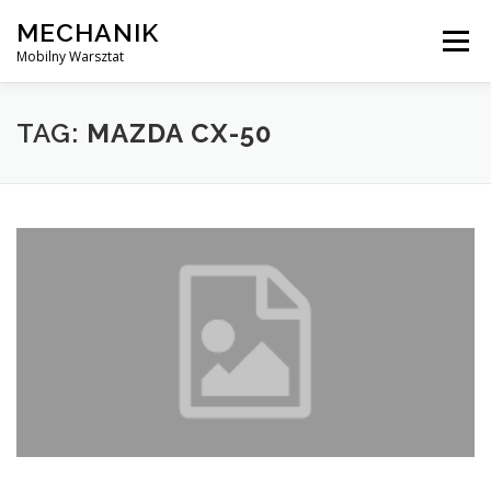
Skip
MECHANIK
to
Menu
content
Mobilny Warsztat
MOBILNY MECHANIK
ELEKTRYK SAMOCHODOWY
TAG:
MAZDA CX-50
BLOG
KONTAKT