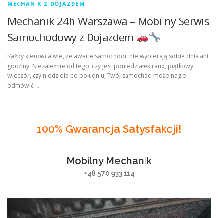
MECHANIK Z DOJAZDEM
Mechanik 24h Warszawa – Mobilny Serwis
Samochodowy z Dojazdem
Każdy kierowca wie, że awarie samochodu nie wybierają sobie dnia ani
godziny. Niezależnie od tego, czy jest poniedziałek rano, piątkowy
wieczór, czy niedziela po południu, Twój samochód może nagle
odmówić …
100% Gwarancja Satysfakcji!
Mobilny Mechanik
+48 570 933 114