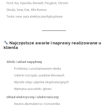
Ford, Kia, Hyundai, Renault, Peugeot, Citroën
Skoda, Seat, Fiat, Alfa Romeo
Tesla i inne auta elektryczne/hybrydowe
Najczęstsze awarie i naprawy realizowane u
klienta
Silnik i układ napędowy
Problemy z uruchamianiem silnika
Usterki rozrządu i pasków klinowych
Wycieki oleju i płynów eksploatacyjnych
Wymiana uszczelek i głowic
Układ elektryczny i elektroniczny
Awaria akumulatora i rozrusznika