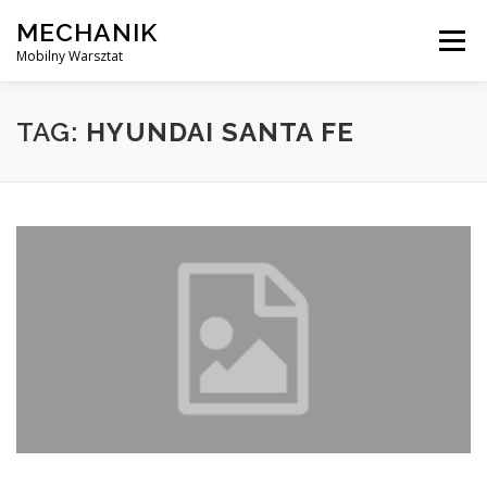
Skip
MECHANIK
to
Menu
content
Mobilny Warsztat
MOBILNY MECHANIK
ELEKTRYK SAMOCHODOWY
TAG:
HYUNDAI SANTA FE
BLOG
KONTAKT