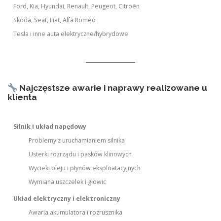
Ford, Kia, Hyundai, Renault, Peugeot, Citroën
Skoda, Seat, Fiat, Alfa Romeo
Tesla i inne auta elektryczne/hybrydowe
Najczęstsze awarie i naprawy realizowane u
klienta
Silnik i układ napędowy
Problemy z uruchamianiem silnika
Usterki rozrządu i pasków klinowych
Wycieki oleju i płynów eksploatacyjnych
Wymiana uszczelek i głowic
Układ elektryczny i elektroniczny
Awaria akumulatora i rozrusznika