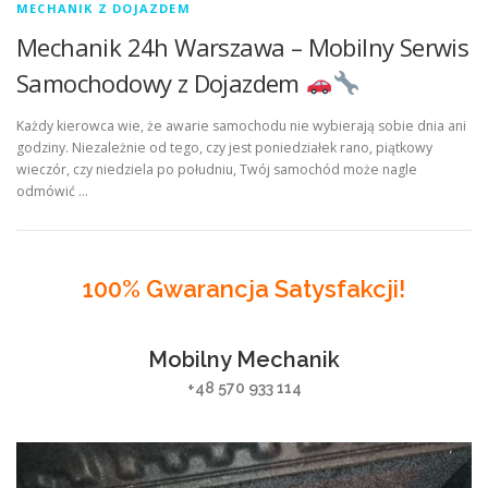
MECHANIK Z DOJAZDEM
Mechanik 24h Warszawa – Mobilny Serwis
Samochodowy z Dojazdem
Każdy kierowca wie, że awarie samochodu nie wybierają sobie dnia ani
godziny. Niezależnie od tego, czy jest poniedziałek rano, piątkowy
wieczór, czy niedziela po południu, Twój samochód może nagle
odmówić …
100% Gwarancja Satysfakcji!
Mobilny Mechanik
+48 570 933 114