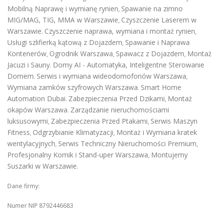
Mobilną Naprawę i wymianę rynien
Spawanie na zimno
,
MIG/MAG, TIG, MMA w Warszawie
Czyszczenie Laserem w
,
Warszawie
Czyszczenie naprawa, wymiana i montaż rynien
.
,
Usługi szlifierką kątową z Dojazdem
Spawanie i Naprawa
,
Kontenerów
Ogrodnik Warszawa
Spawacz z Dojazdem
Montaż
,
,
,
Jacuzi i Sauny
Domy AI - Automatyka, Inteligentne Sterowanie
.
Domem
Serwis i wymiana wideodomofonów Warszawa
.
,
Wymiana zamków szyfrowych Warszawa
Smart Home
.
Automation Dubai
Zabezpieczenia Przed Dzikami
Montaż
.
,
okapów Warszawa
Zarządzanie nieruchomościami
.
luksusowymi
Zabezpieczenia Przed Ptakami
Serwis Maszyn
,
,
Fitness
Odgrzybianie Klimatyzacji
Montaż i Wymiana kratek
,
,
wentylacyjnych
Serwis Techniczny Nieruchomości Premium
,
,
Profesjonalny Komik i Stand-uper Warszawa
Montujemy
,
Suszarki w Warszawie
.
Dane firmy:
Numer NIP 8792446683