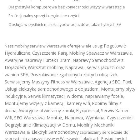
Diagnostyka komputerowa bez konieczności wizyty w warsztacie
Profesjonalny sprzęt i oryginalne części
Obsługa wszystkich marek i typów pojazdów, także hybryd i EV
Pogotowie
Nasz mobilny serwis w Warszawie oferuje wiele usług:
Hydrauliczne
Czyszczenie Parą
Mobilny Spawacz w Warszawie
,
,
,
Awaryjne naprawy Furtek i Bram
Naprawy Samochodów z
,
Dojazdem
Warsztat mobilny
Naprawa i serwis jacuzzi oraz
,
,
wanien SPA
Poszukiwanie zgubionych złotych obrączek
,
,
Serwisujemy Maszyny Fitness w Warszawie
Agencja SEO
Taxi
,
,
,
Usługi elektryka samochodowego z dojazdem
,
Montujemy płyty
indukcyjne
Serwis klimatyzacji w domu
naprawiamy fotele
,
,
,
Montujemy wizjery z kamerą i kamery wifi
Robimy filmy z
,
drona
Awaryjnie otwieramy zamki
Flyxpress.pl
Serwis Kamer
,
,
,
Wifi
SEO Warszawa
Montaż, Naprawa, Wymiana, Czyszczenie i
,
,
Odgrzybianie Klimatyzacji w Domu
Mobilny Mechanik
,
Warszawa & Elektryk Samochodowy
zapraszamy serdecznie do
skorzystania z naszych usług w Warszawie i okolicach. Posiadamy też