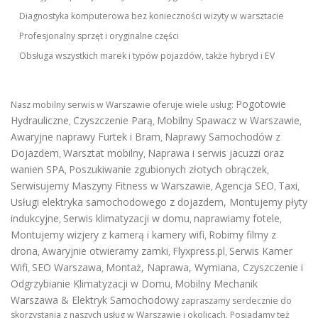
Diagnostyka komputerowa bez konieczności wizyty w warsztacie
Profesjonalny sprzęt i oryginalne części
Obsługa wszystkich marek i typów pojazdów, także hybryd i EV
Pogotowie
Nasz mobilny serwis w Warszawie oferuje wiele usług:
Hydrauliczne
Czyszczenie Parą
Mobilny Spawacz w Warszawie
,
,
,
Awaryjne naprawy Furtek i Bram
Naprawy Samochodów z
,
Dojazdem
Warsztat mobilny
Naprawa i serwis jacuzzi oraz
,
,
wanien SPA
Poszukiwanie zgubionych złotych obrączek
,
,
Serwisujemy Maszyny Fitness w Warszawie
Agencja SEO
Taxi
,
,
,
Usługi elektryka samochodowego z dojazdem
,
Montujemy płyty
indukcyjne
Serwis klimatyzacji w domu
naprawiamy fotele
,
,
,
Montujemy wizjery z kamerą i kamery wifi
Robimy filmy z
,
drona
Awaryjnie otwieramy zamki
Flyxpress.pl
Serwis Kamer
,
,
,
Wifi
SEO Warszawa
Montaż, Naprawa, Wymiana, Czyszczenie i
,
,
Odgrzybianie Klimatyzacji w Domu
Mobilny Mechanik
,
Warszawa & Elektryk Samochodowy
zapraszamy serdecznie do
skorzystania z naszych usług w Warszawie i okolicach. Posiadamy też