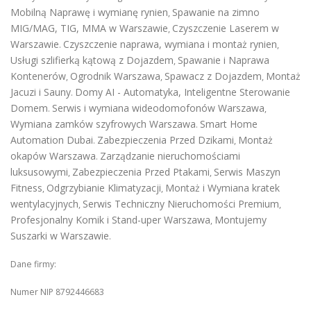
Mobilną Naprawę i wymianę rynien
Spawanie na zimno
,
MIG/MAG, TIG, MMA w Warszawie
Czyszczenie Laserem w
,
Warszawie
Czyszczenie naprawa, wymiana i montaż rynien
.
,
Usługi szlifierką kątową z Dojazdem
Spawanie i Naprawa
,
Kontenerów
Ogrodnik Warszawa
Spawacz z Dojazdem
Montaż
,
,
,
Jacuzi i Sauny
Domy AI - Automatyka, Inteligentne Sterowanie
.
Domem
Serwis i wymiana wideodomofonów Warszawa
.
,
Wymiana zamków szyfrowych Warszawa
Smart Home
.
Automation Dubai
Zabezpieczenia Przed Dzikami
Montaż
.
,
okapów Warszawa
Zarządzanie nieruchomościami
.
luksusowymi
Zabezpieczenia Przed Ptakami
Serwis Maszyn
,
,
Fitness
Odgrzybianie Klimatyzacji
Montaż i Wymiana kratek
,
,
wentylacyjnych
Serwis Techniczny Nieruchomości Premium
,
,
Profesjonalny Komik i Stand-uper Warszawa
Montujemy
,
Suszarki w Warszawie
.
Dane firmy:
Numer NIP 8792446683