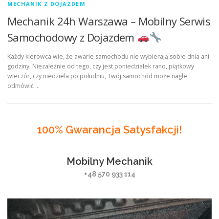
MECHANIK Z DOJAZDEM
Mechanik 24h Warszawa – Mobilny Serwis
Samochodowy z Dojazdem
Każdy kierowca wie, że awarie samochodu nie wybierają sobie dnia ani
godziny. Niezależnie od tego, czy jest poniedziałek rano, piątkowy
wieczór, czy niedziela po południu, Twój samochód może nagle
odmówić …
100% Gwarancja Satysfakcji!
Mobilny Mechanik
+48 570 933 114