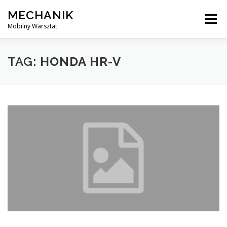
Skip
MECHANIK
to
Menu
content
Mobilny Warsztat
MOBILNY MECHANIK
ELEKTRYK SAMOCHODOWY
TAG:
HONDA HR-V
BLOG
KONTAKT