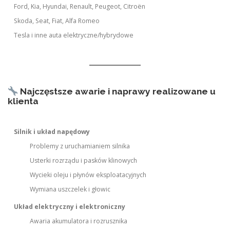
Ford, Kia, Hyundai, Renault, Peugeot, Citroën
Skoda, Seat, Fiat, Alfa Romeo
Tesla i inne auta elektryczne/hybrydowe
Najczęstsze awarie i naprawy realizowane u
klienta
Silnik i układ napędowy
Problemy z uruchamianiem silnika
Usterki rozrządu i pasków klinowych
Wycieki oleju i płynów eksploatacyjnych
Wymiana uszczelek i głowic
Układ elektryczny i elektroniczny
Awaria akumulatora i rozrusznika