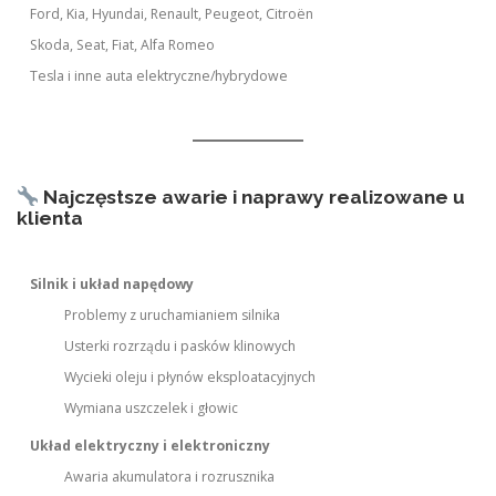
Ford, Kia, Hyundai, Renault, Peugeot, Citroën
Skoda, Seat, Fiat, Alfa Romeo
Tesla i inne auta elektryczne/hybrydowe
Najczęstsze awarie i naprawy realizowane u
klienta
Silnik i układ napędowy
Problemy z uruchamianiem silnika
Usterki rozrządu i pasków klinowych
Wycieki oleju i płynów eksploatacyjnych
Wymiana uszczelek i głowic
Układ elektryczny i elektroniczny
Awaria akumulatora i rozrusznika