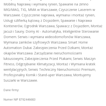
Mobilną Naprawę i wymianę rynien
Spawanie na zimno
,
MIG/MAG, TIG, MMA w Warszawie
Czyszczenie Laserem w
,
Warszawie
Czyszczenie naprawa, wymiana i montaż rynien
.
,
Usługi szlifierką kątową z Dojazdem
Spawanie i Naprawa
,
Kontenerów
Ogrodnik Warszawa
Spawacz z Dojazdem
Montaż
,
,
,
Jacuzi i Sauny
Domy AI - Automatyka, Inteligentne Sterowanie
.
Domem
Serwis i wymiana wideodomofonów Warszawa
.
,
Wymiana zamków szyfrowych Warszawa
Smart Home
.
Automation Dubai
Zabezpieczenia Przed Dzikami
Montaż
.
,
okapów Warszawa
Zarządzanie nieruchomościami
.
luksusowymi
Zabezpieczenia Przed Ptakami
Serwis Maszyn
,
,
Fitness
Odgrzybianie Klimatyzacji
Montaż i Wymiana kratek
,
,
wentylacyjnych
Serwis Techniczny Nieruchomości Premium
,
,
Profesjonalny Komik i Stand-uper Warszawa
Montujemy
,
Suszarki w Warszawie
.
Dane firmy:
Numer NIP 8792446683