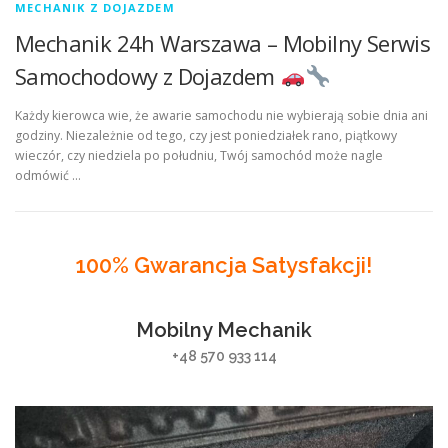
MECHANIK Z DOJAZDEM
Mechanik 24h Warszawa – Mobilny Serwis
Samochodowy z Dojazdem
Każdy kierowca wie, że awarie samochodu nie wybierają sobie dnia ani
godziny. Niezależnie od tego, czy jest poniedziałek rano, piątkowy
wieczór, czy niedziela po południu, Twój samochód może nagle
odmówić …
100% Gwarancja Satysfakcji!
Mobilny Mechanik
+48 570 933 114