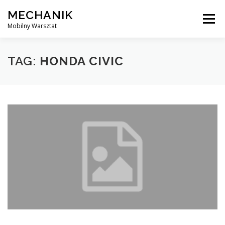
Skip
MECHANIK
to
Menu
content
Mobilny Warsztat
MOBILNY MECHANIK
ELEKTRYK SAMOCHODOWY
TAG:
HONDA CIVIC
BLOG
KONTAKT