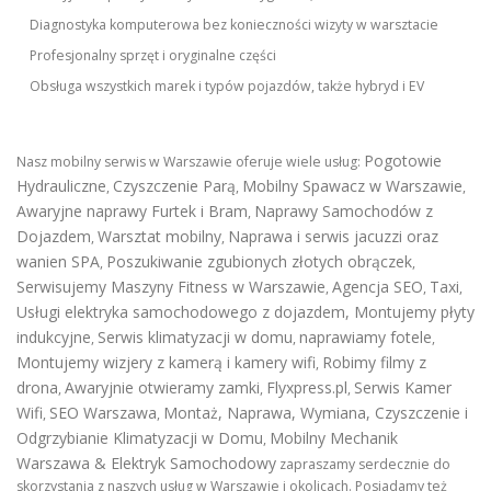
Diagnostyka komputerowa bez konieczności wizyty w warsztacie
Profesjonalny sprzęt i oryginalne części
Obsługa wszystkich marek i typów pojazdów, także hybryd i EV
Pogotowie
Nasz mobilny serwis w Warszawie oferuje wiele usług:
Hydrauliczne
Czyszczenie Parą
Mobilny Spawacz w Warszawie
,
,
,
Awaryjne naprawy Furtek i Bram
Naprawy Samochodów z
,
Dojazdem
Warsztat mobilny
Naprawa i serwis jacuzzi oraz
,
,
wanien SPA
Poszukiwanie zgubionych złotych obrączek
,
,
Serwisujemy Maszyny Fitness w Warszawie
Agencja SEO
Taxi
,
,
,
Usługi elektryka samochodowego z dojazdem
,
Montujemy płyty
indukcyjne
Serwis klimatyzacji w domu
naprawiamy fotele
,
,
,
Montujemy wizjery z kamerą i kamery wifi
Robimy filmy z
,
drona
Awaryjnie otwieramy zamki
Flyxpress.pl
Serwis Kamer
,
,
,
Wifi
SEO Warszawa
Montaż, Naprawa, Wymiana, Czyszczenie i
,
,
Odgrzybianie Klimatyzacji w Domu
Mobilny Mechanik
,
Warszawa & Elektryk Samochodowy
zapraszamy serdecznie do
skorzystania z naszych usług w Warszawie i okolicach. Posiadamy też