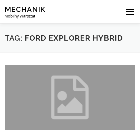
Skip
MECHANIK
to
Menu
content
Mobilny Warsztat
MOBILNY MECHANIK
ELEKTRYK SAMOCHODOWY
TAG:
FORD EXPLORER HYBRID
BLOG
KONTAKT