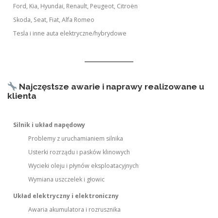
Ford, Kia, Hyundai, Renault, Peugeot, Citroën
Skoda, Seat, Fiat, Alfa Romeo
Tesla i inne auta elektryczne/hybrydowe
Najczęstsze awarie i naprawy realizowane u
klienta
Silnik i układ napędowy
Problemy z uruchamianiem silnika
Usterki rozrządu i pasków klinowych
Wycieki oleju i płynów eksploatacyjnych
Wymiana uszczelek i głowic
Układ elektryczny i elektroniczny
Awaria akumulatora i rozrusznika