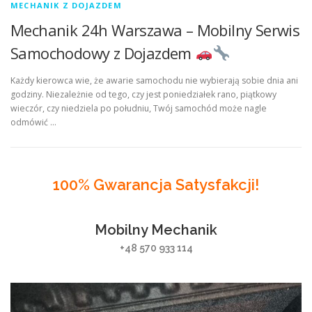
MECHANIK Z DOJAZDEM
Mechanik 24h Warszawa – Mobilny Serwis
Samochodowy z Dojazdem
Każdy kierowca wie, że awarie samochodu nie wybierają sobie dnia ani
godziny. Niezależnie od tego, czy jest poniedziałek rano, piątkowy
wieczór, czy niedziela po południu, Twój samochód może nagle
odmówić …
100% Gwarancja Satysfakcji!
Mobilny Mechanik
+48 570 933 114