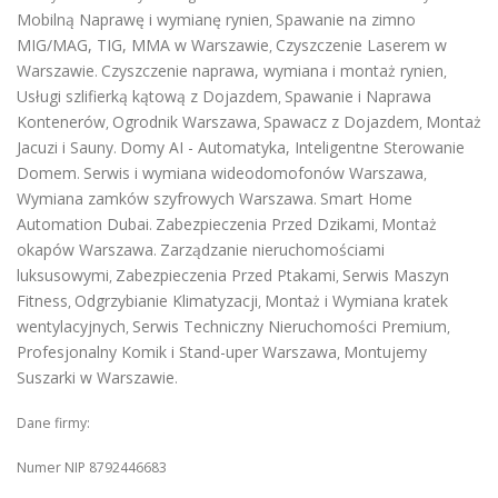
Mobilną Naprawę i wymianę rynien
Spawanie na zimno
,
MIG/MAG, TIG, MMA w Warszawie
Czyszczenie Laserem w
,
Warszawie
Czyszczenie naprawa, wymiana i montaż rynien
.
,
Usługi szlifierką kątową z Dojazdem
Spawanie i Naprawa
,
Kontenerów
Ogrodnik Warszawa
Spawacz z Dojazdem
Montaż
,
,
,
Jacuzi i Sauny
Domy AI - Automatyka, Inteligentne Sterowanie
.
Domem
Serwis i wymiana wideodomofonów Warszawa
.
,
Wymiana zamków szyfrowych Warszawa
Smart Home
.
Automation Dubai
Zabezpieczenia Przed Dzikami
Montaż
.
,
okapów Warszawa
Zarządzanie nieruchomościami
.
luksusowymi
Zabezpieczenia Przed Ptakami
Serwis Maszyn
,
,
Fitness
Odgrzybianie Klimatyzacji
Montaż i Wymiana kratek
,
,
wentylacyjnych
Serwis Techniczny Nieruchomości Premium
,
,
Profesjonalny Komik i Stand-uper Warszawa
Montujemy
,
Suszarki w Warszawie
.
Dane firmy:
Numer NIP 8792446683