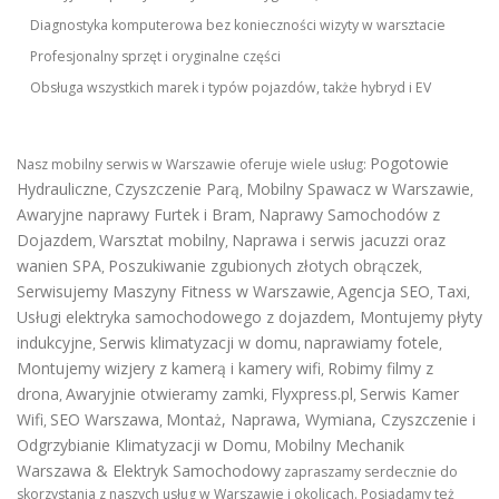
Diagnostyka komputerowa bez konieczności wizyty w warsztacie
Profesjonalny sprzęt i oryginalne części
Obsługa wszystkich marek i typów pojazdów, także hybryd i EV
Pogotowie
Nasz mobilny serwis w Warszawie oferuje wiele usług:
Hydrauliczne
Czyszczenie Parą
Mobilny Spawacz w Warszawie
,
,
,
Awaryjne naprawy Furtek i Bram
Naprawy Samochodów z
,
Dojazdem
Warsztat mobilny
Naprawa i serwis jacuzzi oraz
,
,
wanien SPA
Poszukiwanie zgubionych złotych obrączek
,
,
Serwisujemy Maszyny Fitness w Warszawie
Agencja SEO
Taxi
,
,
,
Usługi elektryka samochodowego z dojazdem
,
Montujemy płyty
indukcyjne
Serwis klimatyzacji w domu
naprawiamy fotele
,
,
,
Montujemy wizjery z kamerą i kamery wifi
Robimy filmy z
,
drona
Awaryjnie otwieramy zamki
Flyxpress.pl
Serwis Kamer
,
,
,
Wifi
SEO Warszawa
Montaż, Naprawa, Wymiana, Czyszczenie i
,
,
Odgrzybianie Klimatyzacji w Domu
Mobilny Mechanik
,
Warszawa & Elektryk Samochodowy
zapraszamy serdecznie do
skorzystania z naszych usług w Warszawie i okolicach. Posiadamy też