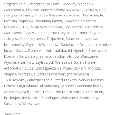
Odgrzybianie Klimatyzacji w Domu
Mobilny Mechanik
,
Warszawa & Elektryk Samochodowy
zapraszamy serdecznie do
skorzystania z naszych usług w Warszawie i okolicach. Posiadamy też
Mobilną Naprawę i wymianę rynien
Spawanie na zimno
,
MIG/MAG, TIG, MMA w Warszawie
Czyszczenie Laserem w
,
Warszawie
Czyszczenie naprawa, wymiana i montaż rynien
.
,
Usługi szlifierką kątową z Dojazdem
Spawanie i Naprawa
,
Kontenerów
Ogrodnik Warszawa
Spawacz z Dojazdem
Montaż
,
,
,
Jacuzi i Sauny
Domy AI - Automatyka, Inteligentne Sterowanie
.
Domem
Serwis i wymiana wideodomofonów Warszawa
.
,
Wymiana zamków szyfrowych Warszawa
Smart Home
.
Automation Dubai
Zabezpieczenia Przed Dzikami
Montaż
.
,
okapów Warszawa
Zarządzanie nieruchomościami
.
luksusowymi
Zabezpieczenia Przed Ptakami
Serwis Maszyn
,
,
Fitness
Odgrzybianie Klimatyzacji
Montaż i Wymiana kratek
,
,
wentylacyjnych
Serwis Techniczny Nieruchomości Premium
,
,
Profesjonalny Komik i Stand-uper Warszawa
Montujemy
,
Suszarki w Warszawie
.
Dane firmy: