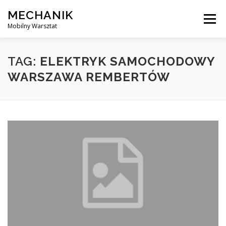
Skip
MECHANIK
to
Menu
content
Mobilny Warsztat
MOBILNY MECHANIK
ELEKTRYK SAMOCHODOWY
TAG:
ELEKTRYK SAMOCHODOWY
WARSZAWA REMBERTÓW
BLOG
KONTAKT