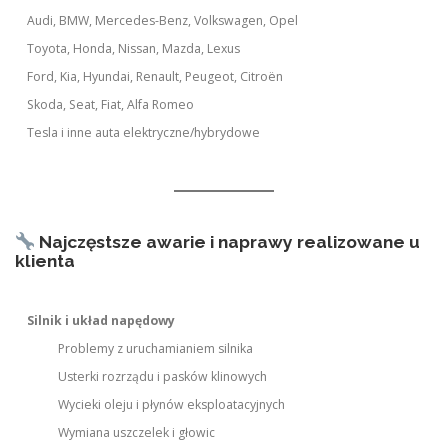
Audi, BMW, Mercedes-Benz, Volkswagen, Opel
Toyota, Honda, Nissan, Mazda, Lexus
Ford, Kia, Hyundai, Renault, Peugeot, Citroën
Skoda, Seat, Fiat, Alfa Romeo
Tesla i inne auta elektryczne/hybrydowe
Najczęstsze awarie i naprawy realizowane u
klienta
Silnik i układ napędowy
Problemy z uruchamianiem silnika
Usterki rozrządu i pasków klinowych
Wycieki oleju i płynów eksploatacyjnych
Wymiana uszczelek i głowic