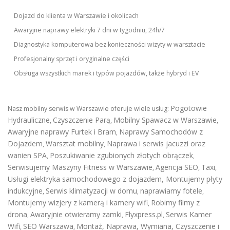
Dojazd do klienta w Warszawie i okolicach
Awaryjne naprawy elektryki 7 dni w tygodniu, 24h/7
Diagnostyka komputerowa bez konieczności wizyty w warsztacie
Profesjonalny sprzęt i oryginalne części
Obsługa wszystkich marek i typów pojazdów, także hybryd i EV
Pogotowie
Nasz mobilny serwis w Warszawie oferuje wiele usług:
Hydrauliczne
Czyszczenie Parą
Mobilny Spawacz w Warszawie
,
,
,
Awaryjne naprawy Furtek i Bram
Naprawy Samochodów z
,
Dojazdem
Warsztat mobilny
Naprawa i serwis jacuzzi oraz
,
,
wanien SPA
Poszukiwanie zgubionych złotych obrączek
,
,
Serwisujemy Maszyny Fitness w Warszawie
Agencja SEO
Taxi
,
,
,
Usługi elektryka samochodowego z dojazdem
,
Montujemy płyty
indukcyjne
Serwis klimatyzacji w domu
naprawiamy fotele
,
,
,
Montujemy wizjery z kamerą i kamery wifi
Robimy filmy z
,
drona
Awaryjnie otwieramy zamki
Flyxpress.pl
Serwis Kamer
,
,
,
Wifi
SEO Warszawa
Montaż, Naprawa, Wymiana, Czyszczenie i
,
,