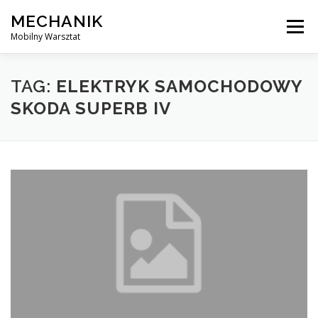
Skip
MECHANIK
to
Menu
content
Mobilny Warsztat
MOBILNY MECHANIK
ELEKTRYK SAMOCHODOWY
TAG:
ELEKTRYK SAMOCHODOWY
SKODA SUPERB IV
BLOG
KONTAKT