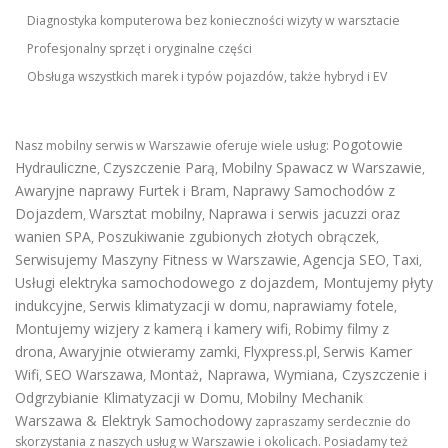
Diagnostyka komputerowa bez konieczności wizyty w warsztacie
Profesjonalny sprzęt i oryginalne części
Obsługa wszystkich marek i typów pojazdów, także hybryd i EV
Pogotowie
Nasz mobilny serwis w Warszawie oferuje wiele usług:
Hydrauliczne
Czyszczenie Parą
Mobilny Spawacz w Warszawie
,
,
,
Awaryjne naprawy Furtek i Bram
Naprawy Samochodów z
,
Dojazdem
Warsztat mobilny
Naprawa i serwis jacuzzi oraz
,
,
wanien SPA
Poszukiwanie zgubionych złotych obrączek
,
,
Serwisujemy Maszyny Fitness w Warszawie
Agencja SEO
Taxi
,
,
,
Usługi elektryka samochodowego z dojazdem
,
Montujemy płyty
indukcyjne
Serwis klimatyzacji w domu
naprawiamy fotele
,
,
,
Montujemy wizjery z kamerą i kamery wifi
Robimy filmy z
,
drona
Awaryjnie otwieramy zamki
Flyxpress.pl
Serwis Kamer
,
,
,
Wifi
SEO Warszawa
Montaż, Naprawa, Wymiana, Czyszczenie i
,
,
Odgrzybianie Klimatyzacji w Domu
Mobilny Mechanik
,
Warszawa & Elektryk Samochodowy
zapraszamy serdecznie do
skorzystania z naszych usług w Warszawie i okolicach. Posiadamy też