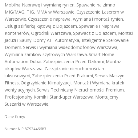
Mobilną Naprawę i wymianę rynien
Spawanie na zimno
,
MIG/MAG, TIG, MMA w Warszawie
Czyszczenie Laserem w
,
Warszawie
Czyszczenie naprawa, wymiana i montaż rynien
.
,
Usługi szlifierką kątową z Dojazdem
Spawanie i Naprawa
,
Kontenerów
Ogrodnik Warszawa
Spawacz z Dojazdem
Montaż
,
,
,
Jacuzi i Sauny
Domy AI - Automatyka, Inteligentne Sterowanie
.
Domem
Serwis i wymiana wideodomofonów Warszawa
.
,
Wymiana zamków szyfrowych Warszawa
Smart Home
.
Automation Dubai
Zabezpieczenia Przed Dzikami
Montaż
.
,
okapów Warszawa
Zarządzanie nieruchomościami
.
luksusowymi
Zabezpieczenia Przed Ptakami
Serwis Maszyn
,
,
Fitness
Odgrzybianie Klimatyzacji
Montaż i Wymiana kratek
,
,
wentylacyjnych
Serwis Techniczny Nieruchomości Premium
,
,
Profesjonalny Komik i Stand-uper Warszawa
Montujemy
,
Suszarki w Warszawie
.
Dane firmy:
Numer NIP 8792446683