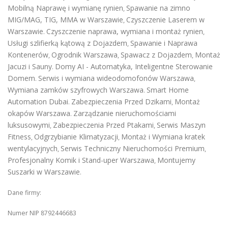
Mobilną Naprawę i wymianę rynien
Spawanie na zimno
,
MIG/MAG, TIG, MMA w Warszawie
Czyszczenie Laserem w
,
Warszawie
Czyszczenie naprawa, wymiana i montaż rynien
.
,
Usługi szlifierką kątową z Dojazdem
Spawanie i Naprawa
,
Kontenerów
Ogrodnik Warszawa
Spawacz z Dojazdem
Montaż
,
,
,
Jacuzi i Sauny
Domy AI - Automatyka, Inteligentne Sterowanie
.
Domem
Serwis i wymiana wideodomofonów Warszawa
.
,
Wymiana zamków szyfrowych Warszawa
Smart Home
.
Automation Dubai
Zabezpieczenia Przed Dzikami
Montaż
.
,
okapów Warszawa
Zarządzanie nieruchomościami
.
luksusowymi
Zabezpieczenia Przed Ptakami
Serwis Maszyn
,
,
Fitness
Odgrzybianie Klimatyzacji
Montaż i Wymiana kratek
,
,
wentylacyjnych
Serwis Techniczny Nieruchomości Premium
,
,
Profesjonalny Komik i Stand-uper Warszawa
Montujemy
,
Suszarki w Warszawie
.
Dane firmy:
Numer NIP 8792446683