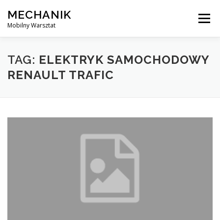
Skip
MECHANIK
to
Menu
content
Mobilny Warsztat
MOBILNY MECHANIK
ELEKTRYK SAMOCHODOWY
TAG:
ELEKTRYK SAMOCHODOWY
RENAULT TRAFIC
BLOG
KONTAKT