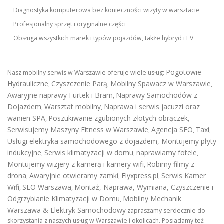
Diagnostyka komputerowa bez konieczności wizyty w warsztacie
Profesjonalny sprzęt i oryginalne części
Obsługa wszystkich marek i typów pojazdów, także hybryd i EV
Pogotowie
Nasz mobilny serwis w Warszawie oferuje wiele usług:
Hydrauliczne
Czyszczenie Parą
Mobilny Spawacz w Warszawie
,
,
,
Awaryjne naprawy Furtek i Bram
Naprawy Samochodów z
,
Dojazdem
Warsztat mobilny
Naprawa i serwis jacuzzi oraz
,
,
wanien SPA
Poszukiwanie zgubionych złotych obrączek
,
,
Serwisujemy Maszyny Fitness w Warszawie
Agencja SEO
Taxi
,
,
,
Usługi elektryka samochodowego z dojazdem
,
Montujemy płyty
indukcyjne
Serwis klimatyzacji w domu
naprawiamy fotele
,
,
,
Montujemy wizjery z kamerą i kamery wifi
Robimy filmy z
,
drona
Awaryjnie otwieramy zamki
Flyxpress.pl
Serwis Kamer
,
,
,
Wifi
SEO Warszawa
Montaż, Naprawa, Wymiana, Czyszczenie i
,
,
Odgrzybianie Klimatyzacji w Domu
Mobilny Mechanik
,
Warszawa & Elektryk Samochodowy
zapraszamy serdecznie do
skorzystania z naszych usług w Warszawie i okolicach. Posiadamy też