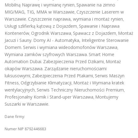
Mobilną Naprawę i wymianę rynien
Spawanie na zimno
,
MIG/MAG, TIG, MMA w Warszawie
Czyszczenie Laserem w
,
Warszawie
Czyszczenie naprawa, wymiana i montaż rynien
.
,
Usługi szlifierką kątową z Dojazdem
Spawanie i Naprawa
,
Kontenerów
Ogrodnik Warszawa
Spawacz z Dojazdem
Montaż
,
,
,
Jacuzi i Sauny
Domy AI - Automatyka, Inteligentne Sterowanie
.
Domem
Serwis i wymiana wideodomofonów Warszawa
.
,
Wymiana zamków szyfrowych Warszawa
Smart Home
.
Automation Dubai
Zabezpieczenia Przed Dzikami
Montaż
.
,
okapów Warszawa
Zarządzanie nieruchomościami
.
luksusowymi
Zabezpieczenia Przed Ptakami
Serwis Maszyn
,
,
Fitness
Odgrzybianie Klimatyzacji
Montaż i Wymiana kratek
,
,
wentylacyjnych
Serwis Techniczny Nieruchomości Premium
,
,
Profesjonalny Komik i Stand-uper Warszawa
Montujemy
,
Suszarki w Warszawie
.
Dane firmy:
Numer NIP 8792446683