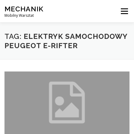
Skip
MECHANIK
to
Menu
content
Mobilny Warsztat
MOBILNY MECHANIK
ELEKTRYK SAMOCHODOWY
TAG:
ELEKTRYK SAMOCHODOWY
PEUGEOT E-RIFTER
BLOG
KONTAKT