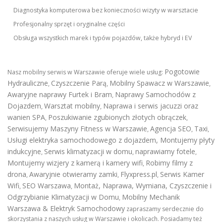
Diagnostyka komputerowa bez konieczności wizyty w warsztacie
Profesjonalny sprzęt i oryginalne części
Obsługa wszystkich marek i typów pojazdów, także hybryd i EV
Pogotowie
Nasz mobilny serwis w Warszawie oferuje wiele usług:
Hydrauliczne
Czyszczenie Parą
Mobilny Spawacz w Warszawie
,
,
,
Awaryjne naprawy Furtek i Bram
Naprawy Samochodów z
,
Dojazdem
Warsztat mobilny
Naprawa i serwis jacuzzi oraz
,
,
wanien SPA
Poszukiwanie zgubionych złotych obrączek
,
,
Serwisujemy Maszyny Fitness w Warszawie
Agencja SEO
Taxi
,
,
,
Usługi elektryka samochodowego z dojazdem
,
Montujemy płyty
indukcyjne
Serwis klimatyzacji w domu
naprawiamy fotele
,
,
,
Montujemy wizjery z kamerą i kamery wifi
Robimy filmy z
,
drona
Awaryjnie otwieramy zamki
Flyxpress.pl
Serwis Kamer
,
,
,
Wifi
SEO Warszawa
Montaż, Naprawa, Wymiana, Czyszczenie i
,
,
Odgrzybianie Klimatyzacji w Domu
Mobilny Mechanik
,
Warszawa & Elektryk Samochodowy
zapraszamy serdecznie do
skorzystania z naszych usług w Warszawie i okolicach. Posiadamy też