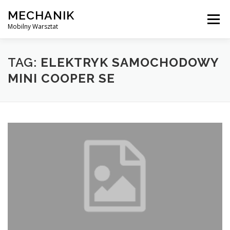
Skip
MECHANIK
to
Menu
content
Mobilny Warsztat
MOBILNY MECHANIK
ELEKTRYK SAMOCHODOWY
TAG:
ELEKTRYK SAMOCHODOWY
MINI COOPER SE
BLOG
KONTAKT