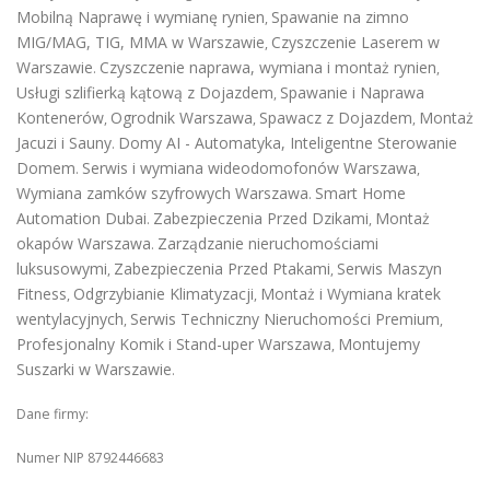
Mobilną Naprawę i wymianę rynien
Spawanie na zimno
,
MIG/MAG, TIG, MMA w Warszawie
Czyszczenie Laserem w
,
Warszawie
Czyszczenie naprawa, wymiana i montaż rynien
.
,
Usługi szlifierką kątową z Dojazdem
Spawanie i Naprawa
,
Kontenerów
Ogrodnik Warszawa
Spawacz z Dojazdem
Montaż
,
,
,
Jacuzi i Sauny
Domy AI - Automatyka, Inteligentne Sterowanie
.
Domem
Serwis i wymiana wideodomofonów Warszawa
.
,
Wymiana zamków szyfrowych Warszawa
Smart Home
.
Automation Dubai
Zabezpieczenia Przed Dzikami
Montaż
.
,
okapów Warszawa
Zarządzanie nieruchomościami
.
luksusowymi
Zabezpieczenia Przed Ptakami
Serwis Maszyn
,
,
Fitness
Odgrzybianie Klimatyzacji
Montaż i Wymiana kratek
,
,
wentylacyjnych
Serwis Techniczny Nieruchomości Premium
,
,
Profesjonalny Komik i Stand-uper Warszawa
Montujemy
,
Suszarki w Warszawie
.
Dane firmy:
Numer NIP 8792446683