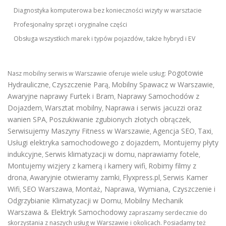
Diagnostyka komputerowa bez konieczności wizyty w warsztacie
Profesjonalny sprzęt i oryginalne części
Obsługa wszystkich marek i typów pojazdów, także hybryd i EV
Pogotowie
Nasz mobilny serwis w Warszawie oferuje wiele usług:
Hydrauliczne
Czyszczenie Parą
Mobilny Spawacz w Warszawie
,
,
,
Awaryjne naprawy Furtek i Bram
Naprawy Samochodów z
,
Dojazdem
Warsztat mobilny
Naprawa i serwis jacuzzi oraz
,
,
wanien SPA
Poszukiwanie zgubionych złotych obrączek
,
,
Serwisujemy Maszyny Fitness w Warszawie
Agencja SEO
Taxi
,
,
,
Usługi elektryka samochodowego z dojazdem
,
Montujemy płyty
indukcyjne
Serwis klimatyzacji w domu
naprawiamy fotele
,
,
,
Montujemy wizjery z kamerą i kamery wifi
Robimy filmy z
,
drona
Awaryjnie otwieramy zamki
Flyxpress.pl
Serwis Kamer
,
,
,
Wifi
SEO Warszawa
Montaż, Naprawa, Wymiana, Czyszczenie i
,
,
Odgrzybianie Klimatyzacji w Domu
Mobilny Mechanik
,
Warszawa & Elektryk Samochodowy
zapraszamy serdecznie do
skorzystania z naszych usług w Warszawie i okolicach. Posiadamy też