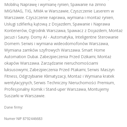
Mobilną Naprawę i wymianę rynien
Spawanie na zimno
,
MIG/MAG, TIG, MMA w Warszawie
Czyszczenie Laserem w
,
Warszawie
Czyszczenie naprawa, wymiana i montaż rynien
.
,
Usługi szlifierką kątową z Dojazdem
Spawanie i Naprawa
,
Kontenerów
Ogrodnik Warszawa
Spawacz z Dojazdem
Montaż
,
,
,
Jacuzi i Sauny
Domy AI - Automatyka, Inteligentne Sterowanie
.
Domem
Serwis i wymiana wideodomofonów Warszawa
.
,
Wymiana zamków szyfrowych Warszawa
Smart Home
.
Automation Dubai
Zabezpieczenia Przed Dzikami
Montaż
.
,
okapów Warszawa
Zarządzanie nieruchomościami
.
luksusowymi
Zabezpieczenia Przed Ptakami
Serwis Maszyn
,
,
Fitness
Odgrzybianie Klimatyzacji
Montaż i Wymiana kratek
,
,
wentylacyjnych
Serwis Techniczny Nieruchomości Premium
,
,
Profesjonalny Komik i Stand-uper Warszawa
Montujemy
,
Suszarki w Warszawie
.
Dane firmy:
Numer NIP 8792446683