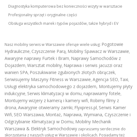
Diagnostyka komputerowa bez konieczności wizyty w warsztacie
Profesjonalny sprzęt i oryginalne części
Obsługa wszystkich marek i typów pojazdów, także hybryd i EV
Pogotowie
Nasz mobilny serwis w Warszawie oferuje wiele usług:
Hydrauliczne
Czyszczenie Parą
Mobilny Spawacz w Warszawie
,
,
,
Awaryjne naprawy Furtek i Bram
Naprawy Samochodów z
,
Dojazdem
Warsztat mobilny
Naprawa i serwis jacuzzi oraz
,
,
wanien SPA
Poszukiwanie zgubionych złotych obrączek
,
,
Serwisujemy Maszyny Fitness w Warszawie
Agencja SEO
Taxi
,
,
,
Usługi elektryka samochodowego z dojazdem
,
Montujemy płyty
indukcyjne
Serwis klimatyzacji w domu
naprawiamy fotele
,
,
,
Montujemy wizjery z kamerą i kamery wifi
Robimy filmy z
,
drona
Awaryjnie otwieramy zamki
Flyxpress.pl
Serwis Kamer
,
,
,
Wifi
SEO Warszawa
Montaż, Naprawa, Wymiana, Czyszczenie i
,
,
Odgrzybianie Klimatyzacji w Domu
Mobilny Mechanik
,
Warszawa & Elektryk Samochodowy
zapraszamy serdecznie do
skorzystania z naszych usług w Warszawie i okolicach. Posiadamy też