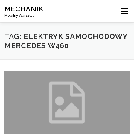
Skip
MECHANIK
to
Menu
content
Mobilny Warsztat
MOBILNY MECHANIK
ELEKTRYK SAMOCHODOWY
TAG:
ELEKTRYK SAMOCHODOWY
MERCEDES W460
BLOG
KONTAKT