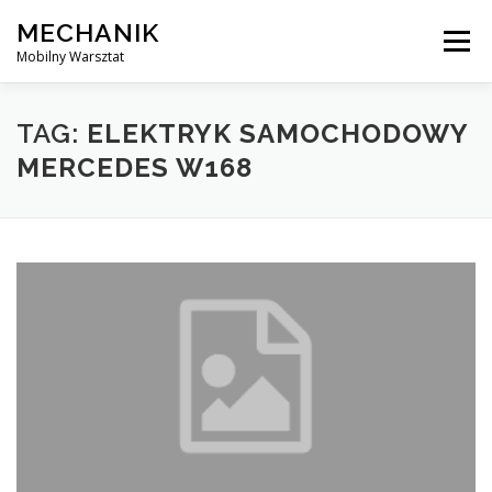
Skip
MECHANIK
to
Menu
content
Mobilny Warsztat
MOBILNY MECHANIK
ELEKTRYK SAMOCHODOWY
TAG:
ELEKTRYK SAMOCHODOWY
MERCEDES W168
BLOG
KONTAKT