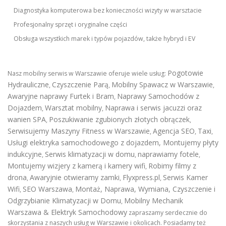
Diagnostyka komputerowa bez konieczności wizyty w warsztacie
Profesjonalny sprzęt i oryginalne części
Obsługa wszystkich marek i typów pojazdów, także hybryd i EV
Pogotowie
Nasz mobilny serwis w Warszawie oferuje wiele usług:
Hydrauliczne
Czyszczenie Parą
Mobilny Spawacz w Warszawie
,
,
,
Awaryjne naprawy Furtek i Bram
Naprawy Samochodów z
,
Dojazdem
Warsztat mobilny
Naprawa i serwis jacuzzi oraz
,
,
wanien SPA
Poszukiwanie zgubionych złotych obrączek
,
,
Serwisujemy Maszyny Fitness w Warszawie
Agencja SEO
Taxi
,
,
,
Usługi elektryka samochodowego z dojazdem
,
Montujemy płyty
indukcyjne
Serwis klimatyzacji w domu
naprawiamy fotele
,
,
,
Montujemy wizjery z kamerą i kamery wifi
Robimy filmy z
,
drona
Awaryjnie otwieramy zamki
Flyxpress.pl
Serwis Kamer
,
,
,
Wifi
SEO Warszawa
Montaż, Naprawa, Wymiana, Czyszczenie i
,
,
Odgrzybianie Klimatyzacji w Domu
Mobilny Mechanik
,
Warszawa & Elektryk Samochodowy
zapraszamy serdecznie do
skorzystania z naszych usług w Warszawie i okolicach. Posiadamy też