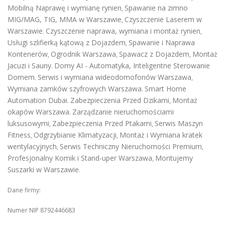
Mobilną Naprawę i wymianę rynien
Spawanie na zimno
,
MIG/MAG, TIG, MMA w Warszawie
Czyszczenie Laserem w
,
Warszawie
Czyszczenie naprawa, wymiana i montaż rynien
.
,
Usługi szlifierką kątową z Dojazdem
Spawanie i Naprawa
,
Kontenerów
Ogrodnik Warszawa
Spawacz z Dojazdem
Montaż
,
,
,
Jacuzi i Sauny
Domy AI - Automatyka, Inteligentne Sterowanie
.
Domem
Serwis i wymiana wideodomofonów Warszawa
.
,
Wymiana zamków szyfrowych Warszawa
Smart Home
.
Automation Dubai
Zabezpieczenia Przed Dzikami
Montaż
.
,
okapów Warszawa
Zarządzanie nieruchomościami
.
luksusowymi
Zabezpieczenia Przed Ptakami
Serwis Maszyn
,
,
Fitness
Odgrzybianie Klimatyzacji
Montaż i Wymiana kratek
,
,
wentylacyjnych
Serwis Techniczny Nieruchomości Premium
,
,
Profesjonalny Komik i Stand-uper Warszawa
Montujemy
,
Suszarki w Warszawie
.
Dane firmy:
Numer NIP 8792446683