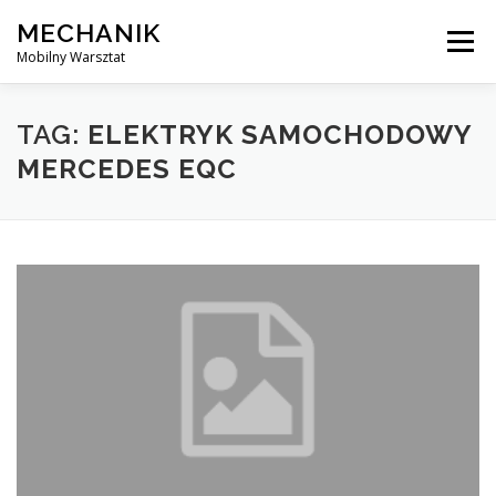
Skip
MECHANIK
to
Menu
content
Mobilny Warsztat
MOBILNY MECHANIK
ELEKTRYK SAMOCHODOWY
TAG:
ELEKTRYK SAMOCHODOWY
MERCEDES EQC
BLOG
KONTAKT