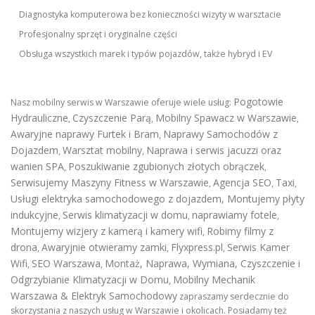
Diagnostyka komputerowa bez konieczności wizyty w warsztacie
Profesjonalny sprzęt i oryginalne części
Obsługa wszystkich marek i typów pojazdów, także hybryd i EV
Pogotowie
Nasz mobilny serwis w Warszawie oferuje wiele usług:
Hydrauliczne
Czyszczenie Parą
Mobilny Spawacz w Warszawie
,
,
,
Awaryjne naprawy Furtek i Bram
Naprawy Samochodów z
,
Dojazdem
Warsztat mobilny
Naprawa i serwis jacuzzi oraz
,
,
wanien SPA
Poszukiwanie zgubionych złotych obrączek
,
,
Serwisujemy Maszyny Fitness w Warszawie
Agencja SEO
Taxi
,
,
,
Usługi elektryka samochodowego z dojazdem
,
Montujemy płyty
indukcyjne
Serwis klimatyzacji w domu
naprawiamy fotele
,
,
,
Montujemy wizjery z kamerą i kamery wifi
Robimy filmy z
,
drona
Awaryjnie otwieramy zamki
Flyxpress.pl
Serwis Kamer
,
,
,
Wifi
SEO Warszawa
Montaż, Naprawa, Wymiana, Czyszczenie i
,
,
Odgrzybianie Klimatyzacji w Domu
Mobilny Mechanik
,
Warszawa & Elektryk Samochodowy
zapraszamy serdecznie do
skorzystania z naszych usług w Warszawie i okolicach. Posiadamy też