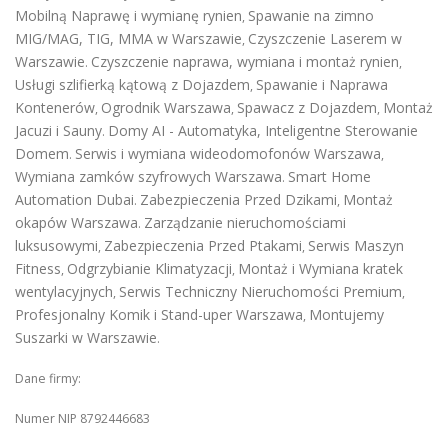
Mobilną Naprawę i wymianę rynien
Spawanie na zimno
,
MIG/MAG, TIG, MMA w Warszawie
Czyszczenie Laserem w
,
Warszawie
Czyszczenie naprawa, wymiana i montaż rynien
.
,
Usługi szlifierką kątową z Dojazdem
Spawanie i Naprawa
,
Kontenerów
Ogrodnik Warszawa
Spawacz z Dojazdem
Montaż
,
,
,
Jacuzi i Sauny
Domy AI - Automatyka, Inteligentne Sterowanie
.
Domem
Serwis i wymiana wideodomofonów Warszawa
.
,
Wymiana zamków szyfrowych Warszawa
Smart Home
.
Automation Dubai
Zabezpieczenia Przed Dzikami
Montaż
.
,
okapów Warszawa
Zarządzanie nieruchomościami
.
luksusowymi
Zabezpieczenia Przed Ptakami
Serwis Maszyn
,
,
Fitness
Odgrzybianie Klimatyzacji
Montaż i Wymiana kratek
,
,
wentylacyjnych
Serwis Techniczny Nieruchomości Premium
,
,
Profesjonalny Komik i Stand-uper Warszawa
Montujemy
,
Suszarki w Warszawie
.
Dane firmy:
Numer NIP 8792446683