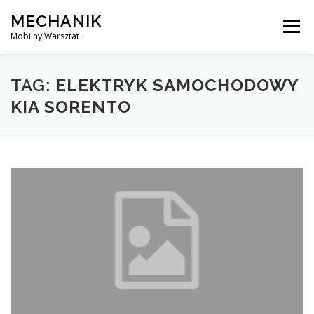
Skip
MECHANIK
to
Menu
content
Mobilny Warsztat
MOBILNY MECHANIK
ELEKTRYK SAMOCHODOWY
TAG:
ELEKTRYK SAMOCHODOWY
KIA SORENTO
BLOG
KONTAKT