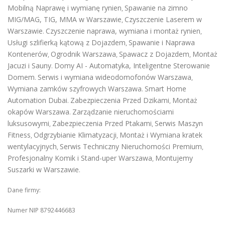
Mobilną Naprawę i wymianę rynien
Spawanie na zimno
,
MIG/MAG, TIG, MMA w Warszawie
Czyszczenie Laserem w
,
Warszawie
Czyszczenie naprawa, wymiana i montaż rynien
.
,
Usługi szlifierką kątową z Dojazdem
Spawanie i Naprawa
,
Kontenerów
Ogrodnik Warszawa
Spawacz z Dojazdem
Montaż
,
,
,
Jacuzi i Sauny
Domy AI - Automatyka, Inteligentne Sterowanie
.
Domem
Serwis i wymiana wideodomofonów Warszawa
.
,
Wymiana zamków szyfrowych Warszawa
Smart Home
.
Automation Dubai
Zabezpieczenia Przed Dzikami
Montaż
.
,
okapów Warszawa
Zarządzanie nieruchomościami
.
luksusowymi
Zabezpieczenia Przed Ptakami
Serwis Maszyn
,
,
Fitness
Odgrzybianie Klimatyzacji
Montaż i Wymiana kratek
,
,
wentylacyjnych
Serwis Techniczny Nieruchomości Premium
,
,
Profesjonalny Komik i Stand-uper Warszawa
Montujemy
,
Suszarki w Warszawie
.
Dane firmy:
Numer NIP 8792446683