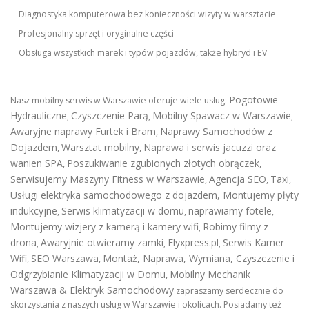
Diagnostyka komputerowa bez konieczności wizyty w warsztacie
Profesjonalny sprzęt i oryginalne części
Obsługa wszystkich marek i typów pojazdów, także hybryd i EV
Pogotowie
Nasz mobilny serwis w Warszawie oferuje wiele usług:
Hydrauliczne
Czyszczenie Parą
Mobilny Spawacz w Warszawie
,
,
,
Awaryjne naprawy Furtek i Bram
Naprawy Samochodów z
,
Dojazdem
Warsztat mobilny
Naprawa i serwis jacuzzi oraz
,
,
wanien SPA
Poszukiwanie zgubionych złotych obrączek
,
,
Serwisujemy Maszyny Fitness w Warszawie
Agencja SEO
Taxi
,
,
,
Usługi elektryka samochodowego z dojazdem
,
Montujemy płyty
indukcyjne
Serwis klimatyzacji w domu
naprawiamy fotele
,
,
,
Montujemy wizjery z kamerą i kamery wifi
Robimy filmy z
,
drona
Awaryjnie otwieramy zamki
Flyxpress.pl
Serwis Kamer
,
,
,
Wifi
SEO Warszawa
Montaż, Naprawa, Wymiana, Czyszczenie i
,
,
Odgrzybianie Klimatyzacji w Domu
Mobilny Mechanik
,
Warszawa & Elektryk Samochodowy
zapraszamy serdecznie do
skorzystania z naszych usług w Warszawie i okolicach. Posiadamy też