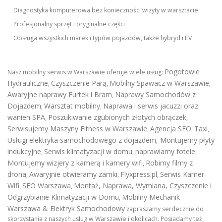
Diagnostyka komputerowa bez konieczności wizyty w warsztacie
Profesjonalny sprzęt i oryginalne części
Obsługa wszystkich marek i typów pojazdów, także hybryd i EV
Pogotowie
Nasz mobilny serwis w Warszawie oferuje wiele usług:
Hydrauliczne
Czyszczenie Parą
Mobilny Spawacz w Warszawie
,
,
,
Awaryjne naprawy Furtek i Bram
Naprawy Samochodów z
,
Dojazdem
Warsztat mobilny
Naprawa i serwis jacuzzi oraz
,
,
wanien SPA
Poszukiwanie zgubionych złotych obrączek
,
,
Serwisujemy Maszyny Fitness w Warszawie
Agencja SEO
Taxi
,
,
,
Usługi elektryka samochodowego z dojazdem
,
Montujemy płyty
indukcyjne
Serwis klimatyzacji w domu
naprawiamy fotele
,
,
,
Montujemy wizjery z kamerą i kamery wifi
Robimy filmy z
,
drona
Awaryjnie otwieramy zamki
Flyxpress.pl
Serwis Kamer
,
,
,
Wifi
SEO Warszawa
Montaż, Naprawa, Wymiana, Czyszczenie i
,
,
Odgrzybianie Klimatyzacji w Domu
Mobilny Mechanik
,
Warszawa & Elektryk Samochodowy
zapraszamy serdecznie do
skorzystania z naszych usług w Warszawie i okolicach. Posiadamy też