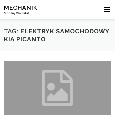
Skip
MECHANIK
to
Menu
content
Mobilny Warsztat
MOBILNY MECHANIK
ELEKTRYK SAMOCHODOWY
TAG:
ELEKTRYK SAMOCHODOWY
KIA PICANTO
BLOG
KONTAKT