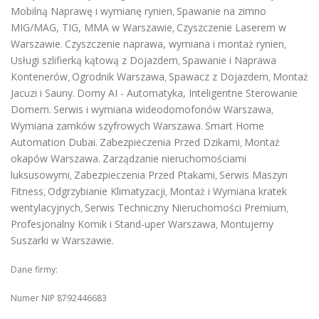
Mobilną Naprawę i wymianę rynien
Spawanie na zimno
,
MIG/MAG, TIG, MMA w Warszawie
Czyszczenie Laserem w
,
Warszawie
Czyszczenie naprawa, wymiana i montaż rynien
.
,
Usługi szlifierką kątową z Dojazdem
Spawanie i Naprawa
,
Kontenerów
Ogrodnik Warszawa
Spawacz z Dojazdem
Montaż
,
,
,
Jacuzi i Sauny
Domy AI - Automatyka, Inteligentne Sterowanie
.
Domem
Serwis i wymiana wideodomofonów Warszawa
.
,
Wymiana zamków szyfrowych Warszawa
Smart Home
.
Automation Dubai
Zabezpieczenia Przed Dzikami
Montaż
.
,
okapów Warszawa
Zarządzanie nieruchomościami
.
luksusowymi
Zabezpieczenia Przed Ptakami
Serwis Maszyn
,
,
Fitness
Odgrzybianie Klimatyzacji
Montaż i Wymiana kratek
,
,
wentylacyjnych
Serwis Techniczny Nieruchomości Premium
,
,
Profesjonalny Komik i Stand-uper Warszawa
Montujemy
,
Suszarki w Warszawie
.
Dane firmy:
Numer NIP 8792446683