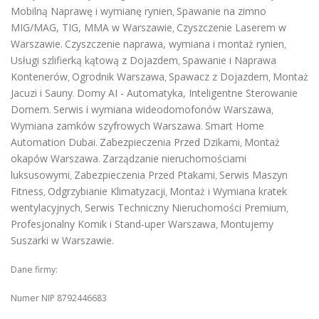
Mobilną Naprawę i wymianę rynien
Spawanie na zimno
,
MIG/MAG, TIG, MMA w Warszawie
Czyszczenie Laserem w
,
Warszawie
Czyszczenie naprawa, wymiana i montaż rynien
.
,
Usługi szlifierką kątową z Dojazdem
Spawanie i Naprawa
,
Kontenerów
Ogrodnik Warszawa
Spawacz z Dojazdem
Montaż
,
,
,
Jacuzi i Sauny
Domy AI - Automatyka, Inteligentne Sterowanie
.
Domem
Serwis i wymiana wideodomofonów Warszawa
.
,
Wymiana zamków szyfrowych Warszawa
Smart Home
.
Automation Dubai
Zabezpieczenia Przed Dzikami
Montaż
.
,
okapów Warszawa
Zarządzanie nieruchomościami
.
luksusowymi
Zabezpieczenia Przed Ptakami
Serwis Maszyn
,
,
Fitness
Odgrzybianie Klimatyzacji
Montaż i Wymiana kratek
,
,
wentylacyjnych
Serwis Techniczny Nieruchomości Premium
,
,
Profesjonalny Komik i Stand-uper Warszawa
Montujemy
,
Suszarki w Warszawie
.
Dane firmy:
Numer NIP 8792446683