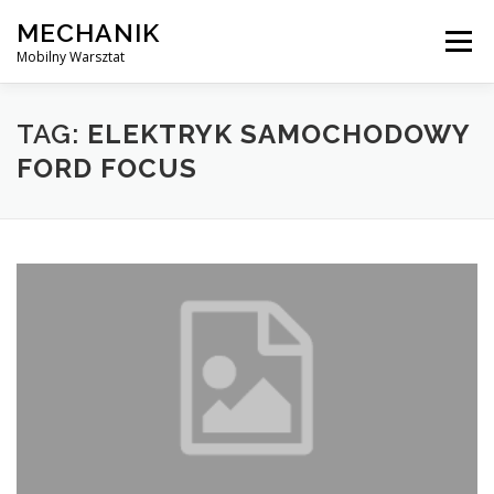
Skip
MECHANIK
to
Menu
content
Mobilny Warsztat
MOBILNY MECHANIK
ELEKTRYK SAMOCHODOWY
TAG:
ELEKTRYK SAMOCHODOWY
FORD FOCUS
BLOG
KONTAKT