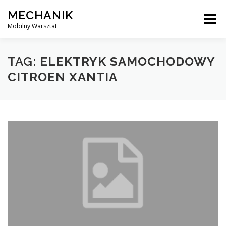
Skip
MECHANIK
to
Menu
content
Mobilny Warsztat
MOBILNY MECHANIK
ELEKTRYK SAMOCHODOWY
TAG:
ELEKTRYK SAMOCHODOWY
CITROEN XANTIA
BLOG
KONTAKT