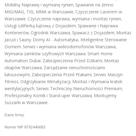
Mobilną Naprawę i wymianę rynien
Spawanie na zimno
,
MIG/MAG, TIG, MMA w Warszawie
Czyszczenie Laserem w
,
Warszawie
Czyszczenie naprawa, wymiana i montaż rynien
.
,
Usługi szlifierką kątową z Dojazdem
Spawanie i Naprawa
,
Kontenerów
Ogrodnik Warszawa
Spawacz z Dojazdem
Montaż
,
,
,
Jacuzi i Sauny
Domy AI - Automatyka, Inteligentne Sterowanie
.
Domem
Serwis i wymiana wideodomofonów Warszawa
.
,
Wymiana zamków szyfrowych Warszawa
Smart Home
.
Automation Dubai
Zabezpieczenia Przed Dzikami
Montaż
.
,
okapów Warszawa
Zarządzanie nieruchomościami
.
luksusowymi
Zabezpieczenia Przed Ptakami
Serwis Maszyn
,
,
Fitness
Odgrzybianie Klimatyzacji
Montaż i Wymiana kratek
,
,
wentylacyjnych
Serwis Techniczny Nieruchomości Premium
,
,
Profesjonalny Komik i Stand-uper Warszawa
Montujemy
,
Suszarki w Warszawie
.
Dane firmy:
Numer NIP 8792446683