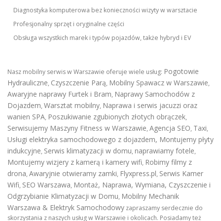
Diagnostyka komputerowa bez konieczności wizyty w warsztacie
Profesjonalny sprzęt i oryginalne części
Obsługa wszystkich marek i typów pojazdów, także hybryd i EV
Pogotowie
Nasz mobilny serwis w Warszawie oferuje wiele usług:
Hydrauliczne
Czyszczenie Parą
Mobilny Spawacz w Warszawie
,
,
,
Awaryjne naprawy Furtek i Bram
Naprawy Samochodów z
,
Dojazdem
Warsztat mobilny
Naprawa i serwis jacuzzi oraz
,
,
wanien SPA
Poszukiwanie zgubionych złotych obrączek
,
,
Serwisujemy Maszyny Fitness w Warszawie
Agencja SEO
Taxi
,
,
,
Usługi elektryka samochodowego z dojazdem
,
Montujemy płyty
indukcyjne
Serwis klimatyzacji w domu
naprawiamy fotele
,
,
,
Montujemy wizjery z kamerą i kamery wifi
Robimy filmy z
,
drona
Awaryjnie otwieramy zamki
Flyxpress.pl
Serwis Kamer
,
,
,
Wifi
SEO Warszawa
Montaż, Naprawa, Wymiana, Czyszczenie i
,
,
Odgrzybianie Klimatyzacji w Domu
Mobilny Mechanik
,
Warszawa & Elektryk Samochodowy
zapraszamy serdecznie do
skorzystania z naszych usług w Warszawie i okolicach. Posiadamy też