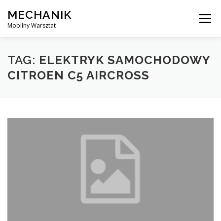
Skip
MECHANIK
to
Menu
content
Mobilny Warsztat
MOBILNY MECHANIK
ELEKTRYK SAMOCHODOWY
TAG:
ELEKTRYK SAMOCHODOWY
CITROEN C5 AIRCROSS
BLOG
KONTAKT