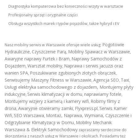
Diagnostyka komputerowa bez konieczności wizyty w warsztacie
Profesjonalny sprzęt i oryginalne części
Obsługa wszystkich marek i typów pojazdów, także hybryd i EV
Pogotowie
Nasz mobilny serwis w Warszawie oferuje wiele usług:
Hydrauliczne
Czyszczenie Parą
Mobilny Spawacz w Warszawie
,
,
,
Awaryjne naprawy Furtek i Bram
Naprawy Samochodów z
,
Dojazdem
Warsztat mobilny
Naprawa i serwis jacuzzi oraz
,
,
wanien SPA
Poszukiwanie zgubionych złotych obrączek
,
,
Serwisujemy Maszyny Fitness w Warszawie
Agencja SEO
Taxi
,
,
,
Usługi elektryka samochodowego z dojazdem
,
Montujemy płyty
indukcyjne
Serwis klimatyzacji w domu
naprawiamy fotele
,
,
,
Montujemy wizjery z kamerą i kamery wifi
Robimy filmy z
,
drona
Awaryjnie otwieramy zamki
Flyxpress.pl
Serwis Kamer
,
,
,
Wifi
SEO Warszawa
Montaż, Naprawa, Wymiana, Czyszczenie i
,
,
Odgrzybianie Klimatyzacji w Domu
Mobilny Mechanik
,
Warszawa & Elektryk Samochodowy
zapraszamy serdecznie do
skorzystania z naszych usług w Warszawie i okolicach. Posiadamy też