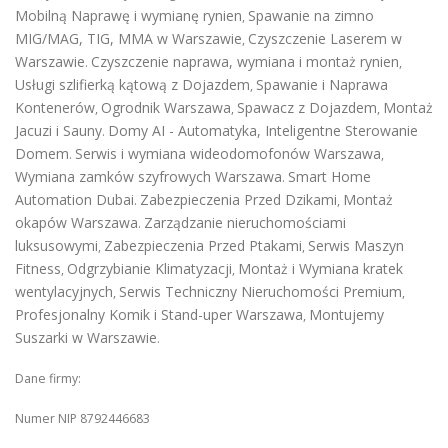
Mobilną Naprawę i wymianę rynien
Spawanie na zimno
,
MIG/MAG, TIG, MMA w Warszawie
Czyszczenie Laserem w
,
Warszawie
Czyszczenie naprawa, wymiana i montaż rynien
.
,
Usługi szlifierką kątową z Dojazdem
Spawanie i Naprawa
,
Kontenerów
Ogrodnik Warszawa
Spawacz z Dojazdem
Montaż
,
,
,
Jacuzi i Sauny
Domy AI - Automatyka, Inteligentne Sterowanie
.
Domem
Serwis i wymiana wideodomofonów Warszawa
.
,
Wymiana zamków szyfrowych Warszawa
Smart Home
.
Automation Dubai
Zabezpieczenia Przed Dzikami
Montaż
.
,
okapów Warszawa
Zarządzanie nieruchomościami
.
luksusowymi
Zabezpieczenia Przed Ptakami
Serwis Maszyn
,
,
Fitness
Odgrzybianie Klimatyzacji
Montaż i Wymiana kratek
,
,
wentylacyjnych
Serwis Techniczny Nieruchomości Premium
,
,
Profesjonalny Komik i Stand-uper Warszawa
Montujemy
,
Suszarki w Warszawie
.
Dane firmy:
Numer NIP 8792446683