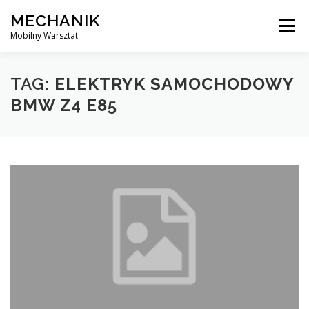
Skip
MECHANIK
to
Menu
content
Mobilny Warsztat
MOBILNY MECHANIK
ELEKTRYK SAMOCHODOWY
TAG:
ELEKTRYK SAMOCHODOWY
BMW Z4 E85
BLOG
KONTAKT