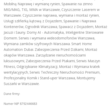
Mobilną Naprawę i wymianę rynien
Spawanie na zimno
,
MIG/MAG, TIG, MMA w Warszawie
Czyszczenie Laserem w
,
Warszawie
Czyszczenie naprawa, wymiana i montaż rynien
.
,
Usługi szlifierką kątową z Dojazdem
Spawanie i Naprawa
,
Kontenerów
Ogrodnik Warszawa
Spawacz z Dojazdem
Montaż
,
,
,
Jacuzi i Sauny
Domy AI - Automatyka, Inteligentne Sterowanie
.
Domem
Serwis i wymiana wideodomofonów Warszawa
.
,
Wymiana zamków szyfrowych Warszawa
Smart Home
.
Automation Dubai
Zabezpieczenia Przed Dzikami
Montaż
.
,
okapów Warszawa
Zarządzanie nieruchomościami
.
luksusowymi
Zabezpieczenia Przed Ptakami
Serwis Maszyn
,
,
Fitness
Odgrzybianie Klimatyzacji
Montaż i Wymiana kratek
,
,
wentylacyjnych
Serwis Techniczny Nieruchomości Premium
,
,
Profesjonalny Komik i Stand-uper Warszawa
Montujemy
,
Suszarki w Warszawie
.
Dane firmy:
Numer NIP 8792446683