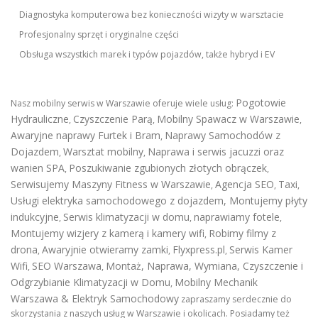
Diagnostyka komputerowa bez konieczności wizyty w warsztacie
Profesjonalny sprzęt i oryginalne części
Obsługa wszystkich marek i typów pojazdów, także hybryd i EV
Pogotowie
Nasz mobilny serwis w Warszawie oferuje wiele usług:
Hydrauliczne
Czyszczenie Parą
Mobilny Spawacz w Warszawie
,
,
,
Awaryjne naprawy Furtek i Bram
Naprawy Samochodów z
,
Dojazdem
Warsztat mobilny
Naprawa i serwis jacuzzi oraz
,
,
wanien SPA
Poszukiwanie zgubionych złotych obrączek
,
,
Serwisujemy Maszyny Fitness w Warszawie
Agencja SEO
Taxi
,
,
,
Usługi elektryka samochodowego z dojazdem
,
Montujemy płyty
indukcyjne
Serwis klimatyzacji w domu
naprawiamy fotele
,
,
,
Montujemy wizjery z kamerą i kamery wifi
Robimy filmy z
,
drona
Awaryjnie otwieramy zamki
Flyxpress.pl
Serwis Kamer
,
,
,
Wifi
SEO Warszawa
Montaż, Naprawa, Wymiana, Czyszczenie i
,
,
Odgrzybianie Klimatyzacji w Domu
Mobilny Mechanik
,
Warszawa & Elektryk Samochodowy
zapraszamy serdecznie do
skorzystania z naszych usług w Warszawie i okolicach. Posiadamy też