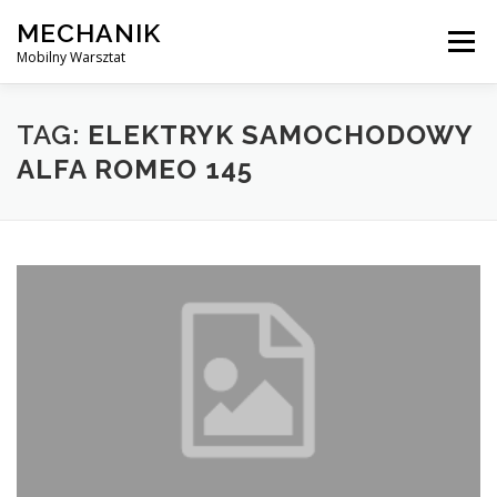
Skip
MECHANIK
to
Menu
content
Mobilny Warsztat
MOBILNY MECHANIK
ELEKTRYK SAMOCHODOWY
TAG:
ELEKTRYK SAMOCHODOWY
ALFA ROMEO 145
BLOG
KONTAKT