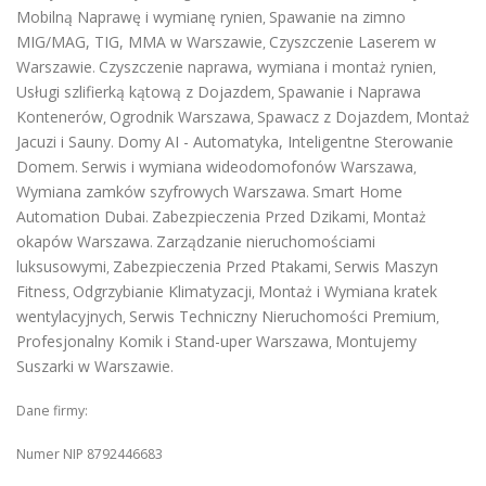
Mobilną Naprawę i wymianę rynien
Spawanie na zimno
,
MIG/MAG, TIG, MMA w Warszawie
Czyszczenie Laserem w
,
Warszawie
Czyszczenie naprawa, wymiana i montaż rynien
.
,
Usługi szlifierką kątową z Dojazdem
Spawanie i Naprawa
,
Kontenerów
Ogrodnik Warszawa
Spawacz z Dojazdem
Montaż
,
,
,
Jacuzi i Sauny
Domy AI - Automatyka, Inteligentne Sterowanie
.
Domem
Serwis i wymiana wideodomofonów Warszawa
.
,
Wymiana zamków szyfrowych Warszawa
Smart Home
.
Automation Dubai
Zabezpieczenia Przed Dzikami
Montaż
.
,
okapów Warszawa
Zarządzanie nieruchomościami
.
luksusowymi
Zabezpieczenia Przed Ptakami
Serwis Maszyn
,
,
Fitness
Odgrzybianie Klimatyzacji
Montaż i Wymiana kratek
,
,
wentylacyjnych
Serwis Techniczny Nieruchomości Premium
,
,
Profesjonalny Komik i Stand-uper Warszawa
Montujemy
,
Suszarki w Warszawie
.
Dane firmy:
Numer NIP 8792446683