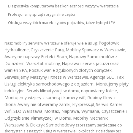
Diagnostyka komputerowa bez konieczności wizyty w warsztacie
Profesjonalny sprzęt i oryginalne części
Obsługa wszystkich marek i typów pojazdów, także hybryd i EV
Pogotowie
Nasz mobilny serwis w Warszawie oferuje wiele usług:
Hydrauliczne
Czyszczenie Parą
Mobilny Spawacz w Warszawie
,
,
,
Awaryjne naprawy Furtek i Bram
Naprawy Samochodów z
,
Dojazdem
Warsztat mobilny
Naprawa i serwis jacuzzi oraz
,
,
wanien SPA
Poszukiwanie zgubionych złotych obrączek
,
,
Serwisujemy Maszyny Fitness w Warszawie
Agencja SEO
Taxi
,
,
,
Usługi elektryka samochodowego z dojazdem
,
Montujemy płyty
indukcyjne
Serwis klimatyzacji w domu
naprawiamy fotele
,
,
,
Montujemy wizjery z kamerą i kamery wifi
Robimy filmy z
,
drona
Awaryjnie otwieramy zamki
Flyxpress.pl
Serwis Kamer
,
,
,
Wifi
SEO Warszawa
Montaż, Naprawa, Wymiana, Czyszczenie i
,
,
Odgrzybianie Klimatyzacji w Domu
Mobilny Mechanik
,
Warszawa & Elektryk Samochodowy
zapraszamy serdecznie do
skorzystania z naszych usług w Warszawie i okolicach. Posiadamy też