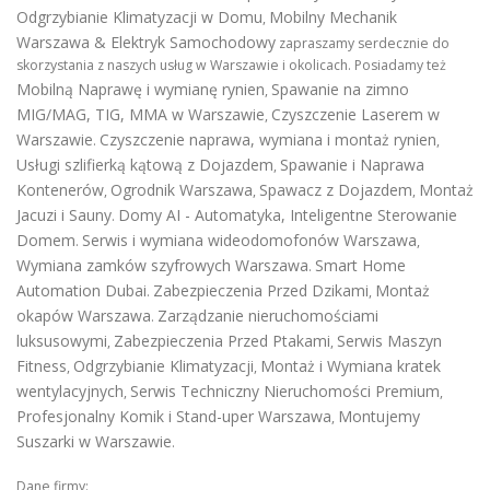
Odgrzybianie Klimatyzacji w Domu
Mobilny Mechanik
,
Warszawa & Elektryk Samochodowy
zapraszamy serdecznie do
skorzystania z naszych usług w Warszawie i okolicach. Posiadamy też
Mobilną Naprawę i wymianę rynien
Spawanie na zimno
,
MIG/MAG, TIG, MMA w Warszawie
Czyszczenie Laserem w
,
Warszawie
Czyszczenie naprawa, wymiana i montaż rynien
.
,
Usługi szlifierką kątową z Dojazdem
Spawanie i Naprawa
,
Kontenerów
Ogrodnik Warszawa
Spawacz z Dojazdem
Montaż
,
,
,
Jacuzi i Sauny
Domy AI - Automatyka, Inteligentne Sterowanie
.
Domem
Serwis i wymiana wideodomofonów Warszawa
.
,
Wymiana zamków szyfrowych Warszawa
Smart Home
.
Automation Dubai
Zabezpieczenia Przed Dzikami
Montaż
.
,
okapów Warszawa
Zarządzanie nieruchomościami
.
luksusowymi
Zabezpieczenia Przed Ptakami
Serwis Maszyn
,
,
Fitness
Odgrzybianie Klimatyzacji
Montaż i Wymiana kratek
,
,
wentylacyjnych
Serwis Techniczny Nieruchomości Premium
,
,
Profesjonalny Komik i Stand-uper Warszawa
Montujemy
,
Suszarki w Warszawie
.
Dane firmy: