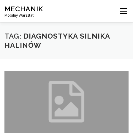
Skip
MECHANIK
to
Menu
content
Mobilny Warsztat
MOBILNY MECHANIK
ELEKTRYK SAMOCHODOWY
TAG:
DIAGNOSTYKA SILNIKA
HALINÓW
BLOG
KONTAKT