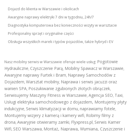
Dojazd do klienta w Warszawie i okolicach
Awaryjne naprawy elektryki 7 dni w tygodniu, 24h/7
Diagnostyka komputerowa bez konieczności wizyty w warsztacie
Profesjonalny sprzęt i oryginalne części
Obsługa wszystkich marek i typów pojazdów, także hybryd i EV
Pogotowie
Nasz mobilny serwis w Warszawie oferuje wiele usług:
Hydrauliczne
Czyszczenie Parą
Mobilny Spawacz w Warszawie
,
,
,
Awaryjne naprawy Furtek i Bram
Naprawy Samochodów z
,
Dojazdem
Warsztat mobilny
Naprawa i serwis jacuzzi oraz
,
,
wanien SPA
Poszukiwanie zgubionych złotych obrączek
,
,
Serwisujemy Maszyny Fitness w Warszawie
Agencja SEO
Taxi
,
,
,
Usługi elektryka samochodowego z dojazdem
,
Montujemy płyty
indukcyjne
Serwis klimatyzacji w domu
naprawiamy fotele
,
,
,
Montujemy wizjery z kamerą i kamery wifi
Robimy filmy z
,
drona
Awaryjnie otwieramy zamki
Flyxpress.pl
Serwis Kamer
,
,
,
Wifi
SEO Warszawa
Montaż, Naprawa, Wymiana, Czyszczenie i
,
,