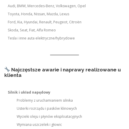
Audi, BMW, Mercedes-Benz, Volkswagen, Opel
Toyota, Honda, Nissan, Mazda, Lexus
Ford, Kia, Hyundai, Renault, Peugeot, Citroën
Skoda, Seat, Fiat, Alfa Romeo
Tesla i inne auta elektryczne/hybrydowe
Najczęstsze awarie i naprawy realizowane u
klienta
Silnik i układ napędowy
Problemy z uruchamianiem silnika
Usterki rozrządu i pasków klinowych
Wycieki oleju i płynów eksploatacyjnych
Wymiana uszczelek i głowic