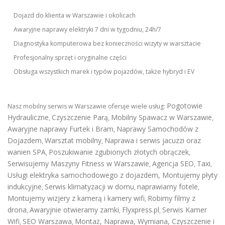
Dojazd do klienta w Warszawie i okolicach
Awaryjne naprawy elektryki 7 dni w tygodniu, 24h/7
Diagnostyka komputerowa bez konieczności wizyty w warsztacie
Profesjonalny sprzęt i oryginalne części
Obsługa wszystkich marek i typów pojazdów, także hybryd i EV
Pogotowie
Nasz mobilny serwis w Warszawie oferuje wiele usług:
Hydrauliczne
Czyszczenie Parą
Mobilny Spawacz w Warszawie
,
,
,
Awaryjne naprawy Furtek i Bram
Naprawy Samochodów z
,
Dojazdem
Warsztat mobilny
Naprawa i serwis jacuzzi oraz
,
,
wanien SPA
Poszukiwanie zgubionych złotych obrączek
,
,
Serwisujemy Maszyny Fitness w Warszawie
Agencja SEO
Taxi
,
,
,
Usługi elektryka samochodowego z dojazdem
,
Montujemy płyty
indukcyjne
Serwis klimatyzacji w domu
naprawiamy fotele
,
,
,
Montujemy wizjery z kamerą i kamery wifi
Robimy filmy z
,
drona
Awaryjnie otwieramy zamki
Flyxpress.pl
Serwis Kamer
,
,
,
Wifi
SEO Warszawa
Montaż, Naprawa, Wymiana, Czyszczenie i
,
,