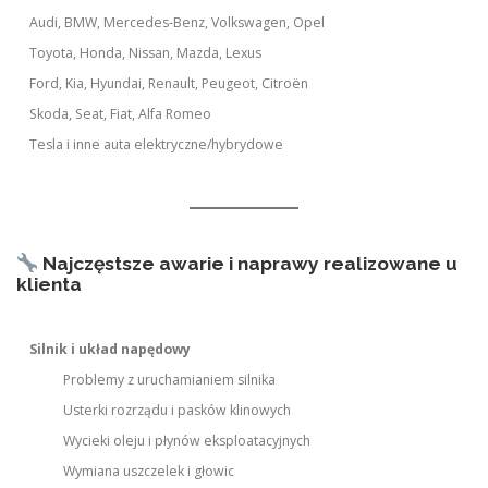
Audi, BMW, Mercedes-Benz, Volkswagen, Opel
Toyota, Honda, Nissan, Mazda, Lexus
Ford, Kia, Hyundai, Renault, Peugeot, Citroën
Skoda, Seat, Fiat, Alfa Romeo
Tesla i inne auta elektryczne/hybrydowe
Najczęstsze awarie i naprawy realizowane u
klienta
Silnik i układ napędowy
Problemy z uruchamianiem silnika
Usterki rozrządu i pasków klinowych
Wycieki oleju i płynów eksploatacyjnych
Wymiana uszczelek i głowic