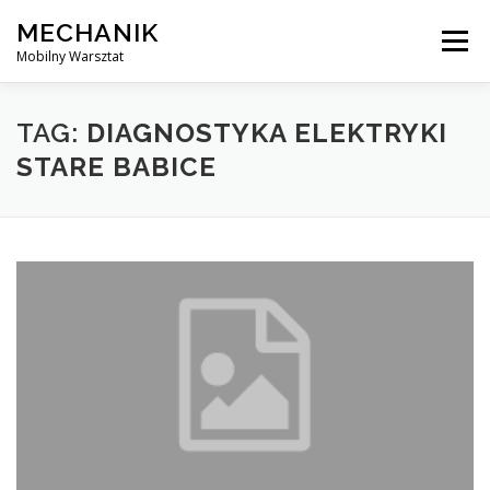
Skip
MECHANIK
to
Menu
content
Mobilny Warsztat
MOBILNY MECHANIK
ELEKTRYK SAMOCHODOWY
TAG:
DIAGNOSTYKA ELEKTRYKI
STARE BABICE
BLOG
KONTAKT