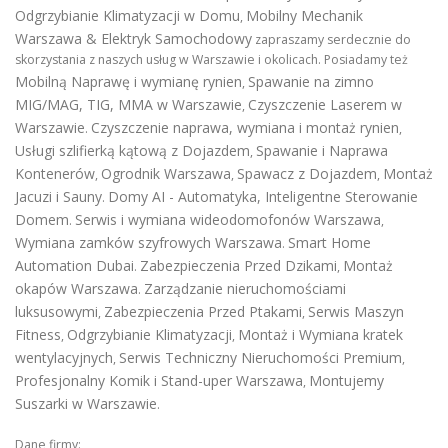
Odgrzybianie Klimatyzacji w Domu
Mobilny Mechanik
,
Warszawa & Elektryk Samochodowy
zapraszamy serdecznie do
skorzystania z naszych usług w Warszawie i okolicach. Posiadamy też
Mobilną Naprawę i wymianę rynien
Spawanie na zimno
,
MIG/MAG, TIG, MMA w Warszawie
Czyszczenie Laserem w
,
Warszawie
Czyszczenie naprawa, wymiana i montaż rynien
.
,
Usługi szlifierką kątową z Dojazdem
Spawanie i Naprawa
,
Kontenerów
Ogrodnik Warszawa
Spawacz z Dojazdem
Montaż
,
,
,
Jacuzi i Sauny
Domy AI - Automatyka, Inteligentne Sterowanie
.
Domem
Serwis i wymiana wideodomofonów Warszawa
.
,
Wymiana zamków szyfrowych Warszawa
Smart Home
.
Automation Dubai
Zabezpieczenia Przed Dzikami
Montaż
.
,
okapów Warszawa
Zarządzanie nieruchomościami
.
luksusowymi
Zabezpieczenia Przed Ptakami
Serwis Maszyn
,
,
Fitness
Odgrzybianie Klimatyzacji
Montaż i Wymiana kratek
,
,
wentylacyjnych
Serwis Techniczny Nieruchomości Premium
,
,
Profesjonalny Komik i Stand-uper Warszawa
Montujemy
,
Suszarki w Warszawie
.
Dane firmy: