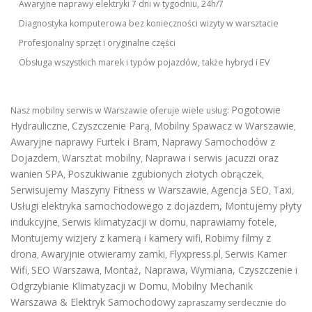
Awaryjne naprawy elektryki 7 dni w tygodniu, 24h/7
Diagnostyka komputerowa bez konieczności wizyty w warsztacie
Profesjonalny sprzęt i oryginalne części
Obsługa wszystkich marek i typów pojazdów, także hybryd i EV
Pogotowie
Nasz mobilny serwis w Warszawie oferuje wiele usług:
Hydrauliczne
Czyszczenie Parą
Mobilny Spawacz w Warszawie
,
,
,
Awaryjne naprawy Furtek i Bram
Naprawy Samochodów z
,
Dojazdem
Warsztat mobilny
Naprawa i serwis jacuzzi oraz
,
,
wanien SPA
Poszukiwanie zgubionych złotych obrączek
,
,
Serwisujemy Maszyny Fitness w Warszawie
Agencja SEO
Taxi
,
,
,
Usługi elektryka samochodowego z dojazdem
,
Montujemy płyty
indukcyjne
Serwis klimatyzacji w domu
naprawiamy fotele
,
,
,
Montujemy wizjery z kamerą i kamery wifi
Robimy filmy z
,
drona
Awaryjnie otwieramy zamki
Flyxpress.pl
Serwis Kamer
,
,
,
Wifi
SEO Warszawa
Montaż, Naprawa, Wymiana, Czyszczenie i
,
,
Odgrzybianie Klimatyzacji w Domu
Mobilny Mechanik
,
Warszawa & Elektryk Samochodowy
zapraszamy serdecznie do