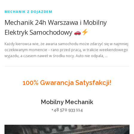
MECHANIK Z DOJAZDEM
Mechanik 24h Warszawa i Mobilny
Elektryk Samochodowy
Każdy kierowca wie, że awaria samochodu może zdarzyć się w najmniej
oczekiwanym momencie – rano przed pracą, w trakcie weekendowego
wyjazdu, a czasem nawet w środku nocy. Auto nie odpala, …
100% Gwarancja Satysfakcji!
Mobilny Mechanik
+48 570 933 114