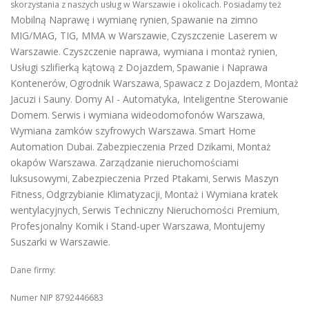
skorzystania z naszych usług w Warszawie i okolicach. Posiadamy też
Mobilną Naprawę i wymianę rynien
Spawanie na zimno
,
MIG/MAG, TIG, MMA w Warszawie
Czyszczenie Laserem w
,
Warszawie
Czyszczenie naprawa, wymiana i montaż rynien
.
,
Usługi szlifierką kątową z Dojazdem
Spawanie i Naprawa
,
Kontenerów
Ogrodnik Warszawa
Spawacz z Dojazdem
Montaż
,
,
,
Jacuzi i Sauny
Domy AI - Automatyka, Inteligentne Sterowanie
.
Domem
Serwis i wymiana wideodomofonów Warszawa
.
,
Wymiana zamków szyfrowych Warszawa
Smart Home
.
Automation Dubai
Zabezpieczenia Przed Dzikami
Montaż
.
,
okapów Warszawa
Zarządzanie nieruchomościami
.
luksusowymi
Zabezpieczenia Przed Ptakami
Serwis Maszyn
,
,
Fitness
Odgrzybianie Klimatyzacji
Montaż i Wymiana kratek
,
,
wentylacyjnych
Serwis Techniczny Nieruchomości Premium
,
,
Profesjonalny Komik i Stand-uper Warszawa
Montujemy
,
Suszarki w Warszawie
.
Dane firmy:
Numer NIP 8792446683