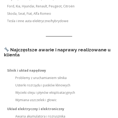
Ford, Kia, Hyundai, Renault, Peugeot, Citroën
Skoda, Seat, Fiat, Alfa Romeo
Tesla i inne auta elektryczne/hybrydowe
Najczęstsze awarie i naprawy realizowane u
klienta
Silnik i układ napędowy
Problemy z uruchamianiem silnika
Usterki rozrządu i pasków klinowych
Wycieki oleju i płynów eksploatacyjnych
Wymiana uszczelek i głowic
Układ elektryczny i elektroniczny
Awaria akumulatora i rozrusznika