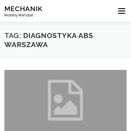
Skip
MECHANIK
to
Menu
content
Mobilny Warsztat
MOBILNY MECHANIK
ELEKTRYK SAMOCHODOWY
TAG:
DIAGNOSTYKA ABS
WARSZAWA
BLOG
KONTAKT