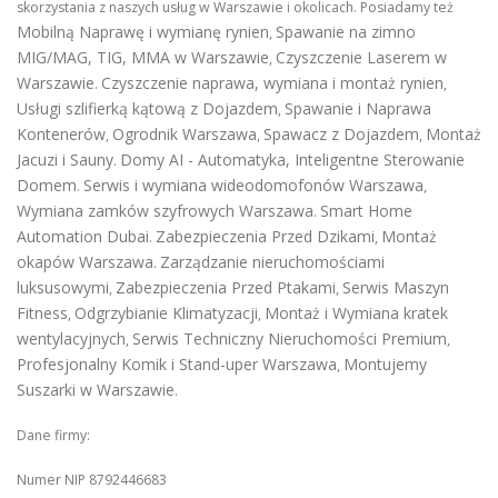
skorzystania z naszych usług w Warszawie i okolicach. Posiadamy też
Mobilną Naprawę i wymianę rynien
Spawanie na zimno
,
MIG/MAG, TIG, MMA w Warszawie
Czyszczenie Laserem w
,
Warszawie
Czyszczenie naprawa, wymiana i montaż rynien
.
,
Usługi szlifierką kątową z Dojazdem
Spawanie i Naprawa
,
Kontenerów
Ogrodnik Warszawa
Spawacz z Dojazdem
Montaż
,
,
,
Jacuzi i Sauny
Domy AI - Automatyka, Inteligentne Sterowanie
.
Domem
Serwis i wymiana wideodomofonów Warszawa
.
,
Wymiana zamków szyfrowych Warszawa
Smart Home
.
Automation Dubai
Zabezpieczenia Przed Dzikami
Montaż
.
,
okapów Warszawa
Zarządzanie nieruchomościami
.
luksusowymi
Zabezpieczenia Przed Ptakami
Serwis Maszyn
,
,
Fitness
Odgrzybianie Klimatyzacji
Montaż i Wymiana kratek
,
,
wentylacyjnych
Serwis Techniczny Nieruchomości Premium
,
,
Profesjonalny Komik i Stand-uper Warszawa
Montujemy
,
Suszarki w Warszawie
.
Dane firmy:
Numer NIP 8792446683