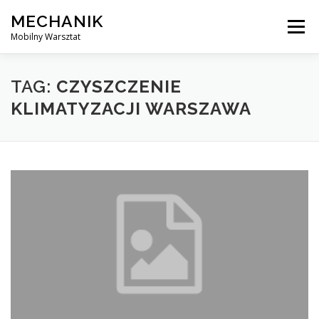
Skip
MECHANIK
to
Menu
content
Mobilny Warsztat
MOBILNY MECHANIK
ELEKTRYK SAMOCHODOWY
TAG:
CZYSZCZENIE
KLIMATYZACJI WARSZAWA
BLOG
KONTAKT