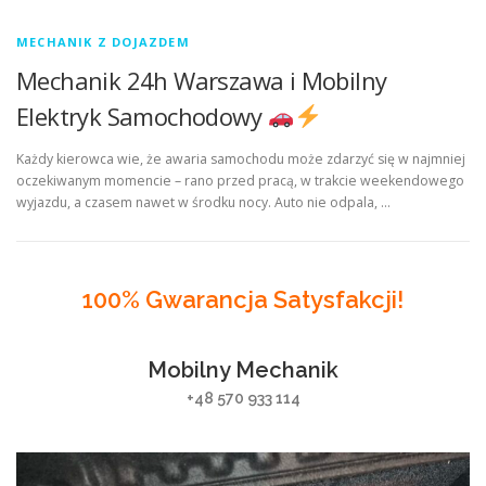
MECHANIK Z DOJAZDEM
Mechanik 24h Warszawa i Mobilny
Elektryk Samochodowy
Każdy kierowca wie, że awaria samochodu może zdarzyć się w najmniej
oczekiwanym momencie – rano przed pracą, w trakcie weekendowego
wyjazdu, a czasem nawet w środku nocy. Auto nie odpala, …
100% Gwarancja Satysfakcji!
Mobilny Mechanik
+48 570 933 114