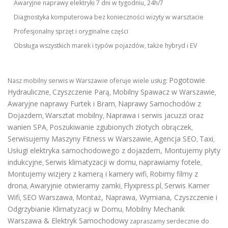
Awaryjne naprawy elektryki 7 dni w tygodniu, 24h/7
Diagnostyka komputerowa bez konieczności wizyty w warsztacie
Profesjonalny sprzęt i oryginalne części
Obsługa wszystkich marek i typów pojazdów, także hybryd i EV
Pogotowie
Nasz mobilny serwis w Warszawie oferuje wiele usług:
Hydrauliczne
Czyszczenie Parą
Mobilny Spawacz w Warszawie
,
,
,
Awaryjne naprawy Furtek i Bram
Naprawy Samochodów z
,
Dojazdem
Warsztat mobilny
Naprawa i serwis jacuzzi oraz
,
,
wanien SPA
Poszukiwanie zgubionych złotych obrączek
,
,
Serwisujemy Maszyny Fitness w Warszawie
Agencja SEO
Taxi
,
,
,
Usługi elektryka samochodowego z dojazdem
,
Montujemy płyty
indukcyjne
Serwis klimatyzacji w domu
naprawiamy fotele
,
,
,
Montujemy wizjery z kamerą i kamery wifi
Robimy filmy z
,
drona
Awaryjnie otwieramy zamki
Flyxpress.pl
Serwis Kamer
,
,
,
Wifi
SEO Warszawa
Montaż, Naprawa, Wymiana, Czyszczenie i
,
,
Odgrzybianie Klimatyzacji w Domu
Mobilny Mechanik
,
Warszawa & Elektryk Samochodowy
zapraszamy serdecznie do