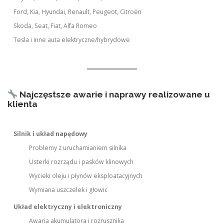
Ford, Kia, Hyundai, Renault, Peugeot, Citroën
Skoda, Seat, Fiat, Alfa Romeo
Tesla i inne auta elektryczne/hybrydowe
Najczęstsze awarie i naprawy realizowane u
klienta
Silnik i układ napędowy
Problemy z uruchamianiem silnika
Usterki rozrządu i pasków klinowych
Wycieki oleju i płynów eksploatacyjnych
Wymiana uszczelek i głowic
Układ elektryczny i elektroniczny
Awaria akumulatora i rozrusznika