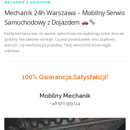
MECHANIK Z DOJAZDEM
Mechanik 24h Warszawa – Mobilny Serwis
Samochodowy z Dojazdem
Każdy kierowca wie, że awarie samochodu nie wybierają sobie dnia ani
godziny. Niezależnie od tego, czy jest poniedziałek rano, piątkowy
wieczór, czy niedziela po południu, Twój samochód może nagle
odmówić …
100% Gwarancja Satysfakcji!
Mobilny Mechanik
+48 570 933 114