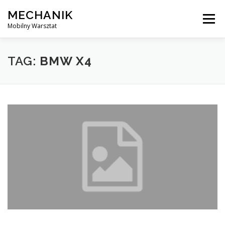
Skip
MECHANIK
to
Menu
content
Mobilny Warsztat
MOBILNY MECHANIK
ELEKTRYK SAMOCHODOWY
TAG:
BMW X4
BLOG
KONTAKT