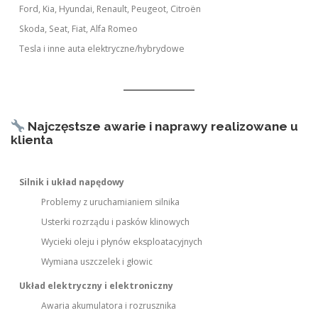
Ford, Kia, Hyundai, Renault, Peugeot, Citroën
Skoda, Seat, Fiat, Alfa Romeo
Tesla i inne auta elektryczne/hybrydowe
Najczęstsze awarie i naprawy realizowane u
klienta
Silnik i układ napędowy
Problemy z uruchamianiem silnika
Usterki rozrządu i pasków klinowych
Wycieki oleju i płynów eksploatacyjnych
Wymiana uszczelek i głowic
Układ elektryczny i elektroniczny
Awaria akumulatora i rozrusznika