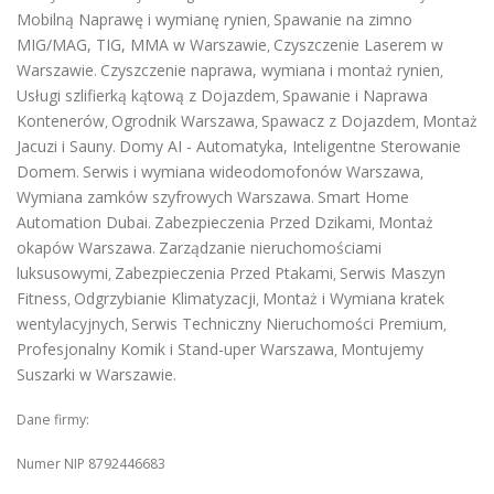
Mobilną Naprawę i wymianę rynien
Spawanie na zimno
,
MIG/MAG, TIG, MMA w Warszawie
Czyszczenie Laserem w
,
Warszawie
Czyszczenie naprawa, wymiana i montaż rynien
.
,
Usługi szlifierką kątową z Dojazdem
Spawanie i Naprawa
,
Kontenerów
Ogrodnik Warszawa
Spawacz z Dojazdem
Montaż
,
,
,
Jacuzi i Sauny
Domy AI - Automatyka, Inteligentne Sterowanie
.
Domem
Serwis i wymiana wideodomofonów Warszawa
.
,
Wymiana zamków szyfrowych Warszawa
Smart Home
.
Automation Dubai
Zabezpieczenia Przed Dzikami
Montaż
.
,
okapów Warszawa
Zarządzanie nieruchomościami
.
luksusowymi
Zabezpieczenia Przed Ptakami
Serwis Maszyn
,
,
Fitness
Odgrzybianie Klimatyzacji
Montaż i Wymiana kratek
,
,
wentylacyjnych
Serwis Techniczny Nieruchomości Premium
,
,
Profesjonalny Komik i Stand-uper Warszawa
Montujemy
,
Suszarki w Warszawie
.
Dane firmy:
Numer NIP 8792446683