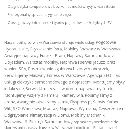
Diagnostyka komputerowa bez konieczności wizyty w warsztacie
Profesjonalny sprzęt i oryginalne części
Obsługa wszystkich marek i typów pojazdów, także hybryd i EV
Pogotowie
Nasz mobilny serwis w Warszawie oferuje wiele usług:
Hydrauliczne
Czyszczenie Parą
Mobilny Spawacz w Warszawie
,
,
,
Awaryjne naprawy Furtek i Bram
Naprawy Samochodów z
,
Dojazdem
Warsztat mobilny
Naprawa i serwis jacuzzi oraz
,
,
wanien SPA
Poszukiwanie zgubionych złotych obrączek
,
,
Serwisujemy Maszyny Fitness w Warszawie
Agencja SEO
Taxi
,
,
,
Usługi elektryka samochodowego z dojazdem
,
Montujemy płyty
indukcyjne
Serwis klimatyzacji w domu
naprawiamy fotele
,
,
,
Montujemy wizjery z kamerą i kamery wifi
Robimy filmy z
,
drona
Awaryjnie otwieramy zamki
Flyxpress.pl
Serwis Kamer
,
,
,
Wifi
SEO Warszawa
Montaż, Naprawa, Wymiana, Czyszczenie i
,
,
Odgrzybianie Klimatyzacji w Domu
Mobilny Mechanik
,
Warszawa & Elektryk Samochodowy
zapraszamy serdecznie do
skorzystania z naszych usług w Warszawie i okolicach. Posiadamy też