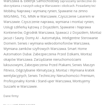
Warszawa & Elektryk Samochodowy
zapraszamy serdecznie do
skorzystania z naszych usług w Warszawie i okolicach. Posiadamy też
Mobilną Naprawę i wymianę rynien
Spawanie na zimno
,
MIG/MAG, TIG, MMA w Warszawie
Czyszczenie Laserem w
,
Warszawie
Czyszczenie naprawa, wymiana i montaż rynien
.
,
Usługi szlifierką kątową z Dojazdem
Spawanie i Naprawa
,
Kontenerów
Ogrodnik Warszawa
Spawacz z Dojazdem
Montaż
,
,
,
Jacuzi i Sauny
Domy AI - Automatyka, Inteligentne Sterowanie
.
Domem
Serwis i wymiana wideodomofonów Warszawa
.
,
Wymiana zamków szyfrowych Warszawa
Smart Home
.
Automation Dubai
Zabezpieczenia Przed Dzikami
Montaż
.
,
okapów Warszawa
Zarządzanie nieruchomościami
.
luksusowymi
Zabezpieczenia Przed Ptakami
Serwis Maszyn
,
,
Fitness
Odgrzybianie Klimatyzacji
Montaż i Wymiana kratek
,
,
wentylacyjnych
Serwis Techniczny Nieruchomości Premium
,
,
Profesjonalny Komik i Stand-uper Warszawa
Montujemy
,
Suszarki w Warszawie
.
Dane firmy: