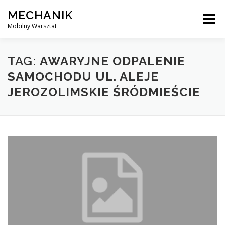
Skip
MECHANIK
to
Menu
content
Mobilny Warsztat
MOBILNY MECHANIK
ELEKTRYK SAMOCHODOWY
TAG:
AWARYJNE ODPALENIE
SAMOCHODU UL. ALEJE
JEROZOLIMSKIE ŚRÓDMIEŚCIE
BLOG
KONTAKT