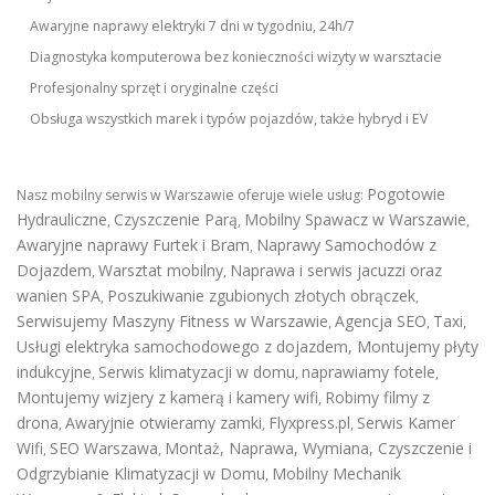
Awaryjne naprawy elektryki 7 dni w tygodniu, 24h/7
Diagnostyka komputerowa bez konieczności wizyty w warsztacie
Profesjonalny sprzęt i oryginalne części
Obsługa wszystkich marek i typów pojazdów, także hybryd i EV
Pogotowie
Nasz mobilny serwis w Warszawie oferuje wiele usług:
Hydrauliczne
Czyszczenie Parą
Mobilny Spawacz w Warszawie
,
,
,
Awaryjne naprawy Furtek i Bram
Naprawy Samochodów z
,
Dojazdem
Warsztat mobilny
Naprawa i serwis jacuzzi oraz
,
,
wanien SPA
Poszukiwanie zgubionych złotych obrączek
,
,
Serwisujemy Maszyny Fitness w Warszawie
Agencja SEO
Taxi
,
,
,
Usługi elektryka samochodowego z dojazdem
,
Montujemy płyty
indukcyjne
Serwis klimatyzacji w domu
naprawiamy fotele
,
,
,
Montujemy wizjery z kamerą i kamery wifi
Robimy filmy z
,
drona
Awaryjnie otwieramy zamki
Flyxpress.pl
Serwis Kamer
,
,
,
Wifi
SEO Warszawa
Montaż, Naprawa, Wymiana, Czyszczenie i
,
,
Odgrzybianie Klimatyzacji w Domu
Mobilny Mechanik
,