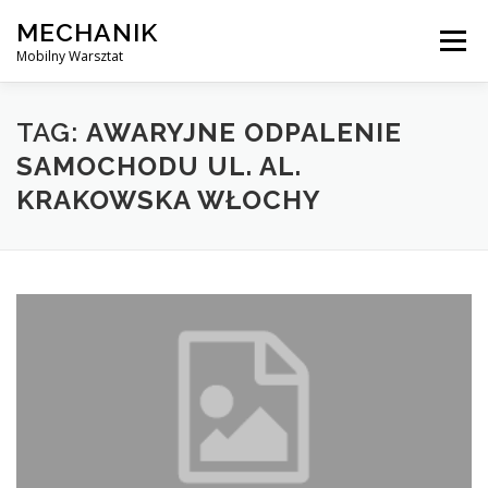
Skip
MECHANIK
to
Menu
content
Mobilny Warsztat
MOBILNY MECHANIK
ELEKTRYK SAMOCHODOWY
TAG:
AWARYJNE ODPALENIE
SAMOCHODU UL. AL.
KRAKOWSKA WŁOCHY
BLOG
KONTAKT