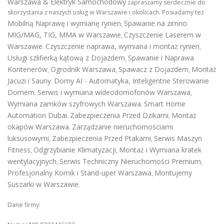
Warszawa & Elektryk Samochodowy
zapraszamy serdecznie do
skorzystania z naszych usług w Warszawie i okolicach. Posiadamy też
Mobilną Naprawę i wymianę rynien
Spawanie na zimno
,
MIG/MAG, TIG, MMA w Warszawie
Czyszczenie Laserem w
,
Warszawie
Czyszczenie naprawa, wymiana i montaż rynien
.
,
Usługi szlifierką kątową z Dojazdem
Spawanie i Naprawa
,
Kontenerów
Ogrodnik Warszawa
Spawacz z Dojazdem
Montaż
,
,
,
Jacuzi i Sauny
Domy AI - Automatyka, Inteligentne Sterowanie
.
Domem
Serwis i wymiana wideodomofonów Warszawa
.
,
Wymiana zamków szyfrowych Warszawa
Smart Home
.
Automation Dubai
Zabezpieczenia Przed Dzikami
Montaż
.
,
okapów Warszawa
Zarządzanie nieruchomościami
.
luksusowymi
Zabezpieczenia Przed Ptakami
Serwis Maszyn
,
,
Fitness
Odgrzybianie Klimatyzacji
Montaż i Wymiana kratek
,
,
wentylacyjnych
Serwis Techniczny Nieruchomości Premium
,
,
Profesjonalny Komik i Stand-uper Warszawa
Montujemy
,
Suszarki w Warszawie
.
Dane firmy: