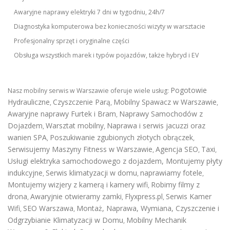
Awaryjne naprawy elektryki 7 dni w tygodniu, 24h/7
Diagnostyka komputerowa bez konieczności wizyty w warsztacie
Profesjonalny sprzęt i oryginalne części
Obsługa wszystkich marek i typów pojazdów, także hybryd i EV
Pogotowie
Nasz mobilny serwis w Warszawie oferuje wiele usług:
Hydrauliczne
Czyszczenie Parą
Mobilny Spawacz w Warszawie
,
,
,
Awaryjne naprawy Furtek i Bram
Naprawy Samochodów z
,
Dojazdem
Warsztat mobilny
Naprawa i serwis jacuzzi oraz
,
,
wanien SPA
Poszukiwanie zgubionych złotych obrączek
,
,
Serwisujemy Maszyny Fitness w Warszawie
Agencja SEO
Taxi
,
,
,
Usługi elektryka samochodowego z dojazdem
,
Montujemy płyty
indukcyjne
Serwis klimatyzacji w domu
naprawiamy fotele
,
,
,
Montujemy wizjery z kamerą i kamery wifi
Robimy filmy z
,
drona
Awaryjnie otwieramy zamki
Flyxpress.pl
Serwis Kamer
,
,
,
Wifi
SEO Warszawa
Montaż, Naprawa, Wymiana, Czyszczenie i
,
,
Odgrzybianie Klimatyzacji w Domu
Mobilny Mechanik
,