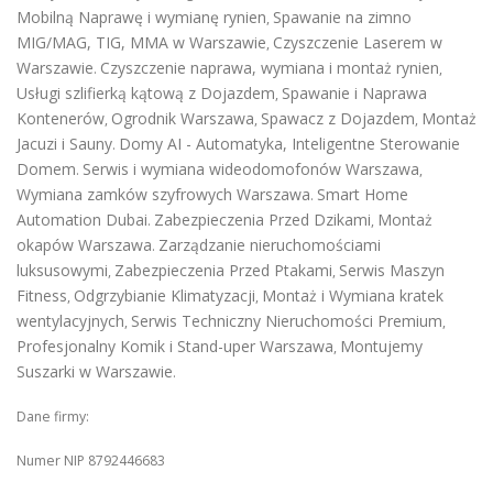
Mobilną Naprawę i wymianę rynien
Spawanie na zimno
,
MIG/MAG, TIG, MMA w Warszawie
Czyszczenie Laserem w
,
Warszawie
Czyszczenie naprawa, wymiana i montaż rynien
.
,
Usługi szlifierką kątową z Dojazdem
Spawanie i Naprawa
,
Kontenerów
Ogrodnik Warszawa
Spawacz z Dojazdem
Montaż
,
,
,
Jacuzi i Sauny
Domy AI - Automatyka, Inteligentne Sterowanie
.
Domem
Serwis i wymiana wideodomofonów Warszawa
.
,
Wymiana zamków szyfrowych Warszawa
Smart Home
.
Automation Dubai
Zabezpieczenia Przed Dzikami
Montaż
.
,
okapów Warszawa
Zarządzanie nieruchomościami
.
luksusowymi
Zabezpieczenia Przed Ptakami
Serwis Maszyn
,
,
Fitness
Odgrzybianie Klimatyzacji
Montaż i Wymiana kratek
,
,
wentylacyjnych
Serwis Techniczny Nieruchomości Premium
,
,
Profesjonalny Komik i Stand-uper Warszawa
Montujemy
,
Suszarki w Warszawie
.
Dane firmy:
Numer NIP 8792446683