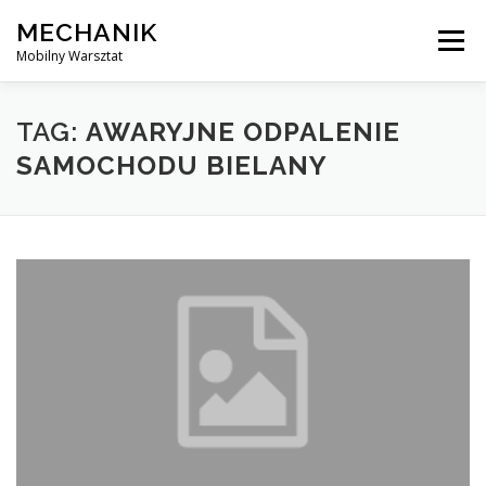
Skip
MECHANIK
to
Menu
content
Mobilny Warsztat
MOBILNY MECHANIK
ELEKTRYK SAMOCHODOWY
TAG:
AWARYJNE ODPALENIE
SAMOCHODU BIELANY
BLOG
KONTAKT