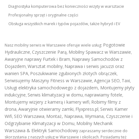
Diagnostyka komputerowa bez konieczności wizyty w warsztacie
Profesjonalny sprzęt i oryginalne części
Obsługa wszystkich marek i typów pojazdów, także hybryd i EV
Pogotowie
Nasz mobilny serwis w Warszawie oferuje wiele usług:
Hydrauliczne
Czyszczenie Parą
Mobilny Spawacz w Warszawie
,
,
,
Awaryjne naprawy Furtek i Bram
Naprawy Samochodów z
,
Dojazdem
Warsztat mobilny
Naprawa i serwis jacuzzi oraz
,
,
wanien SPA
Poszukiwanie zgubionych złotych obrączek
,
,
Serwisujemy Maszyny Fitness w Warszawie
Agencja SEO
Taxi
,
,
,
Usługi elektryka samochodowego z dojazdem
,
Montujemy płyty
indukcyjne
Serwis klimatyzacji w domu
naprawiamy fotele
,
,
,
Montujemy wizjery z kamerą i kamery wifi
Robimy filmy z
,
drona
Awaryjnie otwieramy zamki
Flyxpress.pl
Serwis Kamer
,
,
,
Wifi
SEO Warszawa
Montaż, Naprawa, Wymiana, Czyszczenie i
,
,
Odgrzybianie Klimatyzacji w Domu
Mobilny Mechanik
,
Warszawa & Elektryk Samochodowy
zapraszamy serdecznie do
skorzystania z naszych usług w Warszawie i okolicach. Posiadamy też