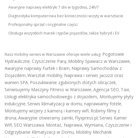
Awaryjne naprawy elektryki 7 dni w tygodniu, 24h/7
Diagnostyka komputerowa bez konieczności wizyty w warsztacie
Profesjonalny sprzęt i oryginalne części
Obsługa wszystkich marek i typów pojazdów, także hybryd i EV
Pogotowie
Nasz mobilny serwis w Warszawie oferuje wiele usług:
Hydrauliczne
Czyszczenie Parą
Mobilny Spawacz w Warszawie
,
,
,
Awaryjne naprawy Furtek i Bram
Naprawy Samochodów z
,
Dojazdem
Warsztat mobilny
Naprawa i serwis jacuzzi oraz
,
,
wanien SPA
Poszukiwanie zgubionych złotych obrączek
,
,
Serwisujemy Maszyny Fitness w Warszawie
Agencja SEO
Taxi
,
,
,
Usługi elektryka samochodowego z dojazdem
,
Montujemy płyty
indukcyjne
Serwis klimatyzacji w domu
naprawiamy fotele
,
,
,
Montujemy wizjery z kamerą i kamery wifi
Robimy filmy z
,
drona
Awaryjnie otwieramy zamki
Flyxpress.pl
Serwis Kamer
,
,
,
Wifi
SEO Warszawa
Montaż, Naprawa, Wymiana, Czyszczenie i
,
,
Odgrzybianie Klimatyzacji w Domu
Mobilny Mechanik
,