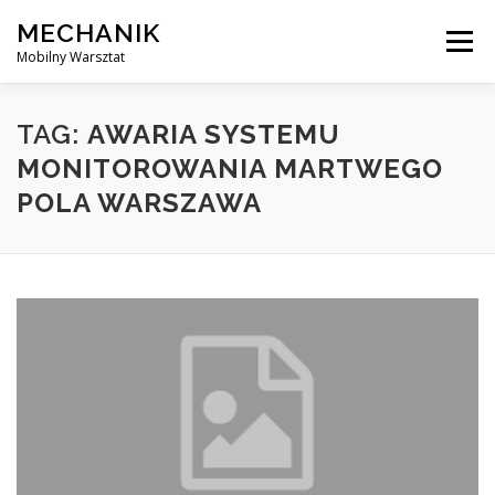
Skip
MECHANIK
to
Menu
content
Mobilny Warsztat
MOBILNY MECHANIK
ELEKTRYK SAMOCHODOWY
TAG:
AWARIA SYSTEMU
MONITOROWANIA MARTWEGO
POLA WARSZAWA
BLOG
KONTAKT