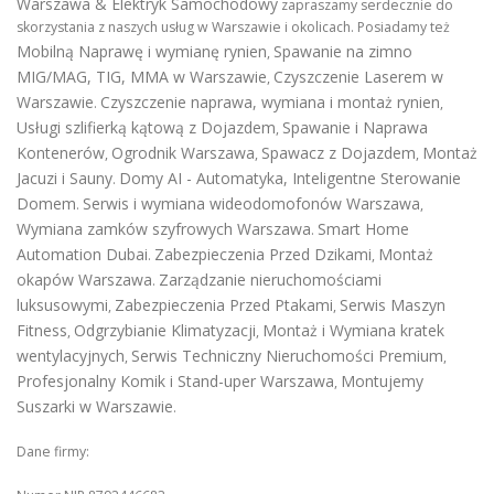
Warszawa & Elektryk Samochodowy
zapraszamy serdecznie do
skorzystania z naszych usług w Warszawie i okolicach. Posiadamy też
Mobilną Naprawę i wymianę rynien
Spawanie na zimno
,
MIG/MAG, TIG, MMA w Warszawie
Czyszczenie Laserem w
,
Warszawie
Czyszczenie naprawa, wymiana i montaż rynien
.
,
Usługi szlifierką kątową z Dojazdem
Spawanie i Naprawa
,
Kontenerów
Ogrodnik Warszawa
Spawacz z Dojazdem
Montaż
,
,
,
Jacuzi i Sauny
Domy AI - Automatyka, Inteligentne Sterowanie
.
Domem
Serwis i wymiana wideodomofonów Warszawa
.
,
Wymiana zamków szyfrowych Warszawa
Smart Home
.
Automation Dubai
Zabezpieczenia Przed Dzikami
Montaż
.
,
okapów Warszawa
Zarządzanie nieruchomościami
.
luksusowymi
Zabezpieczenia Przed Ptakami
Serwis Maszyn
,
,
Fitness
Odgrzybianie Klimatyzacji
Montaż i Wymiana kratek
,
,
wentylacyjnych
Serwis Techniczny Nieruchomości Premium
,
,
Profesjonalny Komik i Stand-uper Warszawa
Montujemy
,
Suszarki w Warszawie
.
Dane firmy: