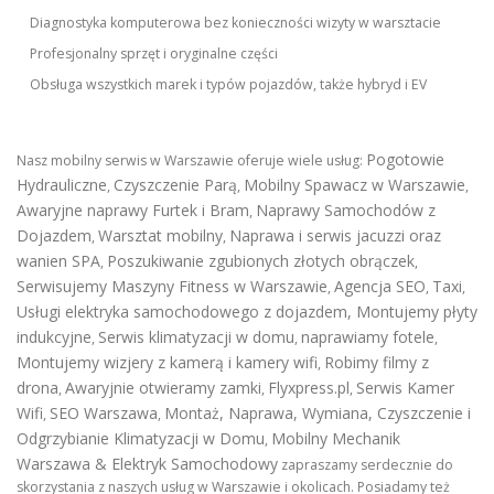
Diagnostyka komputerowa bez konieczności wizyty w warsztacie
Profesjonalny sprzęt i oryginalne części
Obsługa wszystkich marek i typów pojazdów, także hybryd i EV
Pogotowie
Nasz mobilny serwis w Warszawie oferuje wiele usług:
Hydrauliczne
Czyszczenie Parą
Mobilny Spawacz w Warszawie
,
,
,
Awaryjne naprawy Furtek i Bram
Naprawy Samochodów z
,
Dojazdem
Warsztat mobilny
Naprawa i serwis jacuzzi oraz
,
,
wanien SPA
Poszukiwanie zgubionych złotych obrączek
,
,
Serwisujemy Maszyny Fitness w Warszawie
Agencja SEO
Taxi
,
,
,
Usługi elektryka samochodowego z dojazdem
,
Montujemy płyty
indukcyjne
Serwis klimatyzacji w domu
naprawiamy fotele
,
,
,
Montujemy wizjery z kamerą i kamery wifi
Robimy filmy z
,
drona
Awaryjnie otwieramy zamki
Flyxpress.pl
Serwis Kamer
,
,
,
Wifi
SEO Warszawa
Montaż, Naprawa, Wymiana, Czyszczenie i
,
,
Odgrzybianie Klimatyzacji w Domu
Mobilny Mechanik
,
Warszawa & Elektryk Samochodowy
zapraszamy serdecznie do
skorzystania z naszych usług w Warszawie i okolicach. Posiadamy też