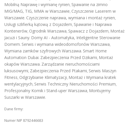
Mobilną Naprawę i wymianę rynien
Spawanie na zimno
,
MIG/MAG, TIG, MMA w Warszawie
Czyszczenie Laserem w
,
Warszawie
Czyszczenie naprawa, wymiana i montaż rynien
.
,
Usługi szlifierką kątową z Dojazdem
Spawanie i Naprawa
,
Kontenerów
Ogrodnik Warszawa
Spawacz z Dojazdem
Montaż
,
,
,
Jacuzi i Sauny
Domy AI - Automatyka, Inteligentne Sterowanie
.
Domem
Serwis i wymiana wideodomofonów Warszawa
.
,
Wymiana zamków szyfrowych Warszawa
Smart Home
.
Automation Dubai
Zabezpieczenia Przed Dzikami
Montaż
.
,
okapów Warszawa
Zarządzanie nieruchomościami
.
luksusowymi
Zabezpieczenia Przed Ptakami
Serwis Maszyn
,
,
Fitness
Odgrzybianie Klimatyzacji
Montaż i Wymiana kratek
,
,
wentylacyjnych
Serwis Techniczny Nieruchomości Premium
,
,
Profesjonalny Komik i Stand-uper Warszawa
Montujemy
,
Suszarki w Warszawie
.
Dane firmy:
Numer NIP 8792446683