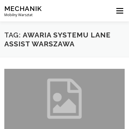
Skip
MECHANIK
to
Menu
content
Mobilny Warsztat
MOBILNY MECHANIK
ELEKTRYK SAMOCHODOWY
TAG:
AWARIA SYSTEMU LANE
ASSIST WARSZAWA
BLOG
KONTAKT