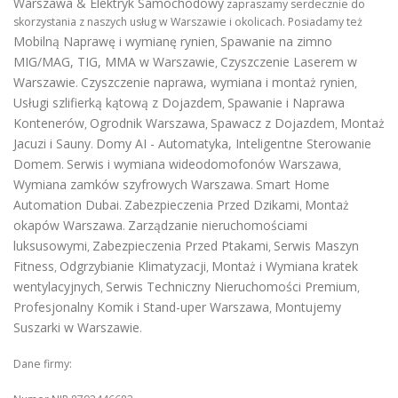
Warszawa & Elektryk Samochodowy
zapraszamy serdecznie do
skorzystania z naszych usług w Warszawie i okolicach. Posiadamy też
Mobilną Naprawę i wymianę rynien
Spawanie na zimno
,
MIG/MAG, TIG, MMA w Warszawie
Czyszczenie Laserem w
,
Warszawie
Czyszczenie naprawa, wymiana i montaż rynien
.
,
Usługi szlifierką kątową z Dojazdem
Spawanie i Naprawa
,
Kontenerów
Ogrodnik Warszawa
Spawacz z Dojazdem
Montaż
,
,
,
Jacuzi i Sauny
Domy AI - Automatyka, Inteligentne Sterowanie
.
Domem
Serwis i wymiana wideodomofonów Warszawa
.
,
Wymiana zamków szyfrowych Warszawa
Smart Home
.
Automation Dubai
Zabezpieczenia Przed Dzikami
Montaż
.
,
okapów Warszawa
Zarządzanie nieruchomościami
.
luksusowymi
Zabezpieczenia Przed Ptakami
Serwis Maszyn
,
,
Fitness
Odgrzybianie Klimatyzacji
Montaż i Wymiana kratek
,
,
wentylacyjnych
Serwis Techniczny Nieruchomości Premium
,
,
Profesjonalny Komik i Stand-uper Warszawa
Montujemy
,
Suszarki w Warszawie
.
Dane firmy: