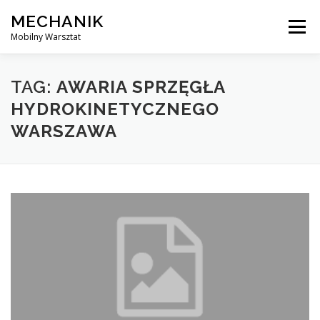
Skip
MECHANIK
to
Menu
content
Mobilny Warsztat
MOBILNY MECHANIK
ELEKTRYK SAMOCHODOWY
TAG:
AWARIA SPRZĘGŁA
HYDROKINETYCZNEGO
WARSZAWA
BLOG
KONTAKT