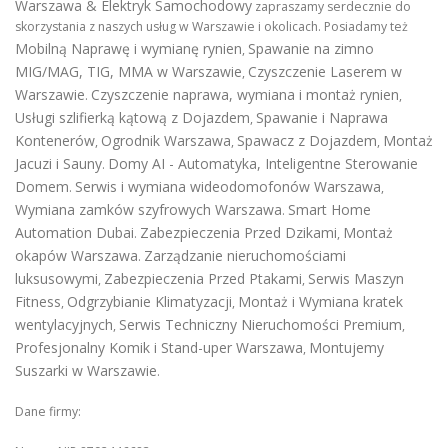
Warszawa & Elektryk Samochodowy
zapraszamy serdecznie do
skorzystania z naszych usług w Warszawie i okolicach. Posiadamy też
Mobilną Naprawę i wymianę rynien
Spawanie na zimno
,
MIG/MAG, TIG, MMA w Warszawie
Czyszczenie Laserem w
,
Warszawie
Czyszczenie naprawa, wymiana i montaż rynien
.
,
Usługi szlifierką kątową z Dojazdem
Spawanie i Naprawa
,
Kontenerów
Ogrodnik Warszawa
Spawacz z Dojazdem
Montaż
,
,
,
Jacuzi i Sauny
Domy AI - Automatyka, Inteligentne Sterowanie
.
Domem
Serwis i wymiana wideodomofonów Warszawa
.
,
Wymiana zamków szyfrowych Warszawa
Smart Home
.
Automation Dubai
Zabezpieczenia Przed Dzikami
Montaż
.
,
okapów Warszawa
Zarządzanie nieruchomościami
.
luksusowymi
Zabezpieczenia Przed Ptakami
Serwis Maszyn
,
,
Fitness
Odgrzybianie Klimatyzacji
Montaż i Wymiana kratek
,
,
wentylacyjnych
Serwis Techniczny Nieruchomości Premium
,
,
Profesjonalny Komik i Stand-uper Warszawa
Montujemy
,
Suszarki w Warszawie
.
Dane firmy: