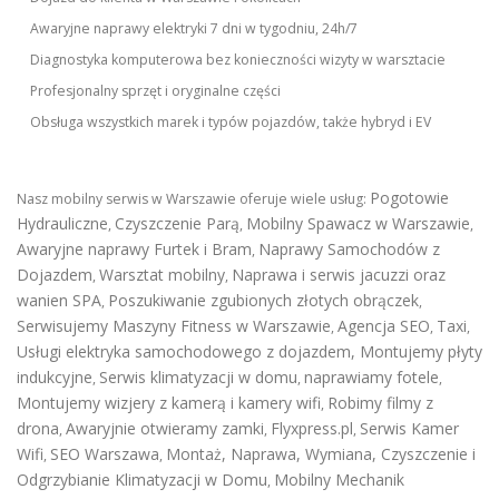
Awaryjne naprawy elektryki 7 dni w tygodniu, 24h/7
Diagnostyka komputerowa bez konieczności wizyty w warsztacie
Profesjonalny sprzęt i oryginalne części
Obsługa wszystkich marek i typów pojazdów, także hybryd i EV
Pogotowie
Nasz mobilny serwis w Warszawie oferuje wiele usług:
Hydrauliczne
Czyszczenie Parą
Mobilny Spawacz w Warszawie
,
,
,
Awaryjne naprawy Furtek i Bram
Naprawy Samochodów z
,
Dojazdem
Warsztat mobilny
Naprawa i serwis jacuzzi oraz
,
,
wanien SPA
Poszukiwanie zgubionych złotych obrączek
,
,
Serwisujemy Maszyny Fitness w Warszawie
Agencja SEO
Taxi
,
,
,
Usługi elektryka samochodowego z dojazdem
,
Montujemy płyty
indukcyjne
Serwis klimatyzacji w domu
naprawiamy fotele
,
,
,
Montujemy wizjery z kamerą i kamery wifi
Robimy filmy z
,
drona
Awaryjnie otwieramy zamki
Flyxpress.pl
Serwis Kamer
,
,
,
Wifi
SEO Warszawa
Montaż, Naprawa, Wymiana, Czyszczenie i
,
,
Odgrzybianie Klimatyzacji w Domu
Mobilny Mechanik
,