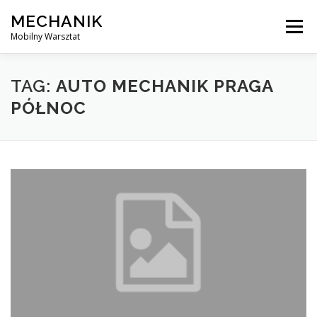
Skip
MECHANIK
to
Menu
content
Mobilny Warsztat
MOBILNY MECHANIK
ELEKTRYK SAMOCHODOWY
TAG:
AUTO MECHANIK PRAGA
PÓŁNOC
BLOG
KONTAKT