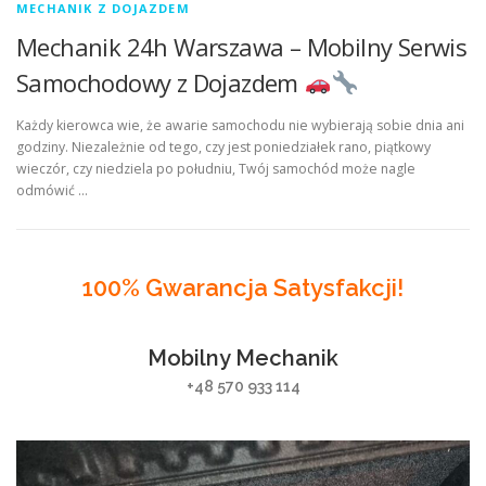
MECHANIK Z DOJAZDEM
Mechanik 24h Warszawa – Mobilny Serwis
Samochodowy z Dojazdem
Każdy kierowca wie, że awarie samochodu nie wybierają sobie dnia ani
godziny. Niezależnie od tego, czy jest poniedziałek rano, piątkowy
wieczór, czy niedziela po południu, Twój samochód może nagle
odmówić …
100% Gwarancja Satysfakcji!
Mobilny Mechanik
+48 570 933 114