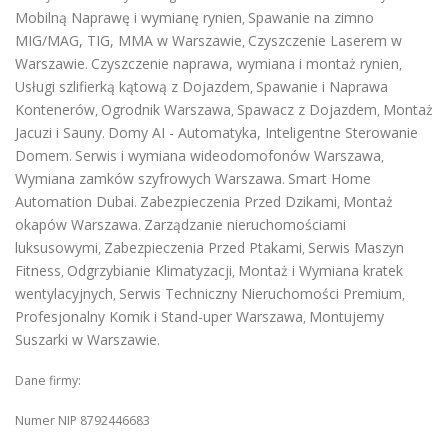
Mobilną Naprawę i wymianę rynien
Spawanie na zimno
,
MIG/MAG, TIG, MMA w Warszawie
Czyszczenie Laserem w
,
Warszawie
Czyszczenie naprawa, wymiana i montaż rynien
.
,
Usługi szlifierką kątową z Dojazdem
Spawanie i Naprawa
,
Kontenerów
Ogrodnik Warszawa
Spawacz z Dojazdem
Montaż
,
,
,
Jacuzi i Sauny
Domy AI - Automatyka, Inteligentne Sterowanie
.
Domem
Serwis i wymiana wideodomofonów Warszawa
.
,
Wymiana zamków szyfrowych Warszawa
Smart Home
.
Automation Dubai
Zabezpieczenia Przed Dzikami
Montaż
.
,
okapów Warszawa
Zarządzanie nieruchomościami
.
luksusowymi
Zabezpieczenia Przed Ptakami
Serwis Maszyn
,
,
Fitness
Odgrzybianie Klimatyzacji
Montaż i Wymiana kratek
,
,
wentylacyjnych
Serwis Techniczny Nieruchomości Premium
,
,
Profesjonalny Komik i Stand-uper Warszawa
Montujemy
,
Suszarki w Warszawie
.
Dane firmy:
Numer NIP 8792446683