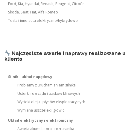
Ford, Kia, Hyundai, Renault, Peugeot, Citroën
Skoda, Seat, Fiat, Alfa Romeo
Tesla i inne auta elektryczne/hybrydowe
Najczęstsze awarie i naprawy realizowane u
klienta
Silnik i układ napędowy
Problemy z uruchamianiem silnika
Usterki rozrządu i pasków klinowych
Wycieki oleju i płynów eksploatacyjnych
Wymiana uszczelek i głowic
Układ elektryczny i elektroniczny
Awaria akumulatora i rozrusznika