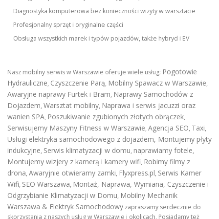
Diagnostyka komputerowa bez konieczności wizyty w warsztacie
Profesjonalny sprzęt i oryginalne części
Obsługa wszystkich marek i typów pojazdów, także hybryd i EV
Pogotowie
Nasz mobilny serwis w Warszawie oferuje wiele usług:
Hydrauliczne
Czyszczenie Parą
Mobilny Spawacz w Warszawie
,
,
,
Awaryjne naprawy Furtek i Bram
Naprawy Samochodów z
,
Dojazdem
Warsztat mobilny
Naprawa i serwis jacuzzi oraz
,
,
wanien SPA
Poszukiwanie zgubionych złotych obrączek
,
,
Serwisujemy Maszyny Fitness w Warszawie
Agencja SEO
Taxi
,
,
,
Usługi elektryka samochodowego z dojazdem
,
Montujemy płyty
indukcyjne
Serwis klimatyzacji w domu
naprawiamy fotele
,
,
,
Montujemy wizjery z kamerą i kamery wifi
Robimy filmy z
,
drona
Awaryjnie otwieramy zamki
Flyxpress.pl
Serwis Kamer
,
,
,
Wifi
SEO Warszawa
Montaż, Naprawa, Wymiana, Czyszczenie i
,
,
Odgrzybianie Klimatyzacji w Domu
Mobilny Mechanik
,
Warszawa & Elektryk Samochodowy
zapraszamy serdecznie do
skorzystania z naszych usług w Warszawie i okolicach. Posiadamy też