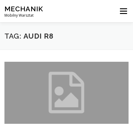
Skip
MECHANIK
to
Menu
content
Mobilny Warsztat
MOBILNY MECHANIK
ELEKTRYK SAMOCHODOWY
TAG:
AUDI R8
BLOG
KONTAKT