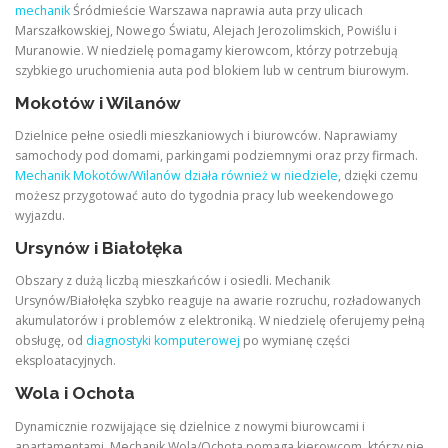
mechanik
Śródmieście Warszawa naprawia auta przy ulicach
Marszałkowskiej, Nowego Światu, Alejach Jerozolimskich, Powiślu i
Muranowie. W niedzielę pomagamy kierowcom, którzy potrzebują
szybkiego uruchomienia auta pod blokiem lub w centrum biurowym.
Mokotów i Wilanów
Dzielnice pełne osiedli mieszkaniowych i biurowców. Naprawiamy
samochody pod domami, parkingami podziemnymi oraz przy firmach.
Mechanik Mokotów/Wilanów działa również w niedziele
, dzięki czemu
możesz przygotować auto do tygodnia pracy lub weekendowego
wyjazdu.
Ursynów i Białołęka
Obszary z dużą liczbą mieszkańców i osiedli. Mechanik
Ursynów/Białołęka szybko reaguje na awarie rozruchu, rozładowanych
akumulatorów i problemów z elektroniką. W niedzielę oferujemy pełną
obsługę, od
diagnostyki komputerowej
po wymianę części
eksploatacyjnych.
Wola i Ochota
Dynamicznie rozwijające się dzielnice z nowymi biurowcami i
apartamentami. Mechanik Wola/Ochota pomaga kierowcom, którzy nie