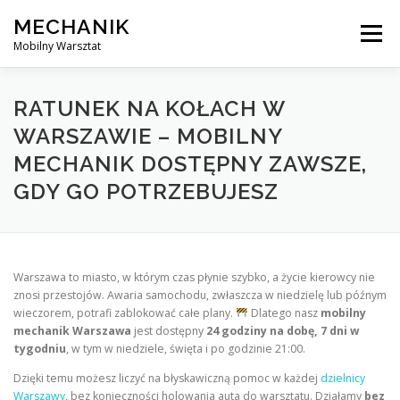
Skip
MECHANIK
to
Menu
content
Mobilny Warsztat
MOBILNY MECHANIK
ELEKTRYK SAMOCHODOWY
RATUNEK NA KOŁACH W
WARSZAWIE – MOBILNY
MECHANIK DOSTĘPNY ZAWSZE,
BLOG
KONTAKT
GDY GO POTRZEBUJESZ
Warszawa to miasto, w którym czas płynie szybko, a życie kierowcy nie
znosi przestojów. Awaria samochodu, zwłaszcza w niedzielę lub późnym
wieczorem, potrafi zablokować całe plany.
Dlatego nasz
mobilny
mechanik Warszawa
jest dostępny
24 godziny na dobę, 7 dni w
tygodniu
, w tym w niedziele, święta i po godzinie 21:00.
Dzięki temu możesz liczyć na błyskawiczną pomoc w każdej
dzielnicy
Warszawy
, bez konieczności holowania auta do warsztatu. Działamy
bez