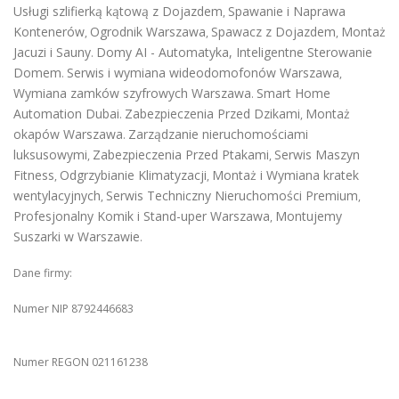
Usługi szlifierką kątową z Dojazdem
Spawanie i Naprawa
,
Kontenerów
Ogrodnik Warszawa
Spawacz z Dojazdem
Montaż
,
,
,
Jacuzi i Sauny
Domy AI - Automatyka, Inteligentne Sterowanie
.
Domem
Serwis i wymiana wideodomofonów Warszawa
.
,
Wymiana zamków szyfrowych Warszawa
Smart Home
.
Automation Dubai
Zabezpieczenia Przed Dzikami
Montaż
.
,
okapów Warszawa
Zarządzanie nieruchomościami
.
luksusowymi
Zabezpieczenia Przed Ptakami
Serwis Maszyn
,
,
Fitness
Odgrzybianie Klimatyzacji
Montaż i Wymiana kratek
,
,
wentylacyjnych
Serwis Techniczny Nieruchomości Premium
,
,
Profesjonalny Komik i Stand-uper Warszawa
Montujemy
,
Suszarki w Warszawie
.
Dane firmy:
Numer NIP 8792446683
Numer REGON 021161238