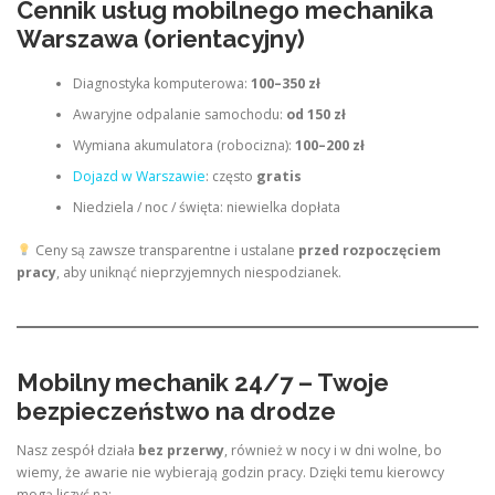
Cennik usług mobilnego mechanika
Warszawa (orientacyjny)
Diagnostyka komputerowa:
100–350 zł
Awaryjne odpalanie samochodu:
od 150 zł
Wymiana akumulatora (robocizna):
100–200 zł
Dojazd w Warszawie
: często
gratis
Niedziela / noc / święta: niewielka dopłata
Ceny są zawsze transparentne i ustalane
przed rozpoczęciem
pracy
, aby uniknąć nieprzyjemnych niespodzianek.
Mobilny mechanik 24/7 – Twoje
bezpieczeństwo na drodze
Nasz zespół działa
bez przerwy
, również w nocy i w dni wolne, bo
wiemy, że awarie nie wybierają godzin pracy. Dzięki temu kierowcy
mogą liczyć na: