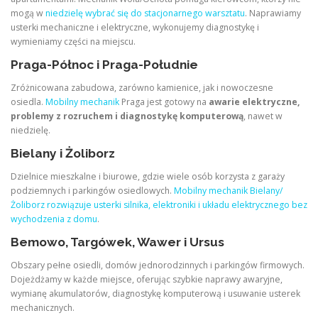
mogą w
niedzielę wybrać się do stacjonarnego warsztatu
. Naprawiamy
usterki mechaniczne i elektryczne, wykonujemy diagnostykę i
wymieniamy części na miejscu.
Praga-Północ i Praga-Południe
Zróżnicowana zabudowa, zarówno kamienice, jak i nowoczesne
osiedla.
Mobilny mechanik
Praga jest gotowy na
awarie elektryczne,
problemy z rozruchem i diagnostykę komputerową
, nawet w
niedzielę.
Bielany i Żoliborz
Dzielnice mieszkalne i biurowe, gdzie wiele osób korzysta z garaży
podziemnych i parkingów osiedlowych.
Mobilny mechanik Bielany/
Żoliborz rozwiązuje usterki silnika, elektroniki i układu elektrycznego bez
wychodzenia z domu
.
Bemowo, Targówek, Wawer i Ursus
Obszary pełne osiedli, domów jednorodzinnych i parkingów firmowych.
Dojeżdżamy w każde miejsce, oferując szybkie naprawy awaryjne,
wymianę akumulatorów, diagnostykę komputerową i usuwanie usterek
mechanicznych.