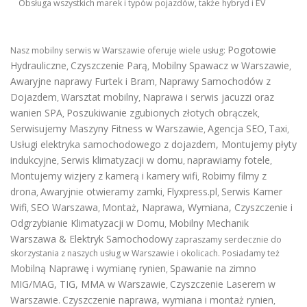
Obsługa wszystkich marek i typów pojazdów, także hybryd i EV
Pogotowie
Nasz mobilny serwis w Warszawie oferuje wiele usług:
Hydrauliczne
Czyszczenie Parą
Mobilny Spawacz w Warszawie
,
,
,
Awaryjne naprawy Furtek i Bram
Naprawy Samochodów z
,
Dojazdem
Warsztat mobilny
Naprawa i serwis jacuzzi oraz
,
,
wanien SPA
Poszukiwanie zgubionych złotych obrączek
,
,
Serwisujemy Maszyny Fitness w Warszawie
Agencja SEO
Taxi
,
,
,
Usługi elektryka samochodowego z dojazdem
,
Montujemy płyty
indukcyjne
Serwis klimatyzacji w domu
naprawiamy fotele
,
,
,
Montujemy wizjery z kamerą i kamery wifi
Robimy filmy z
,
drona
Awaryjnie otwieramy zamki
Flyxpress.pl
Serwis Kamer
,
,
,
Wifi
SEO Warszawa
Montaż, Naprawa, Wymiana, Czyszczenie i
,
,
Odgrzybianie Klimatyzacji w Domu
Mobilny Mechanik
,
Warszawa & Elektryk Samochodowy
zapraszamy serdecznie do
skorzystania z naszych usług w Warszawie i okolicach. Posiadamy też
Mobilną Naprawę i wymianę rynien
Spawanie na zimno
,
MIG/MAG, TIG, MMA w Warszawie
Czyszczenie Laserem w
,
Warszawie
Czyszczenie naprawa, wymiana i montaż rynien
.
,