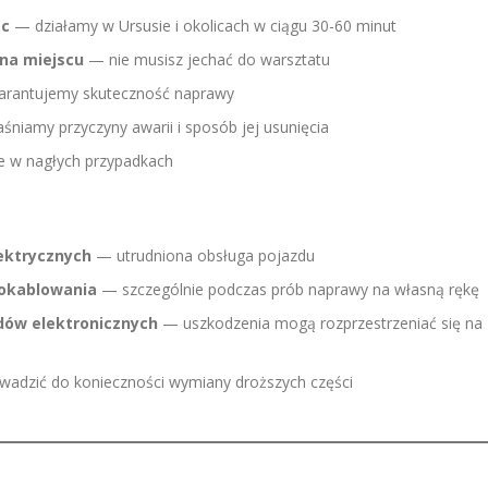
oc
— działamy w Ursusie i okolicach w ciągu 30-60 minut
na miejscu
— nie musisz jechać do warsztatu
rantujemy skuteczność naprawy
niamy przyczyny awarii i sposób jej usunięcia
e w nagłych przypadkach
lektrycznych
— utrudniona obsługa pojazdu
okablowania
— szczególnie podczas prób naprawy na własną rękę
dów elektronicznych
— uszkodzenia mogą rozprzestrzeniać się na
adzić do konieczności wymiany droższych części