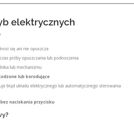
yb elektrycznych
?
osi się ani nie opuszcza
zas próby opuszczania lub podnoszenia
ilnika lub mechanizmu
kodzone lub korodujące
je błąd układu elektrycznego lub automatycznego sterowania
 bez naciskania przycisku
wy?