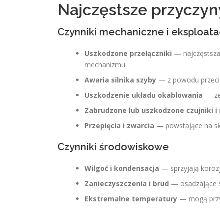
Najczęstsze przyczyn
Czynniki mechaniczne i eksploata
Uszkodzone przełączniki
— najczęstsza 
mechanizmu
Awaria silnika szyby
— z powodu przeciąż
Uszkodzenie układu okablowania
— ze
Zabrudzone lub uszkodzone czujniki i 
Przepięcia i zwarcia
— powstające na sk
Czynniki środowiskowe
Wilgoć i kondensacja
— sprzyjają korozj
Zanieczyszczenia i brud
— osadzające s
Ekstremalne temperatury
— mogą przys