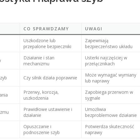
CO SPRAWDZAMY
UWAGI
Uszkodzone lub
Zapewniają
przepalone bezpieczniki
bezpieczeństwo układu
Działanie i stan
Usterki najczęściej w
w
mechanizmu
przełącznikach
Może wymagać wymiany
szyb
Czy silnik działa poprawnie
lub naprawy
Przerwy, korozja,
Zapobiega przerwom w
ania
uszkodzenia
sygnale
Prawidłowe ustawienie i
Umożliwia
izmu
działanie
bezproblemowe działanie
Opuszczanie i
Potwierdza skuteczność
podnoszenie szyb
naprawy