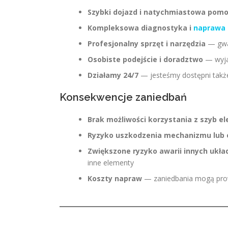
Szybki dojazd i natychmiastowa pom
Kompleksowa diagnostyka i
naprawa
Profesjonalny sprzęt i narzędzia
— gwa
Osobiste podejście i doradztwo
— wyjaś
Działamy 24/7
— jesteśmy dostępni takż
Konsekwencje zaniedbań
Brak możliwości korzystania z szyb e
Ryzyko uszkodzenia mechanizmu lub 
Zwiększone ryzyko awarii innych ukła
inne elementy
Koszty napraw
— zaniedbania mogą prow