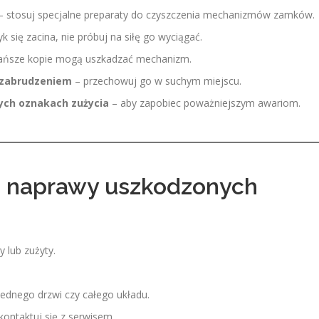
– stosuj specjalne preparaty do czyszczenia mechanizmów zamków.
zyk się zacina, nie próbuj na siłę go wyciągać.
ańsze kopie mogą uszkadzać mechanizm.
i zabrudzeniem
– przechowuj go w suchym miejscu.
ych oznakach zużycia
– aby zapobiec poważniejszym awariom.
a naprawy uszkodzonych
y lub zużyty.
 jednego drzwi czy całego układu.
kontaktuj się z serwisem.