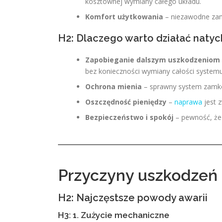
kosztownej wymiany całego układu.
Komfort użytkowania
– niezawodne zamk
H2: Dlaczego warto działać naty
Zapobieganie dalszym uszkodzeniom
bez konieczności wymiany całości systemu
Ochrona mienia
– sprawny system zamkó
Oszczędność pieniędzy
–
naprawa
jest 
Bezpieczeństwo i spokój
– pewność, że
Przyczyny uszkodzeń
H2: Najczęstsze powody awarii
H3: 1. Zużycie mechaniczne