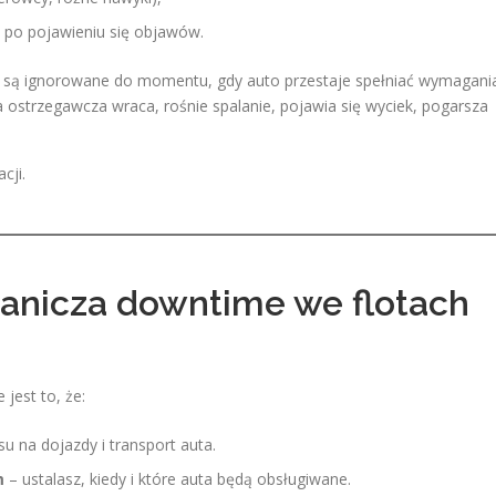
 po pojawieniu się objawów.
ia są ignorowane do momentu, gdy auto przestaje spełniać wymagani
 ostrzegawcza wraca, rośnie spalanie, pojawia się wyciek, pogarsza
cji.
ranicza downtime we flotach
jest to, że:
su na dojazdy i transport auta.
m
– ustalasz, kiedy i które auta będą obsługiwane.