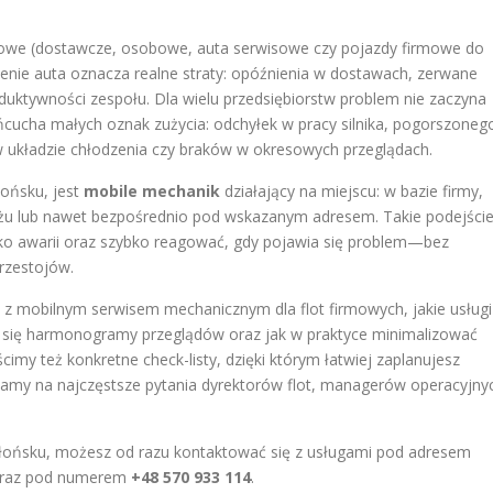
owe (dostawcze, osobowe, auta serwisowe czy pojazdy firmowe do
ienie auta oznacza realne straty: opóźnienia w dostawach, zerwane
duktywności zespołu. Dla wielu przedsiębiorstw problem nie zaczyna
ńcucha małych oznak zużycia: odchyłek w pracy silnika, pogorszoneg
układzie chłodzenia czy braków w okresowych przeglądach.
łońsku, jest
mobile mechanik
działający na miejscu: w bazie firmy,
arażu lub nawet bezpośrednio pod wskazanym adresem. Takie podejści
yko awarii oraz szybko reagować, gdy pojawia się problem—bez
przestojów.
z mobilnym serwisem mechanicznym dla flot firmowych, jakie usługi
y się harmonogramy przeglądów oraz jak w praktyce minimalizować
my też konkretne check-listy, dzięki którym łatwiej zaplanujesz
damy na najczęstsze pytania dyrektorów flot, managerów operacyjny
ońsku, możesz od razu kontaktować się z usługami pod adresem
raz pod numerem
+48 570 933 114
.