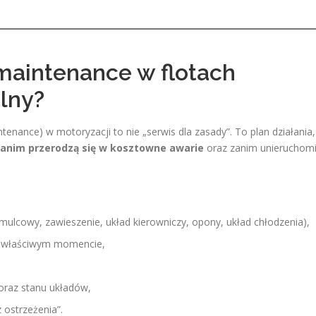
maintenance w flotach
lny?
tenance) w motoryzacji to nie „serwis dla zasady”. To plan działania,
 zanim przerodzą się w kosztowne awarie
oraz zanim unieruchom
mulcowy, zawieszenie, układ kierowniczy, opony, układ chłodzenia),
e właściwym momencie,
 oraz stanu układów,
 ostrzeżenia”.