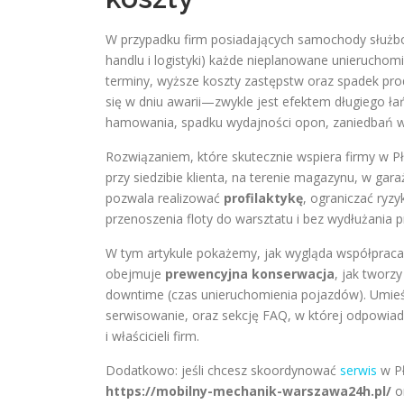
W przypadku firm posiadających samochody służb
handlu i logistyki) każde nieplanowane unieruchom
terminy, wyższe koszty zastępstw oraz spadek pro
się w dniu awarii—zwykle jest efektem długiego ła
hamowania, spadku wydajności opon, zaniedbań w 
Rozwiązaniem, które skutecznie wspiera firmy w P
przy siedzibie klienta, na terenie magazynu, w g
pozwala realizować
profilaktykę
, ograniczać ryz
przenoszenia floty do warsztatu i bez wydłużania 
W tym artykule pokażemy, jak wygląda współpraca 
obejmuje
prewencyjna konserwacja
, jak tworz
downtime (czas unieruchomienia pojazdów). Umieści
serwisowanie, oraz sekcję FAQ, w której odpowia
i właścicieli firm.
Dodatkowo: jeśli chcesz skoordynować
serwis
w Pł
https://mobilny-mechanik-warszawa24h.pl/
o