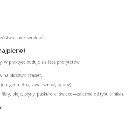
eństwa i niezawodności.
najpierw)
W praktyce buduje się listę priorytetów:
w najbliższym czasie”,
(np. geometria, zawieszenie, opony),
iltry, oleje, płyny, paski/rolki, świece—zależnie od typu silnika).
w