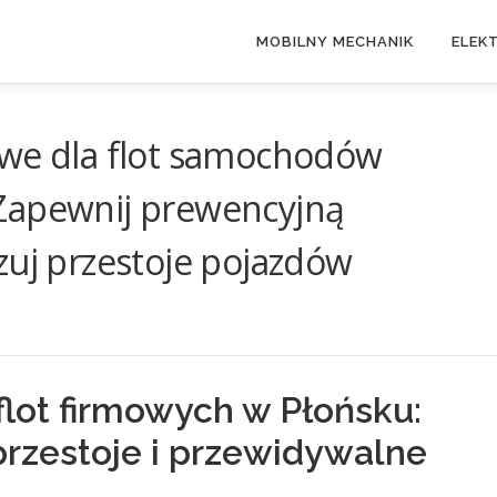
MOBILNY MECHANIK
ELEK
owe dla flot samochodów
Zapewnij prewencyjną
zuj przestoje pojazdów
flot firmowych w Płońsku:
 przestoje i przewidywalne