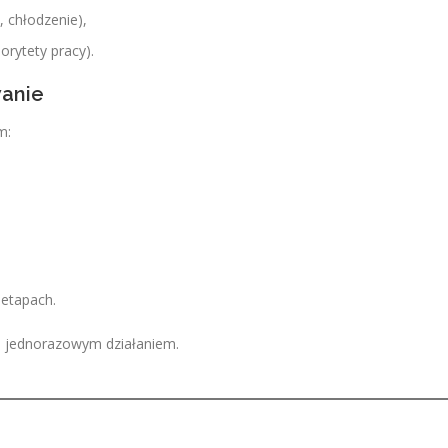
, chłodzenie),
orytety pracy).
wanie
m:
etapach.
e jednorazowym działaniem.