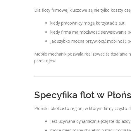
Dla floty firmowej kluczowe są nie tylko koszty czę
kiedy pracownicy mogą korzystać z aut,
kiedy firma ma możliwość serwisowania be
jak szybko można przywrócić mobilność p
Mobile mechanik pozwala realizować te działania n
przestojów.
Specyfika flot w Płońs
Płońsk i okolice to region, w którym firmy często d
jest używana dynamicznie (częste dojazdy
może mieć różny styl eksploatacji (różni k