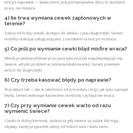
test po naprawie — skuteczność jest porównywalna. Klucz to standard
pracy, nie miejsce.
4) Ile trwa wymiana cewek zapłonowych w
terenie?
Zależy od liczby cewek, dostępu do silnika i czasu diagnostyki. Serwis
mobilny realizuje usługę etapami, z naciskiem na test po montażu.
5) Co jeśli po wymianie cewki błąd misfire wraca?
Wtedy prawdopodobnie przyczyna była inna lub współwystępuje (np.
świece, wtrysk, problem w zasilaniu/okablowaniu). Serwis powinien
wrócić do diagnostyki.
6) Czy trzeba kasować błędy po naprawie?
W praktyce tak — ale w zależności od procedury i tego, jak auto zapisuje
błędy. Serwis wykonuje kasowanie i kontrolę, czy błąd nie wraca.
7) Czy przy wymianie cewek warto od razu
wymienić świece?
Często to dobry kierunek, zwłaszcza gdy świece są zużyte lub mają
objawy. Każdy przypadek zależy od historii auta i stanu świec.