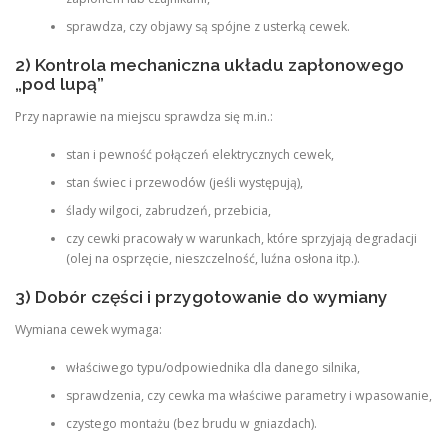
sprawdza, czy objawy są spójne z usterką cewek.
2) Kontrola mechaniczna układu zapłonowego
„pod lupą”
Przy naprawie na miejscu sprawdza się m.in.:
stan i pewność połączeń elektrycznych cewek,
stan świec i przewodów (jeśli występują),
ślady wilgoci, zabrudzeń, przebicia,
czy cewki pracowały w warunkach, które sprzyjają degradacji
(olej na osprzęcie, nieszczelność, luźna osłona itp.).
3) Dobór części i przygotowanie do wymiany
Wymiana cewek wymaga:
właściwego typu/odpowiednika dla danego silnika,
sprawdzenia, czy cewka ma właściwe parametry i wpasowanie,
czystego montażu (bez brudu w gniazdach).