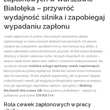
Białołęka – przywróć
wydajność silnika i zapobiegaj
wypadaniu zapłonu
Cewki zapłonowe to jedne z kluczowych elementów układu
zapłonowego w nowoczesnych silnikach benzynowych. Ich awaria
objawia się szarpaniem, spadkiem mocy, nierówną pracą silnika, a
nawet całkowitym unieruchomieniem pojazdu. W Warszawie Białołęka –
dzielnicy o dużym natężeniu ruchu i licznych dojazdach do centrum –
awaria cewki może skutecznie zakłócić codzienne funkcjonowanie. Na
szczęście istnieje
mobilna usługa wymiany cewek zapłonowych
,
która przywraca pełną wydajność silnika bez konieczności holowania
auta do warsztatu. W tym artykule wyjaśniamy, jak rozpoznać objawy
uszkodzonych cewek, jak wygląda profesjonalna wymiana na miejscu
oraz jak zapobiegać wypadaniu zapłonu. Specjaliści z
Mobilny
Mechanik Warszawa 24h
służą pomocą w Białołęce – wystarczy
zadzwonić pod numer
570 933 114
.
Rola cewek zapłonowych w pracy