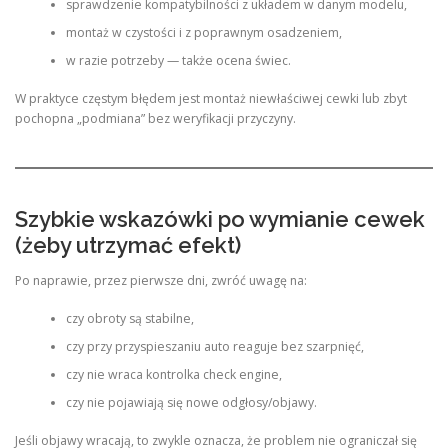
sprawdzenie kompatybilności z układem w danym modelu,
montaż w czystości i z poprawnym osadzeniem,
w razie potrzeby — także ocena świec.
W praktyce częstym błędem jest montaż niewłaściwej cewki lub zbyt
pochopna „podmiana” bez weryfikacji przyczyny.
Szybkie wskazówki po wymianie cewek
(żeby utrzymać efekt)
Po naprawie, przez pierwsze dni, zwróć uwagę na:
czy obroty są stabilne,
czy przy przyspieszaniu auto reaguje bez szarpnięć,
czy nie wraca kontrolka check engine,
czy nie pojawiają się nowe odgłosy/objawy.
Jeśli objawy wracają, to zwykle oznacza, że problem nie ograniczał się