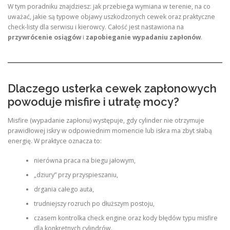
W tym poradniku znajdziesz: jak przebiega wymiana w terenie, na co
uważać, jakie są typowe objawy uszkodzonych cewek oraz praktyczne
check-listy dla serwisu i kierowcy. Całość jest nastawiona na
przywrócenie osiągów
i
zapobieganie wypadaniu zapłonów
.
Dlaczego usterka cewek zapłonowych
powoduje misfire i utratę mocy?
Misfire (wypadanie zapłonu) występuje, gdy cylinder nie otrzymuje
prawidłowej iskry w odpowiednim momencie lub iskra ma zbyt słabą
energię. W praktyce oznacza to:
nierówna praca na biegu jałowym,
„dziury” przy przyspieszaniu,
drgania całego auta,
trudniejszy rozruch po dłuższym postoju,
czasem kontrolka check engine oraz kody błędów typu misfire
dla konkretnych cylindrów.