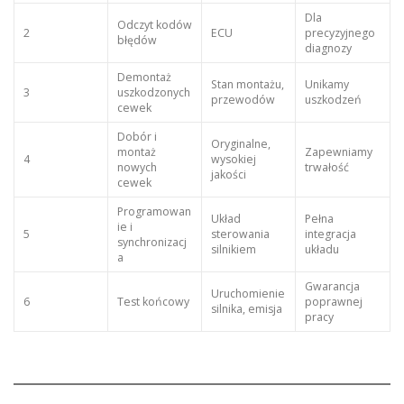
Dla
Odczyt kodów
2
ECU
precyzyjnego
błędów
diagnozy
Demontaż
Stan montażu,
Unikamy
3
uszkodzonych
przewodów
uszkodzeń
cewek
Dobór i
Oryginalne,
montaż
Zapewniamy
4
wysokiej
nowych
trwałość
jakości
cewek
Programowan
Układ
Pełna
ie i
5
sterowania
integracja
synchronizacj
silnikiem
układu
a
Gwarancja
Uruchomienie
6
Test końcowy
poprawnej
silnika, emisja
pracy