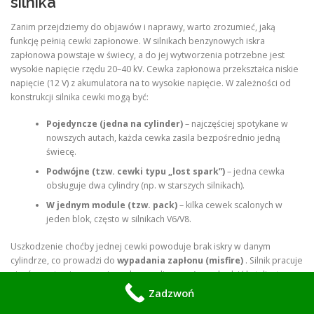
silnika
Zanim przejdziemy do objawów i naprawy, warto zrozumieć, jaką
funkcję pełnią cewki zapłonowe. W silnikach benzynowych iskra
zapłonowa powstaje w świecy, a do jej wytworzenia potrzebne jest
wysokie napięcie rzędu 20–40 kV. Cewka zapłonowa przekształca niskie
napięcie (12 V) z akumulatora na to wysokie napięcie. W zależności od
konstrukcji silnika cewki mogą być:
Pojedyncze (jedna na cylinder)
– najczęściej spotykane w
nowszych autach, każda cewka zasila bezpośrednio jedną
świecę.
Podwójne (tzw. cewki typu „lost spark”)
– jedna cewka
obsługuje dwa cylindry (np. w starszych silnikach).
W jednym module (tzw. pack)
– kilka cewek scalonych w
jeden blok, często w silnikach V6/V8.
Uszkodzenie choćby jednej cewki powoduje brak iskry w danym
cylindrze, co prowadzi do
wypadania zapłonu (misfire)
. Silnik pracuje
nierówno, traci moc, a niespalone paliwo może uszkodzić katalizator.
Zadzwoń
Objawy uszkodzonych cewek