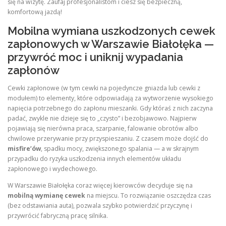
się na wizytę. Zaufaj profesjonalistom i ciesz się bezpieczną,
komfortową jazdą!
Mobilna wymiana uszkodzonych cewek
zapłonowych w Warszawie Białołęka —
przywróć moc i uniknij wypadania
zapłonów
Cewki zapłonowe (w tym cewki na pojedyncze gniazda lub cewki z
modułem) to elementy, które odpowiadają za wytworzenie wysokiego
napięcia potrzebnego do zapłonu mieszanki. Gdy któraś z nich zaczyna
padać, zwykle nie dzieje się to „czysto” i bezobjawowo. Najpierw
pojawiają się nierówna praca, szarpanie, falowanie obrotów albo
chwilowe przerywanie przy przyspieszaniu. Z czasem może dojść do
misfire’ów
, spadku mocy, zwiększonego spalania — a w skrajnym
przypadku do ryzyka uszkodzenia innych elementów układu
zapłonowego i wydechowego.
W Warszawie Białołęka coraz więcej kierowców decyduje się na
mobilną wymianę cewek
na miejscu. To rozwiązanie oszczędza czas
(bez odstawiania auta), pozwala szybko potwierdzić przyczynę i
przywrócić fabryczną pracę silnika.