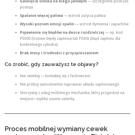
Gaśnięcie silnika na biegu jałowym
— szczególnie podczas
postoju
Spalanie więcej paliwa
— wzrost zużycia paliwa
Wysoki poziom emisji spalin
— wzrost dymienia i zapachów
Pojawienie się błędów na desce rozdzielczej
— np. kod
P0300 (losowe błędy zapłonu) lub P030x (błąd zapłonu dla
konkretnego cylindra)
Brak mocy i trudności z przyspieszaniem
Co zrobić, gdy zauważysz te objawy?
Nie zwlekaj — kontaktuj się z fachowcem
Nie próbuj samodzielnie naprawiać układu zapłonowego
Skorzystaj z usług mobilnego mechanika, który przyjedzie na
miejsce i szybko usunie usterkę
Proces mobilnej wymiany cewek