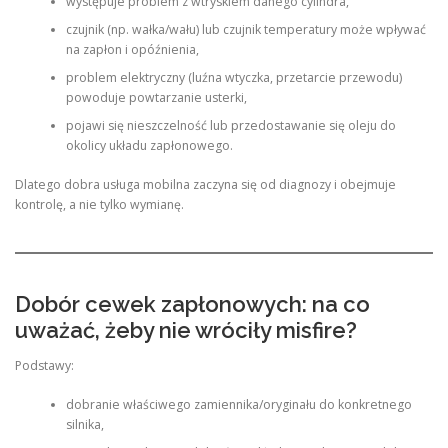
występuje problem z wtryskiem danego cylindra,
czujnik (np. wałka/wału) lub czujnik temperatury może wpływać
na zapłon i opóźnienia,
problem elektryczny (luźna wtyczka, przetarcie przewodu)
powoduje powtarzanie usterki,
pojawi się nieszczelność lub przedostawanie się oleju do
okolicy układu zapłonowego.
Dlatego dobra usługa mobilna zaczyna się od diagnozy i obejmuje
kontrolę, a nie tylko wymianę.
Dobór cewek zapłonowych: na co
uważać, żeby nie wróciły misfire?
Podstawy:
dobranie właściwego zamiennika/oryginału do konkretnego
silnika,