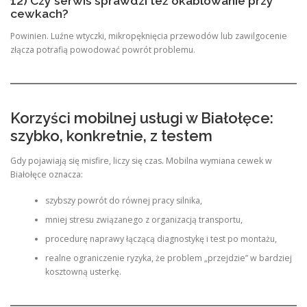
12) Czy serwis sprawdzi też okablowanie przy
cewkach?
Powinien. Luźne wtyczki, mikropęknięcia przewodów lub zawilgocenie
złącza potrafią powodować powrót problemu.
Korzyści mobilnej usługi w Białołęce:
szybko, konkretnie, z testem
Gdy pojawiają się misfire, liczy się czas. Mobilna wymiana cewek w
Białołęce oznacza:
szybszy powrót do równej pracy silnika,
mniej stresu związanego z organizacją transportu,
procedurę naprawy łączącą diagnostykę i test po montażu,
realne ograniczenie ryzyka, że problem „przejdzie” w bardziej
kosztowną usterkę.