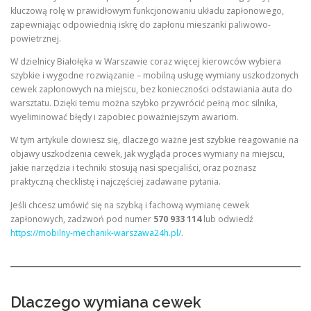
kluczową rolę w prawidłowym funkcjonowaniu układu zapłonowego,
zapewniając odpowiednią iskrę do zapłonu mieszanki paliwowo-
powietrznej.
W dzielnicy Białołęka w Warszawie coraz więcej kierowców wybiera
szybkie i wygodne rozwiązanie – mobilną usługę wymiany uszkodzonych
cewek zapłonowych na miejscu, bez konieczności odstawiania auta do
warsztatu. Dzięki temu można szybko przywrócić pełną moc silnika,
wyeliminować błędy i zapobiec poważniejszym awariom.
W tym artykule dowiesz się, dlaczego ważne jest szybkie reagowanie na
objawy uszkodzenia cewek, jak wygląda proces wymiany na miejscu,
jakie narzędzia i techniki stosują nasi specjaliści, oraz poznasz
praktyczną checklistę i najczęściej zadawane pytania.
Jeśli chcesz umówić się na szybką i fachową wymianę cewek
zapłonowych, zadzwoń pod numer
570 933 114
lub odwiedź
https://mobilny-mechanik-warszawa24h.pl/
.
Dlaczego wymiana cewek