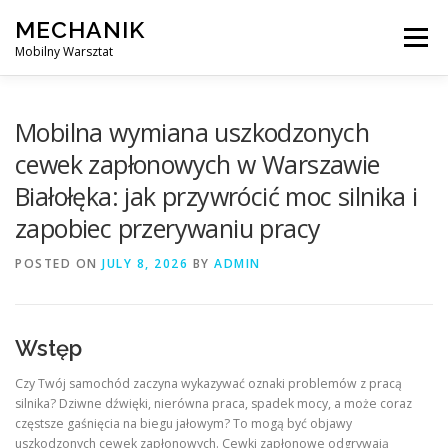
Skip
MECHANIK
to
Menu
content
Mobilny Warsztat
MOBILNY MECHANIK
ELEKTRYK SAMOCHODOWY
Mobilna wymiana uszkodzonych
cewek zapłonowych w Warszawie
Białołęka: jak przywrócić moc silnika i
BLOG
KONTAKT
zapobiec przerywaniu pracy
POSTED ON
JULY 8, 2026
BY
ADMIN
Wstęp
Czy Twój samochód zaczyna wykazywać oznaki problemów z pracą
silnika? Dziwne dźwięki, nierówna praca, spadek mocy, a może coraz
częstsze gaśnięcia na biegu jałowym? To mogą być objawy
uszkodzonych cewek zapłonowych. Cewki zapłonowe odgrywają