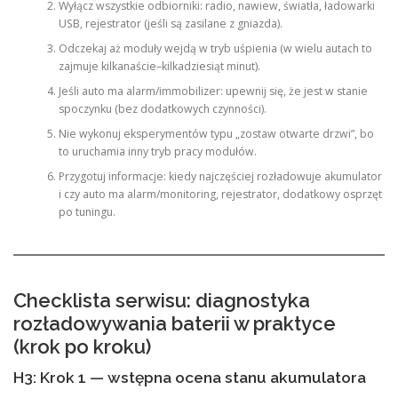
Wyłącz wszystkie odbiorniki: radio, nawiew, światła, ładowarki
USB, rejestrator (jeśli są zasilane z gniazda).
Odczekaj aż moduły wejdą w tryb uśpienia (w wielu autach to
zajmuje kilkanaście–kilkadziesiąt minut).
Jeśli auto ma alarm/immobilizer: upewnij się, że jest w stanie
spoczynku (bez dodatkowych czynności).
Nie wykonuj eksperymentów typu „zostaw otwarte drzwi”, bo
to uruchamia inny tryb pracy modułów.
Przygotuj informacje: kiedy najczęściej rozładowuje akumulator
i czy auto ma alarm/monitoring, rejestrator, dodatkowy osprzęt
po tuningu.
Checklista serwisu: diagnostyka
rozładowywania baterii w praktyce
(krok po kroku)
H3: Krok 1 — wstępna ocena stanu akumulatora