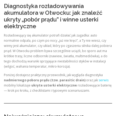
Diagnostyka rozładowywania
akumulatora w Otwocku: jak znaleźć
ukryty „pobór prądu” i winne usterki
elektryczne
Rozładowujący się akumulator potrafi działać jak zagadka: auto
normalnie odpala, po czym po nocy „już nie kręci”, a Ty nie wiesz, czy
winny jest akumulator, czy układ, który po zgaszeniu silnika dalej pobiera
prąd. W Otwocku problem bywa szczególnie uciążli, bo sporo aut ma
krótkie trasy, liczne odbiorniki (nawiew, światła, multimediówka), a do
tego dochodzą warunki sprzyjające niestabilności styków w instalacji
(wilgoć, wahania temperatur, mikro-korozja).
Poniżej dostajesz praktyczny przewodnik, jak wygląda diagnostyka
nadmiernego poboru prądu (tzw. parasitic drain)
oraz jak
serwis
mobilny lokalizuje
ukryte usterki elektryczne
rozładowujące baterię
— krok po kroku, z checklistami i typowymi scenariuszami.