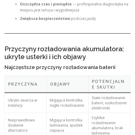
Oszczędza czas i pieniądze
— profesjonalna diagnostyka na
miejscu jest tańsza i wygodniejsza
Zwiększa bezpieczeństwo
podczas jazdy
Przyczyny rozładowania akumulatora:
ukryte usterki i ich objawy
Najczęstsze przyczyny rozładowania baterii
POTENCJALN
PRZYCZYNA
OBJAWY
E SKUTKI
Stałe rozładowanie
Ukryte zwarcia w
Migająca kontrolka,
baterii, uszkodzenie
instalacji
nagłe rozładowanie
elektroniki
Szybkie
Nieprawidłowe
Migająca kontrolka
rozładowanie
działanie
ładowania, spadek
akumulatora, brak
alternatora
napięcia
ładowania