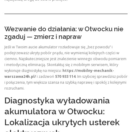
Wezwanie do działania: w Otwocku nie
zgaduj — zmierz i napraw
Jeśli w Twoim aucie akumulator rozładowuje się „bez powodu” i
podejrzewasz ukryty pobór prądu, nie wymieniaj kolejnych części w
ciemno. Najskuteczniejsze jest znalezienie winnego obwodu pomiarem
i metodyczną eliminacją. Skontaktuj się z mobilnym serwisem, który
wykonuje diagnostykę na miejscu:
https://mobilny-mechanik-
warszawa24h.pl/
i zadzwoń
570 933 114
. Im szybciej sprawdzisz pobór
i połączenia, tym większa szansa na szybką naprawę i spokój z kolejnymi
rozruchami.
Diagnostyka wyładowania
akumulatora w Otwocku:
Lokalizacja ukrytych usterek