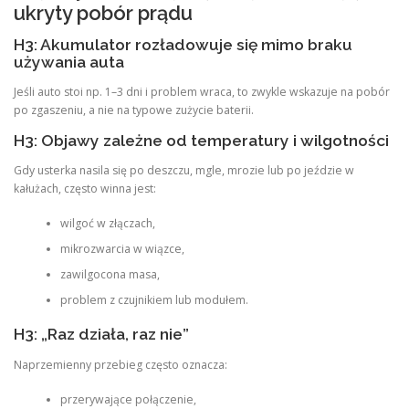
ukryty pobór prądu
H3: Akumulator rozładowuje się mimo braku
używania auta
Jeśli auto stoi np. 1–3 dni i problem wraca, to zwykle wskazuje na pobór
po zgaszeniu, a nie na typowe zużycie baterii.
H3: Objawy zależne od temperatury i wilgotności
Gdy usterka nasila się po deszczu, mgle, mrozie lub po jeździe w
kałużach, często winna jest:
wilgoć w złączach,
mikrozwarcia w wiązce,
zawilgocona masa,
problem z czujnikiem lub modułem.
H3: „Raz działa, raz nie”
Naprzemienny przebieg często oznacza:
przerywające połączenie,