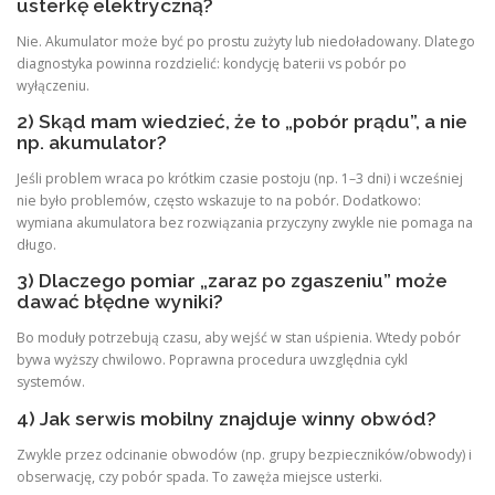
usterkę elektryczną?
Nie. Akumulator może być po prostu zużyty lub niedoładowany. Dlatego
diagnostyka powinna rozdzielić: kondycję baterii vs pobór po
wyłączeniu.
2) Skąd mam wiedzieć, że to „pobór prądu”, a nie
np. akumulator?
Jeśli problem wraca po krótkim czasie postoju (np. 1–3 dni) i wcześniej
nie było problemów, często wskazuje to na pobór. Dodatkowo:
wymiana akumulatora bez rozwiązania przyczyny zwykle nie pomaga na
długo.
3) Dlaczego pomiar „zaraz po zgaszeniu” może
dawać błędne wyniki?
Bo moduły potrzebują czasu, aby wejść w stan uśpienia. Wtedy pobór
bywa wyższy chwilowo. Poprawna procedura uwzględnia cykl
systemów.
4) Jak serwis mobilny znajduje winny obwód?
Zwykle przez odcinanie obwodów (np. grupy bezpieczników/obwody) i
obserwację, czy pobór spada. To zawęża miejsce usterki.