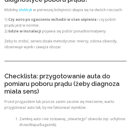
Mobilny
elektryk
w pierwszej kolejności skupia się na dwóch rzeczach:
1)
Czy auto po zgaszeniu wchodzi w stan uśpienia
i czy pobór
prądu jest w normie.
2)
Gdzie w instalacji
pojawia się pobór ponadnormatywny.
Żeby to zrobić, serwis działa metodycznie: mierzy, odcina obwody,
obserwuje wynik i zawęża obszar.
Checklista: przygotowanie auta do
pomiaru poboru prądu (żeby diagnoza
miała sens)
Przed przyjazdem lub jeszcze zanim zacznie się mierzenie, warto
przygotować auto tak, by nie fałszować wyników.
Zamknij auto i nie zostawiaj „otwartego” obwodu (np. uchylone
drzwi/klapa/bagażnik).