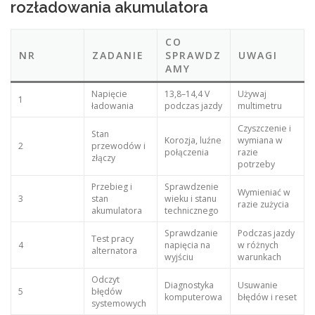
rozładowania akumulatora
CO
NR
ZADANIE
SPRAWDZ
UWAGI
AMY
Napięcie
13,8–14,4 V
Używaj
1
ładowania
podczas jazdy
multimetru
Czyszczenie i
Stan
Korozja, luźne
wymiana w
2
przewodów i
połączenia
razie
złączy
potrzeby
Przebieg i
Sprawdzenie
Wymieniać w
3
stan
wieku i stanu
razie zużycia
akumulatora
technicznego
Sprawdzanie
Podczas jazdy
Test pracy
4
napięcia na
w różnych
alternatora
wyjściu
warunkach
Odczyt
Diagnostyka
Usuwanie
5
błędów
komputerowa
błędów i reset
systemowych