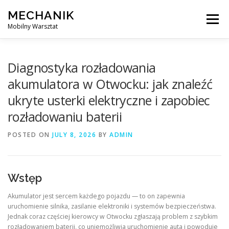
Skip
MECHANIK
to
Menu
content
Mobilny Warsztat
MOBILNY MECHANIK
ELEKTRYK SAMOCHODOWY
Diagnostyka rozładowania
akumulatora w Otwocku: jak znaleźć
ukryte usterki elektryczne i zapobiec
BLOG
KONTAKT
rozładowaniu baterii
POSTED ON
JULY 8, 2026
BY
ADMIN
Wstęp
Akumulator jest sercem każdego pojazdu — to on zapewnia
uruchomienie silnika, zasilanie elektroniki i systemów bezpieczeństwa.
Jednak coraz częściej kierowcy w Otwocku zgłaszają problem z szybkim
rozładowaniem baterii, co uniemożliwia uruchomienie auta i powoduje