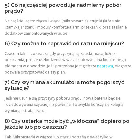
5) Co najczęściej powoduje nadmierny pobór
prądu?
Najczęściej są to: złącza i wiązki (mikrozwarcia), czujniki (które nie
„zamykają” stanu), moduły komfortu/alarm, przekaźniki oraz zasilanie
dodatków zamontowanych w aucie.
6) Czy można to naprawić od razu na miejscu?
Czasem tak — zwłaszcza gdy przyczyną są zaciski, masa, luźne
połączenia, proste uszkodzenia w wiązce lub wymiana konkretnego
elementu w obwodzie. Jeśli potrzebna jest głębsza
naprawa
, diagnoza
pozwala przygotować dalszy plan.
7) Czy wymiana akumulatora może pogorszyć
sytuację?
Jeśli nie usunie się przyczyny poboru prądu, nowa bateria będzie
rozładowywana szybciej niż powinna. To zwykle kończy się kolejną
wymianą i stratą czasu.
8) Czy usterka może być „widoczna” dopiero po
jeździe lub po deszczu?
Tak. Mikrousterki w wiązce lub złączu potrafią działać tylko w