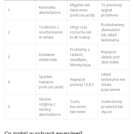
Miganie lub
To pierwszy
Kontrolka
1
świecenie
sygnał
akumulatora
podczas jazdy
problemu
Rozładowany
Trudności z
Długi czas
akumulator
2
uruchomienie
rozruchu lub
lub układ
m silnika
brak reakcji
ładowania
Problemy z
Napięcie
Działanie
radiem,
3
układu jest
elektroniki
światłami,
zbyt niskie
klimatyzacją
Układ
Spadek
Napięcie
ładowania nie
4
napięcia
poniżej 13,8 V
działa
podczas jazdy
poprawnie
Głośne
Szum,
Uszkodzony
odgłosy z
5
buczenie,
przewód lub
okolicy
iskrzenie
złącze
akumulatora
Co zrobić w sytuacji awaryjnej?