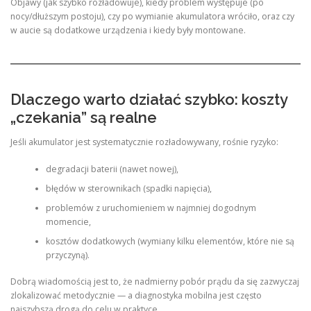
Objawy (jak szybko rozładowuje), kiedy problem występuje (po
nocy/dłuższym postoju), czy po wymianie akumulatora wróciło, oraz czy
w aucie są dodatkowe urządzenia i kiedy były montowane.
Dlaczego warto działać szybko: koszty
„czekania” są realne
Jeśli akumulator jest systematycznie rozładowywany, rośnie ryzyko:
degradacji baterii (nawet nowej),
błędów w sterownikach (spadki napięcia),
problemów z uruchomieniem w najmniej dogodnym
momencie,
kosztów dodatkowych (wymiany kilku elementów, które nie są
przyczyną).
Dobrą wiadomością jest to, że nadmierny pobór prądu da się zazwyczaj
zlokalizować metodycznie — a diagnostyka mobilna jest często
najszybszą drogą do celu w praktyce.