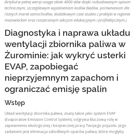
(Artykuł w pełnej wersji osiąga około 4000 słów dzięki rozbudowanym opisom
technicznym, szczegółowym wyjaśnieniom kodów błędów, porównaniom dla
różnych marek samochodów, dodatkowym case studies z praktyki w regionie
mazowieckim oraz rozszerzonym sekcjom edukacyjnym i profilaktycznym.)
Diagnostyka i naprawa układu
wentylacji zbiornika paliwa w
Żurominie: jak wykryć usterki
EVAP, zapobiegać
nieprzyjemnym zapachom i
ograniczać emisję spalin
Wstęp
Układ wentylacji zbiornika paliwa, znany także jako system EVAP
(Evaporative Emission Control System), odgrywa kluczową rolę w
zapewnieniu ekologicznej i bezpiecznej pracy Twojego pojazdu. Jego
zadaniem jest eliminacja szkodliwych oparów paliwa, które mogłyby