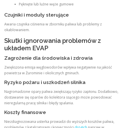
Pęknięte lub luźne węże gumowe
Czujniki i moduły sterujące
Awaria czujnika ciśnienia w zbiorniku paliwa lub problemy z
okablowaniem.
Skutki ignorowania problemów z
układem EVAP
Zagrożenie dla środowiska i zdrowia
Zwiększona emisja węglowodorów wpływa negatywnie na jakość
powietrza w Żurominie i okolicznych gminach.
Ryzyko pożaru i uszkodzeń silnika
Nagromadzone opary paliwa zwiększają ryzyko zapłonu. Dodatkowo,
dostawanie się oparów do kolektora ssącego może powodować
nieregularną pracę silnika i błędy spalania.
Koszty finansowe
Niezdiagnozowana usterka prowadzi do wyższych kosztów paliwa,
problemów z katalizatorem i konieczności
drogich
napraw w