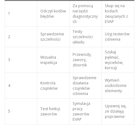
Za pomocą
Skup się na
Odczyt kodów
narzędzi
kodach
1
błędów
diagnostyczny
związanych z
ch
EVAP
Testy
Sprawdzenie
Użyj testerów
2
szczelności
szczelności
ciśnienia
układu
Szukaj
Przewody,
Wizualna
pęknięć,
3
zawory,
inspekcja
wycieków,
zbiornik
korozji
Sprawdzenie
Wymień
Kontrola
działania
4
uszkodzone
czujników
czujników
elementy
ciśnienia
Symulacja
Upewnij się,
Test funkcji
pracy
5
że działają
zaworów
zaworów
poprawnie
EVAP