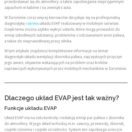
przedostawać się do atmosfery, a także zapobieganie nieprzyjemnym
zapachom w kabinie i na zewnątrz auta.
W Żurominie coraz więcej kierowców decyduje się na profesjonalną
diagnostykę i
serwis
układu EVAP realizowany w mobilnym serwisie.
Dzięki temu można szybko wykryć usterki, które mogą prowadzić do
emisji szkodliwych substancji, problemów z odczuwaniem woni paliwa,
a także do nieprawidłowej pracy silnika.
W tym artykule znajdziesz kompleksowe informacje na temat
diagnostyki układu wentylacji zbiornika paliwa, najczęstszych przyczyn
jego awarii, objawów wskazujących na problem oraz kroków
naprawczych wykonywanych przez mobilnych mechaników w Żurominie.
Dlaczego układ EVAP jest tak ważny?
Funkcje układu EVAP
Układ EVAP ma na celu kontrolę i redukcję emisji par paliwa z zbiornika
do atmosfery. W jego skład wchodzą m.in. zawory, przewody, zbiornik,
czujniki ciśnienia i czujniki szczelności. System ten zapobiega ucieczce