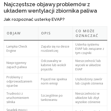
Najczęstsze objawy problemów z
układem wentylacji zbiornika paliwa
Jak rozpoznać usterkę EVAP?
CO MOŻE
OBJAW
OPIS
OZNACZAĆ
Usterka systemu
Lampka Check
Zapala się na desce
EVAP lub związane z
Engine
rozdzielczej
tym czujniki
Odczuwalny w
Nieszczelność lub
Nieprzyjemny
kabinie lub wokół
wyciek w układzie
zapach paliwa
pojazdu
EVAP
Problemy z
Pojazd nie spełnia
Uszkodzony zawór
odprowadzaniem
norm emisji
lub czujnik ciśnienia
oparów
Trudności z
Nieszczelności w
Szczególnie po
uruchomieniem
układzie lub zbyt
tankowaniu
silnika
wysokie ciśnienie
Spadek mocy i