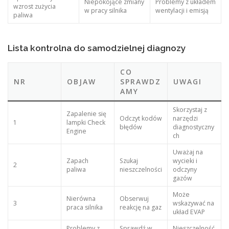
Niepokojące zmiany
Problemy z układem
wzrost zużycia
w pracy silnika
wentylacji i emisją
paliwa
Lista kontrolna do samodzielnej diagnozy
CO
NR
OBJAW
SPRAWDZ
UWAGI
AMY
Skorzystaj z
Zapalenie się
Odczyt kodów
narzędzi
1
lampki Check
błędów
diagnostyczny
Engine
ch
Uważaj na
Zapach
Szukaj
wycieki i
2
paliwa
nieszczelności
odczyny
gazów
Może
Nierówna
Obserwuj
3
wskazywać na
praca silnika
reakcję na gaz
układ EVAP
Problemy z
Sprawdź w
Nieszczelność