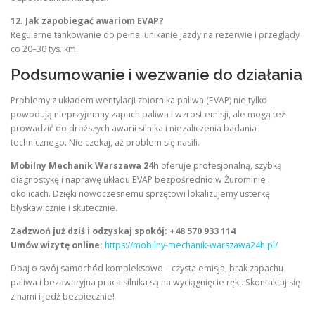
12. Jak zapobiegać awariom EVAP?
Regularne tankowanie do pełna, unikanie jazdy na rezerwie i przeglądy
co 20–30 tys. km.
Podsumowanie i wezwanie do działania
Problemy z układem wentylacji zbiornika paliwa (EVAP) nie tylko
powodują nieprzyjemny zapach paliwa i wzrost emisji, ale mogą też
prowadzić do droższych awarii silnika i niezaliczenia badania
technicznego. Nie czekaj, aż problem się nasili.
Mobilny Mechanik Warszawa 24h
oferuje profesjonalną, szybką
diagnostykę i naprawę układu EVAP bezpośrednio w Żurominie i
okolicach. Dzięki nowoczesnemu sprzętowi lokalizujemy usterkę
błyskawicznie i skutecznie.
Zadzwoń już dziś i odzyskaj spokój:
+48 570 933 114
Umów wizytę online:
https://mobilny-mechanik-warszawa24h.pl/
Dbaj o swój samochód kompleksowo – czysta emisja, brak zapachu
paliwa i bezawaryjna praca silnika są na wyciągnięcie ręki. Skontaktuj się
z nami i jedź bezpiecznie!