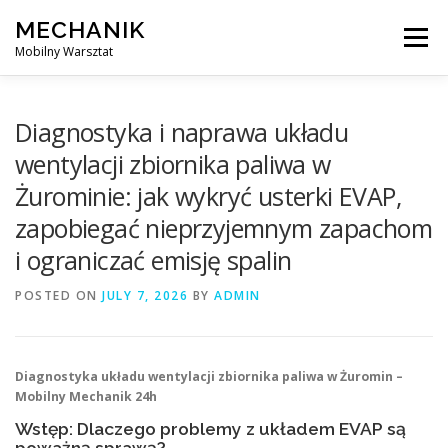
Skip
MECHANIK
to
Menu
content
Mobilny Warsztat
MOBILNY MECHANIK
ELEKTRYK SAMOCHODOWY
Diagnostyka i naprawa układu
wentylacji zbiornika paliwa w
Żurominie: jak wykryć usterki EVAP,
BLOG
KONTAKT
zapobiegać nieprzyjemnym zapachom
i ograniczać emisję spalin
POSTED ON
JULY 7, 2026
BY
ADMIN
Diagnostyka układu wentylacji zbiornika paliwa w Żuromin –
Mobilny Mechanik 24h
Wstęp: Dlaczego problemy z układem EVAP są