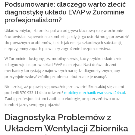
Podsumowanie: dlaczego warto zlecić
diagnostykę układu EVAP w Żurominie
profesjonalistom?
Układ wentylacji zbiornika paliwa odgrywa kluczową rolę w ochronie
środowiska i zapewnieniu komfortu jazdy. Jego usterki mogą prowadzić
do poważnych problemów, takich jak emisja szkodliwych substancji,
nieprzyjemny zapach paliwa czy zagrożenie bezpieczeństwa.
W Żurominie dostępny jest mobilny serwis, który szybko i skutecznie
zdiagnozuje i naprawi układ EVAP na miejscu. Nasi doświadczeni
mechanicy korzystają z najnowszych narzędzi diagnostycznych, aby
precyzyjnie wykryć źródło problemu i skutecznie je usunąć.
Nie czekaj, aż pojawią się poważniejsze awarie! Skontaktuj się z nami
pod +48 570 933 114 lub odwiedź
mobilny-mechanik-warszawa24h.pl
.
Zaufaj profesjonalistom i zadbaj o ekologię, bezpieczeństwo oraz
komfort jazdy swojego pojazdu!
Diagnostyka Problemów z
Układem Wentylacji Zbiornika