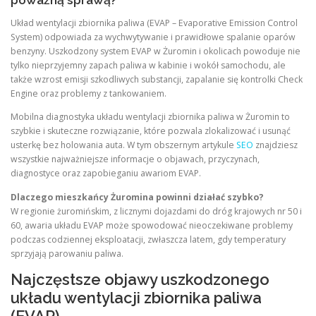
poważną sprawą?
Układ wentylacji zbiornika paliwa (EVAP – Evaporative Emission Control
System) odpowiada za wychwytywanie i prawidłowe spalanie oparów
benzyny. Uszkodzony system EVAP w Żuromin i okolicach powoduje nie
tylko nieprzyjemny zapach paliwa w kabinie i wokół samochodu, ale
także wzrost emisji szkodliwych substancji, zapalanie się kontrolki Check
Engine oraz problemy z tankowaniem.
Mobilna diagnostyka układu wentylacji zbiornika paliwa w Żuromin to
szybkie i skuteczne rozwiązanie, które pozwala zlokalizować i usunąć
usterkę bez holowania auta. W tym obszernym artykule
SEO
znajdziesz
wszystkie najważniejsze informacje o objawach, przyczynach,
diagnostyce oraz zapobieganiu awariom EVAP.
Dlaczego mieszkańcy Żuromina powinni działać szybko?
W regionie żuromińskim, z licznymi dojazdami do dróg krajowych nr 50 i
60, awaria układu EVAP może spowodować nieoczekiwane problemy
podczas codziennej eksploatacji, zwłaszcza latem, gdy temperatury
sprzyjają parowaniu paliwa.
Najczęstsze objawy uszkodzonego
układu wentylacji zbiornika paliwa
(EVAP)