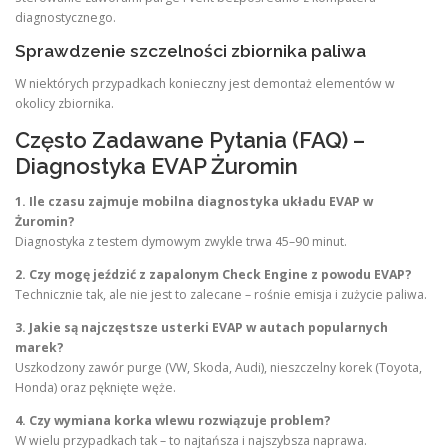
diagnostycznego.
Sprawdzenie szczelności zbiornika paliwa
W niektórych przypadkach konieczny jest demontaż elementów w
okolicy zbiornika.
Często Zadawane Pytania (FAQ) –
Diagnostyka EVAP Żuromin
1. Ile czasu zajmuje mobilna diagnostyka układu EVAP w
Żuromin?
Diagnostyka z testem dymowym zwykle trwa 45–90 minut.
2. Czy mogę jeździć z zapalonym Check Engine z powodu EVAP?
Technicznie tak, ale nie jest to zalecane – rośnie emisja i zużycie paliwa.
3. Jakie są najczęstsze usterki EVAP w autach popularnych
marek?
Uszkodzony zawór purge (VW, Skoda, Audi), nieszczelny korek (Toyota,
Honda) oraz pęknięte węże.
4. Czy wymiana korka wlewu rozwiązuje problem?
W wielu przypadkach tak – to najtańsza i najszybsza naprawa.