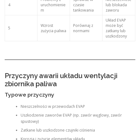
4
uruchomienie
czasie
lub blokada
m
tankowania
zaworu
Układ EVAP
Wzrost
Porównaj z
może być
5
zużycia paliwa
normami
zatkany lub
uszkodzony
Przyczyny awarii układu wentylacji
zbiornika paliwa
Typowe przyczyny
Nieszczelności w przewodach EVAP
Uszkodzenie zaworów EVAP (np. zawór węglowy, zawór
spustowy)
Zatkane lub uszkodzone czujniki ciśnienia
Korozja i zużycie elementów układu