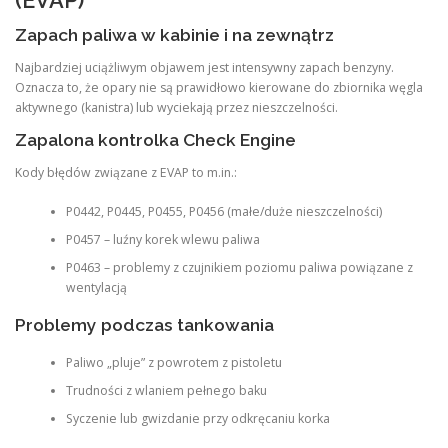
Zapach paliwa w kabinie i na zewnątrz
Najbardziej uciążliwym objawem jest intensywny zapach benzyny.
Oznacza to, że opary nie są prawidłowo kierowane do zbiornika węgla
aktywnego (kanistra) lub wyciekają przez nieszczelności.
Zapalona kontrolka Check Engine
Kody błędów związane z EVAP to m.in.:
P0442, P0445, P0455, P0456 (małe/duże nieszczelności)
P0457 – luźny korek wlewu paliwa
P0463 – problemy z czujnikiem poziomu paliwa powiązane z
wentylacją
Problemy podczas tankowania
Paliwo „pluje” z powrotem z pistoletu
Trudności z wlaniem pełnego baku
Syczenie lub gwizdanie przy odkręcaniu korka