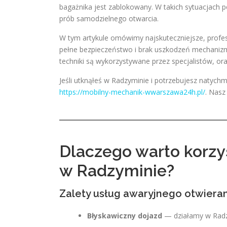
bagażnika jest zablokowany. W takich sytuacjach p
prób samodzielnego otwarcia.
W tym artykule omówimy najskuteczniejsze, profe
pełne bezpieczeństwo i brak uszkodzeń mechanizmów
techniki są wykorzystywane przez specjalistów, or
Jeśli utknąłeś w Radzyminie i potrzebujesz naty
https://mobilny-mechanik-wwarszawa24h.pl/
. Nasz
Dlaczego warto korzys
w Radzyminie?
Zalety usług awaryjnego otwiera
Błyskawiczny dojazd
— działamy w Radzy