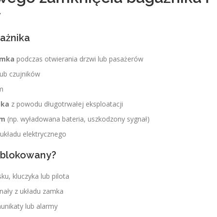
y
ażnika
amka
podczas otwierania drzwi lub pasażerów
ub czujników
m
mka
z powodu długotrwałej eksploatacji
em
(np. wyładowana bateria, uszkodzony sygnał)
 układu elektrycznego
zablokowany?
u, kluczyka lub pilota
gnały z układu zamka
unikaty lub alarmy