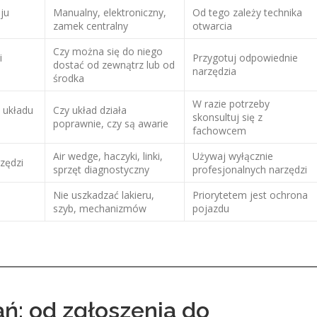
aju
Manualny, elektroniczny,
Od tego zależy technika
zamek centralny
otwarcia
Czy można się do niego
i
Przygotuj odpowiednie
dostać od zewnątrz lub od
narzędzia
środka
W razie potrzeby
 układu
Czy układ działa
skonsultuj się z
poprawnie, czy są awarie
fachowcem
Air wedge, haczyki, linki,
Używaj wyłącznie
zędzi
sprzęt diagnostyczny
profesjonalnych narzędzi
Nie uszkadzać lakieru,
Priorytetem jest ochrona
szyb, mechanizmów
pojazdu
ań: od zgłoszenia do