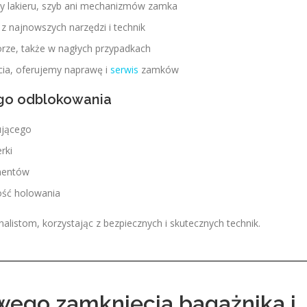
 lakieru, szyb ani mechanizmów zamka
 najnowszych narzędzi i technik
rze, także w nagłych przypadkach
ia, oferujemy naprawę i
serwis
zamków
go odblokowania
ującego
rki
mentów
ość holowania
alistom, korzystając z bezpiecznych i skutecznych technik.
wego zamknięcia bagażnika i