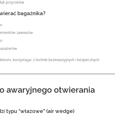
 lub przycisków
wierać bagażnika?
mu
 elementów zawiasów
ci
 pasażerów
istom, korzystając z technik bezinwazyjnych i bezpiecznych.
o awaryjnego otwierania
dzi typu “włazowe” (air wedge)