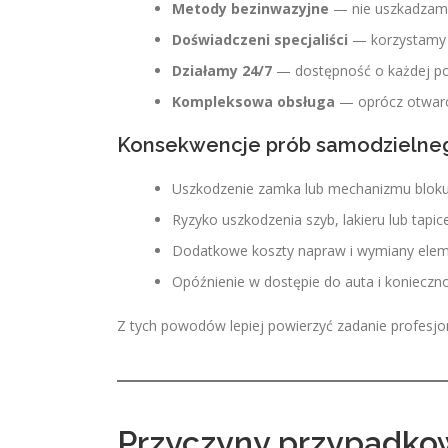
Metody bezinwazyjne
— nie uszkadzamy
Doświadczeni specjaliści
— korzystamy z
Działamy 24/7
— dostępność o każdej po
Kompleksowa obsługa
— oprócz otwarc
Konsekwencje prób samodzielne
Uszkodzenie zamka lub mechanizmu blok
Ryzyko uszkodzenia szyb, lakieru lub tapice
Dodatkowe koszty napraw i wymiany ele
Opóźnienie w dostępie do auta i konieczn
Z tych powodów lepiej powierzyć zadanie profesjon
Przyczyny przypadko