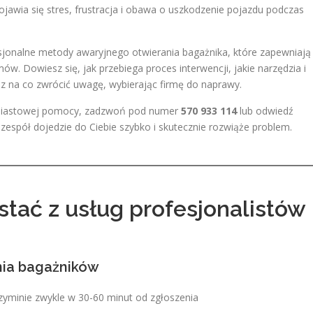
ojawia się stres, frustracja i obawa o uszkodzenie pojazdu podczas
sjonalne metody awaryjnego otwierania bagażnika, które zapewniają
. Dowiesz się, jak przebiega proces interwencji, jakie narzędzia i
az na co zwrócić uwagę, wybierając firmę do naprawy.
chmiastowej pomocy, zadzwoń pod numer
570 933 114
lub odwiedź
 zespół dojedzie do Ciebie szybko i skutecznie rozwiąże problem.
tać z usług profesjonalistów
nia bagażników
minie zwykle w 30-60 minut od zgłoszenia