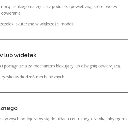
mocą cienkiego narzędzia z poduszką powietrzną, które tworzy
otwierania.
szczelek, skuteczne w większości modeli.
w lub widełek
a i pociągnięcia za mechanizm blokujący lub dźwignię otwierającą.
e ryzyko uszkodzeń mechanicznych.
cznego
ostycznych podłączamy się do układu centralnego zamka, aby ręczni